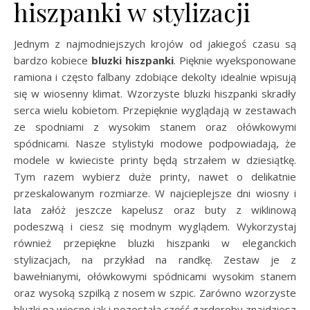
hiszpanki w stylizacji
Jednym z najmodniejszych krojów od jakiegoś czasu są
bardzo kobiece
bluzki hiszpanki
. Pięknie wyeksponowane
ramiona i często falbany zdobiące dekolty idealnie wpisują
się w wiosenny klimat. Wzorzyste bluzki hiszpanki skradły
serca wielu kobietom. Przepięknie wyglądają w zestawach
ze spodniami z wysokim stanem oraz ołówkowymi
spódnicami. Nasze stylistyki modowe podpowiadają, że
modele w kwieciste printy będą strzałem w dziesiątkę.
Tym razem wybierz duże printy, nawet o delikatnie
przeskalowanym rozmiarze. W najcieplejsze dni wiosny i
lata załóż jeszcze kapelusz oraz buty z wiklinową
podeszwą i ciesz się modnym wyglądem. Wykorzystaj
również przepiękne bluzki hiszpanki w eleganckich
stylizacjach, na przykład na randkę. Zestaw je z
bawełnianymi, ołówkowymi spódnicami wysokim stanem
oraz wysoką szpilką z nosem w szpic. Zarówno wzorzyste
bluzki na wiosnę jak i pozostałą część garderoby znajdziesz