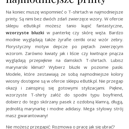
Na koniec muszę wspomnieć o T-shirtach w najmodniejsze
printy. Są nimi bez dwóch zdań zwierzęce wzory. W ofercie
sklepu eButik.pl możesz tanio kupić fantastyczne,
wzorzyste bluzki
w panterkę czy skórę węża. Bardzo
modnie wyglądają także żyrafie centki oraz wzór zebry.
Florystyczny motyw depcze po piętach zwierzęcym
wzorom. Zarówno kwiaty jak i liście czy kwitnące pnącza
wyglądają przepięknie na damskich T-shirtach. Lubisz
marynarski klimat? Wybierz bluzki w poziome paski.
Modele, które zestawiają ze sobą najmodniejsze kolory
wiosny dostępne są w ofercie sklepu eButik.pl. Nie przegap
okazji i zainspiruj się gotowymi stylizacjami. Piękne,
wzorzyste T-shirty załóż do spodni typu boyfriend,
dobierz do tego skórzany pasek z ozdobną klamrą, długą,
jednolitą marynarkę i modne adidasy. Mega stylowy strój
masz gwarantowany!
Nie możesz przegapić: Rozmowa o pracę jak się ubrać?