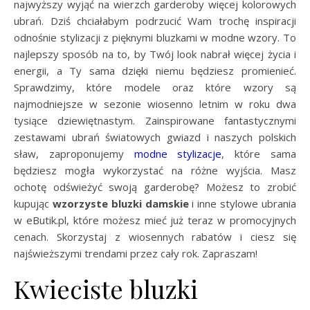
najwyższy wyjąć na wierzch garderoby więcej kolorowych
ubrań. Dziś chciałabym podrzucić Wam trochę inspiracji
odnośnie stylizacji z pięknymi bluzkami w modne wzory. To
najlepszy sposób na to, by Twój look nabrał więcej życia i
energii, a Ty sama dzięki niemu będziesz promienieć.
Sprawdzimy, które modele oraz które wzory są
najmodniejsze w sezonie wiosenno letnim w roku dwa
tysiące dziewiętnastym. Zainspirowane fantastycznymi
zestawami ubrań światowych gwiazd i naszych polskich
sław, zaproponujemy
modne stylizacje
, które sama
będziesz mogła wykorzystać na różne wyjścia. Masz
ochotę odświeżyć swoją garderobę? Możesz to zrobić
kupując
wzorzyste
bluzki damskie
i inne stylowe ubrania
w eButik.pl, które możesz mieć już teraz w promocyjnych
cenach. Skorzystaj z wiosennych rabatów i ciesz się
najświeższymi trendami przez cały rok. Zapraszam!
Kwieciste bluzki