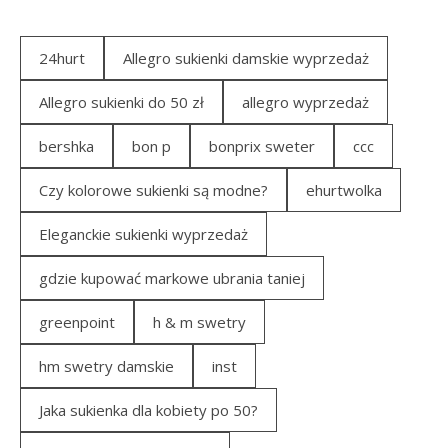
24hurt
Allegro sukienki damskie wyprzedaż
Allegro sukienki do 50 zł
allegro wyprzedaż
bershka
bon p
bonprix sweter
ccc
Czy kolorowe sukienki są modne?
ehurtwolka
Eleganckie sukienki wyprzedaż
gdzie kupować markowe ubrania taniej
greenpoint
h & m swetry
hm swetry damskie
inst
Jaka sukienka dla kobiety po 50?