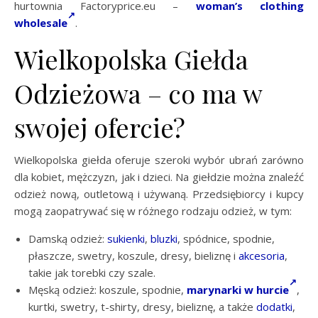
hurtownia Factoryprice.eu –
woman’s clothing
wholesale
.
Wielkopolska Giełda
Odzieżowa – co ma w
swojej ofercie?
Wielkopolska giełda oferuje szeroki wybór ubrań zarówno
dla kobiet, mężczyzn, jak i dzieci. Na giełdzie można znaleźć
odzież nową, outletową i używaną. Przedsiębiorcy i kupcy
mogą zaopatrywać się w różnego rodzaju odzież, w tym:
Damską odzież:
sukienki
,
bluzki
, spódnice, spodnie,
płaszcze, swetry, koszule, dresy, bieliznę i
akcesoria
,
takie jak torebki czy szale.
Męską odzież: koszule, spodnie,
marynarki w hurcie
,
kurtki, swetry, t-shirty, dresy, bieliznę, a także
dodatki
,