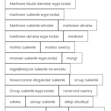
Markowe bluzki damskie wyprzedaż
markowe sukienki wyprzedaż
Markowe sukienki włoskie
markowe ubrania
markowe ubrania wyprzedaż
medicine
mohito sukienki
mohito swetry
monnari sukienki wyprzedaż
msngr
najpiękniejsze sukienki na weselu
Nowoczesne eleganckie sukienki
orsay sukienki
Orsay sukienki wyprzedaż
reserved swetry
sdidas
sinsay sukienki
sklep ebutik.pl