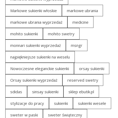
Markowe sukienki włoskie
markowe ubrania
markowe ubrania wyprzedaż
medicine
mohito sukienki
mohito swetry
monnari sukienki wyprzedaż
msngr
najpiękniejsze sukienki na weselu
Nowoczesne eleganckie sukienki
orsay sukienki
Orsay sukienki wyprzedaż
reserved swetry
sdidas
sinsay sukienki
sklep ebutik.pl
stylizacje do pracy
sukienki
sukienki wesele
sweter w paski
sweter świąteczny