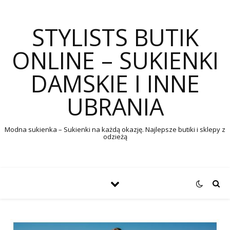
STYLISTS BUTIK
ONLINE – SUKIENKI
DAMSKIE I INNE
UBRANIA
Modna sukienka – Sukienki na każdą okazję. Najlepsze butiki i sklepy z
odzieżą