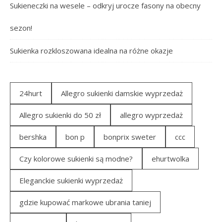
Sukieneczki na wesele – odkryj urocze fasony na obecny
sezon!
Sukienka rozkloszowana idealna na różne okazje
24hurt
Allegro sukienki damskie wyprzedaż
Allegro sukienki do 50 zł
allegro wyprzedaż
bershka
bon p
bonprix sweter
ccc
Czy kolorowe sukienki są modne?
ehurtwolka
Eleganckie sukienki wyprzedaż
gdzie kupować markowe ubrania taniej