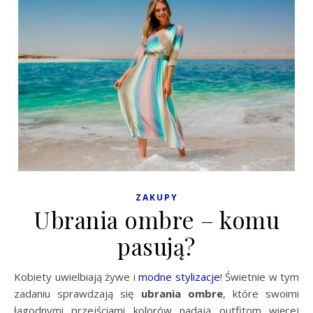
ZAKUPY
Ubrania ombre – komu
pasują?
Kobiety uwielbiają żywe i
modne stylizacje
! Świetnie w tym
zadaniu sprawdzają się
ubrania ombre
, które swoimi
łagodnymi przejściami kolorów nadają outfitom więcej