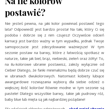
Na ile kolorów
postawić?
Nie jesteś pewna, na jaki kolor powinnaś postawić tego
lata? Odpowiedź jest bardzo prosta! Na taki, który Ci się
podoba i dobrze się z nim czujesz! Oczywiście odcień
karnacji jest bardzo ważny w tym wypadku, jednak Twoje
samopoczucie jest zdecydowanie ważniejsze! W tym
sezonie postaw na barwy, które z łatwością spotkasz w
naturze, takie jak biel, brąz, niebieski, zieleń oraz żółty! To,
na ilu-kolorowe ubranie postawisz, zależy wyłącznie od
Ciebie! Dlatego, że fanki minimalizmu będą dobrze czuć się
w ubraniach dwukolorowych. Natomiast kobiety lubiące
awangardowe rozwiązania wybiorą dla siebie odzież o
większej ilość kolorów! Równie modne w tym sezonie są
pastele! Dlatego wszystkie barwy, takie jak pudrowy róż,
baby blue lub mięta są jak najbardziej pożądane!
Dla właścicieli sklepów odzieżowych –
skąd wziąć ubrania