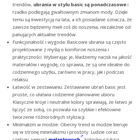
trendów,
ubrania w stylu basic są ponadczasowe
i
rzadko podlegają gwałtownym zmianom mody. Dzięki
temu są inwestycją na lata, a ich posiadanie oznacza, że
zawsze będziemy mieli coś do noszenia, niezależnie od
panujących aktualnie trendów.
Funkcjonalność i wygoda: Basicowe ubrania są często
projektowane z myślą o komforcie noszenia i
praktyczności. Wybierając je, kładziemy nacisk na jakość
materiałów i wygodę, co sprawia, że są one idealne do
codziennego użytku, zarówno w pracy, jak i podczas
relaksu.
Łatwość w zestawianiu: Zestawianie ubrań basic jest
proste, co ułatwia codzienne planowanie ubioru.
Klasyczne kroje i neutralne kolory sprawiają, że łatwo je
łączyć ze sobą, co pozwala na szybkie i efektowne
tworzenie różnorodnych stylizacji.
Minimalizm w modzie: Obecny trend w modzie kieruje
się w stronę minimalizmu i prostoty. Ludzie coraz
częściej zamiast
melanżowych
kolorów szukają