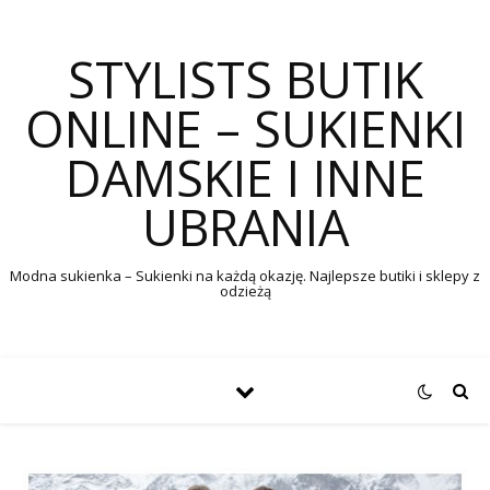
STYLISTS BUTIK
ONLINE – SUKIENKI
DAMSKIE I INNE
UBRANIA
Modna sukienka – Sukienki na każdą okazję. Najlepsze butiki i sklepy z
odzieżą