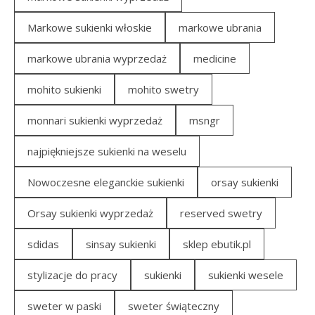
Markowe sukienki włoskie
markowe ubrania
markowe ubrania wyprzedaż
medicine
mohito sukienki
mohito swetry
monnari sukienki wyprzedaż
msngr
najpiękniejsze sukienki na weselu
Nowoczesne eleganckie sukienki
orsay sukienki
Orsay sukienki wyprzedaż
reserved swetry
sdidas
sinsay sukienki
sklep ebutik.pl
stylizacje do pracy
sukienki
sukienki wesele
sweter w paski
sweter świąteczny