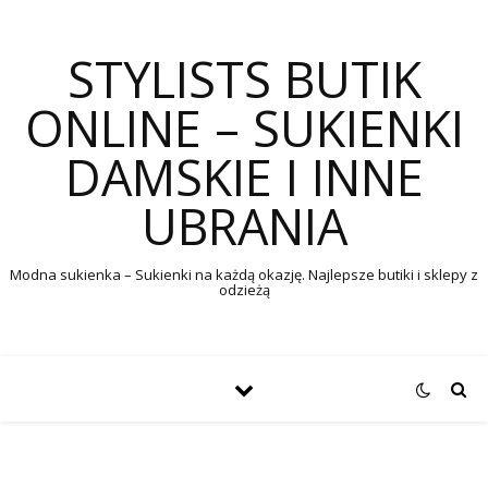
STYLISTS BUTIK
ONLINE – SUKIENKI
DAMSKIE I INNE
UBRANIA
Modna sukienka – Sukienki na każdą okazję. Najlepsze butiki i sklepy z
odzieżą