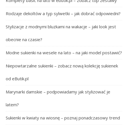
Komplety basic na lato w ebutik.pl – zobacz top zestawy
Rodzaje dekoltów a typ sylwetki – jak dobrać odpowiedni?
Stylizacje z modnymi bluzkami na wakacje – jaki look jest
obecnie na czasie?
Modne sukienki na wesele na lato – na jaki model postawić?
Niepowtarzalne sukienki – zobacz nową kolekcję sukienek
od eButik.pl
Marynarki damskie – podpowiadamy jak stylizować je
latem?
Sukienki w kwiaty na wiosnę – poznaj ponadczasowy trend