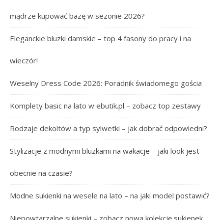
mądrze kupować bazę w sezonie 2026?
Eleganckie bluzki damskie – top 4 fasony do pracy i na
wieczór!
Weselny Dress Code 2026: Poradnik świadomego gościa
Komplety basic na lato w ebutik.pl – zobacz top zestawy
Rodzaje dekoltów a typ sylwetki – jak dobrać odpowiedni?
Stylizacje z modnymi bluzkami na wakacje – jaki look jest
obecnie na czasie?
Modne sukienki na wesele na lato – na jaki model postawić?
Niepowtarzalne sukienki – zobacz nową kolekcję sukienek