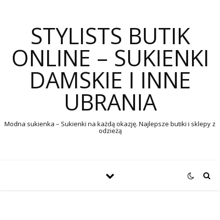
STYLISTS BUTIK
ONLINE – SUKIENKI
DAMSKIE I INNE
UBRANIA
Modna sukienka – Sukienki na każdą okazję. Najlepsze butiki i sklepy z
odzieżą