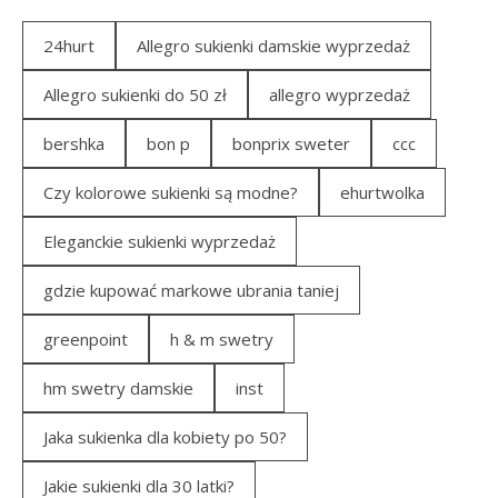
24hurt
Allegro sukienki damskie wyprzedaż
Allegro sukienki do 50 zł
allegro wyprzedaż
bershka
bon p
bonprix sweter
ccc
Czy kolorowe sukienki są modne?
ehurtwolka
Eleganckie sukienki wyprzedaż
gdzie kupować markowe ubrania taniej
greenpoint
h & m swetry
hm swetry damskie
inst
Jaka sukienka dla kobiety po 50?
Jakie sukienki dla 30 latki?