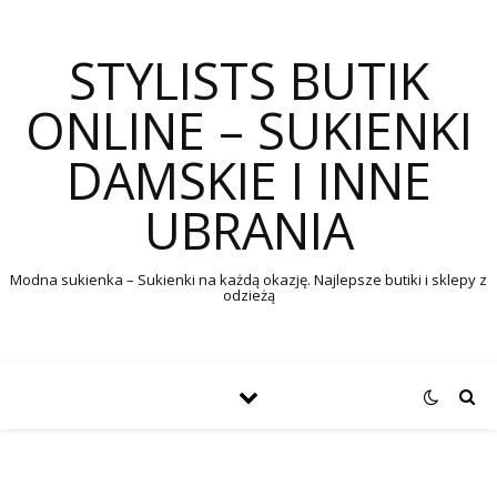
STYLISTS BUTIK
ONLINE – SUKIENKI
DAMSKIE I INNE
UBRANIA
Modna sukienka – Sukienki na każdą okazję. Najlepsze butiki i sklepy z
odzieżą