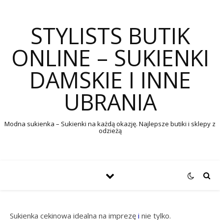
STYLISTS BUTIK
ONLINE – SUKIENKI
DAMSKIE I INNE
UBRANIA
Modna sukienka – Sukienki na każdą okazję. Najlepsze butiki i sklepy z
odzieżą
Sukienka cekinowa idealna na imprezę
i
nie tylko.