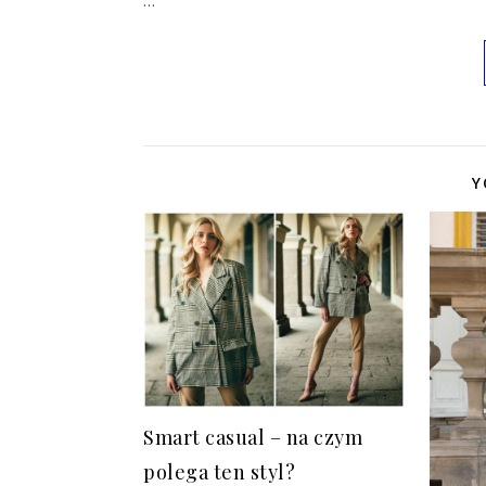
Y
Smart casual – na czym
polega ten styl?