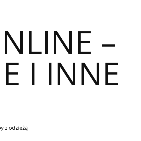
ONLINE –
E I INNE
y z odzieżą