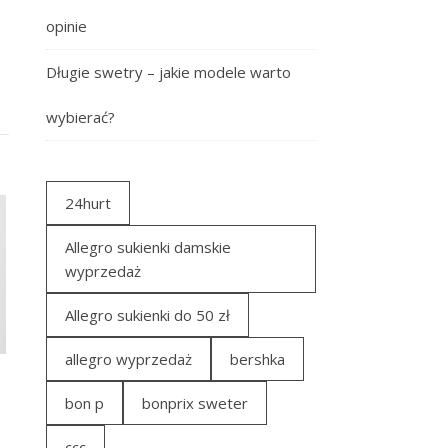
opinie
Długie swetry – jakie modele warto
wybierać?
24hurt
Allegro sukienki damskie
wyprzedaż
Allegro sukienki do 50 zł
allegro wyprzedaż
bershka
bon p
bonprix sweter
ccc