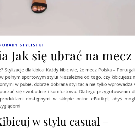
PORADY STYLISTKI
ia Jak się ubrać na mecz
z? Stylizacje dla kibica! Każdy kibic wie, że mecz Polska – Portugal
w pełnym sportowym stylu! Niezależnie od tego, czy kibicujesz 
jomymi w pubie, dobrze dobrana stylizacja nie tylko wprowadza
 poczuć się swobodnie i komfortowo. Dlatego przygotowałam d
 produktami dostępnymi w sklepie online eButik.pl, abyś mog
wyglądem!
ibicuj w stylu casual –