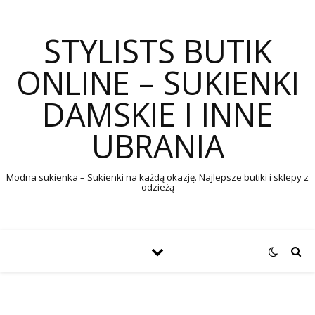
STYLISTS BUTIK
ONLINE – SUKIENKI
DAMSKIE I INNE
UBRANIA
Modna sukienka – Sukienki na każdą okazję. Najlepsze butiki i sklepy z
odzieżą