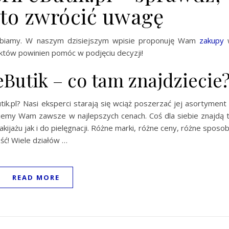
rto zwrócić uwagę
elbiamy. W naszym dzisiejszym wpisie proponuję Wam
zakupy
uktów powinien pomóc w podjęciu decyzji!
eButik – co tam znajdziecie
ik.pl? Nasi eksperci starają się wciąż poszerzać jej asortyment
ujemy Wam zawsze w najlepszych cenach. Coś dla siebie znajdą 
ażu jak i do pielęgnacji. Różne marki, różne ceny, różne sposo
ść! Wiele działów …
READ MORE