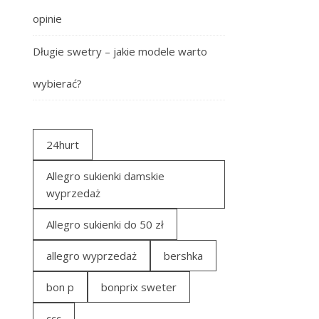
opinie
Długie swetry – jakie modele warto
wybierać?
24hurt
Allegro sukienki damskie
wyprzedaż
Allegro sukienki do 50 zł
allegro wyprzedaż
bershka
bon p
bonprix sweter
ccc