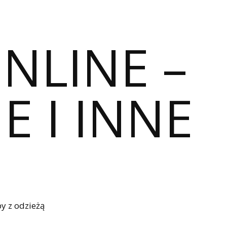
ONLINE –
E I INNE
y z odzieżą