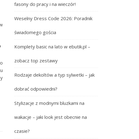
fasony do pracy i na wieczór!
Weselny Dress Code 2026: Poradnik
w
świadomego gościa
?
Komplety basic na lato w ebutik.pl –
zobacz top zestawy
 o
tu
Rodzaje dekoltów a typ sylwetki – jak
by
dobrać odpowiedni?
Stylizacje z modnymi bluzkami na
wakacje – jaki look jest obecnie na
czasie?