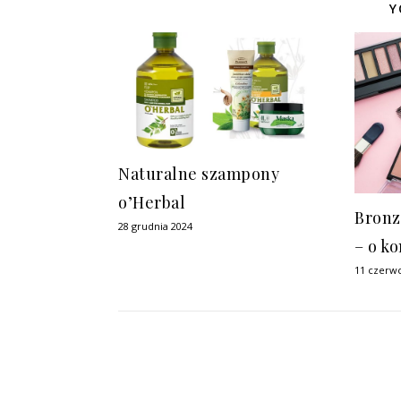
Y
Naturalne szampony
o’Herbal
Bronze
28 grudnia 2024
– o k
11 czerw