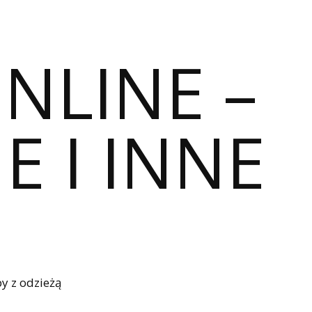
ONLINE –
E I INNE
y z odzieżą