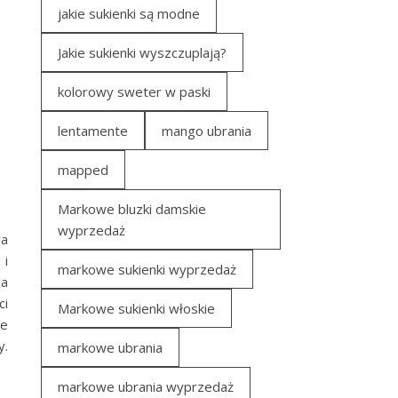
jakie sukienki są modne
Jakie sukienki wyszczuplają?
kolorowy sweter w paski
lentamente
mango ubrania
mapped
Markowe bluzki damskie
wyprzedaż
wa
 i
markowe sukienki wyprzedaż
na
ci
Markowe sukienki włoskie
je
y.
markowe ubrania
markowe ubrania wyprzedaż