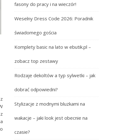
fasony do pracy i na wieczór!
Weselny Dress Code 2026: Poradnik
świadomego gościa
Komplety basic na lato w ebutik.pl –
zobacz top zestawy
Rodzaje dekoltów a typ sylwetki – jak
dobrać odpowiedni?
 z
Stylizacje z modnymi bluzkami na
 W
sz
wakacje – jaki look jest obecnie na
ra
do
czasie?