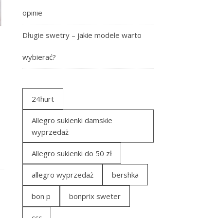
opinie
Długie swetry – jakie modele warto
wybierać?
24hurt
Allegro sukienki damskie
wyprzedaż
Allegro sukienki do 50 zł
allegro wyprzedaż
bershka
bon p
bonprix sweter
ccc