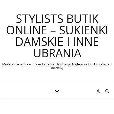
STYLISTS BUTIK
ONLINE – SUKIENKI
DAMSKIE I INNE
UBRANIA
Modna sukienka – Sukienki na każdą okazję. Najlepsze butiki i sklepy z
odzieżą