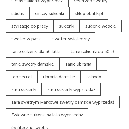
Orsay sukienki wyprzedaż
reserved swetry
sdidas
sinsay sukienki
sklep ebutik.pl
stylizacje do pracy
sukienki
sukienki wesele
sweter w paski
sweter świąteczny
tanie sukienki dla 50 latki
tanie sukienki do 50 zł
tanie swetry damskie
Tanie ubrania
top secret
ubrania damskie
zalando
zara sukienki
zara sukienki wyprzedaż
zara swetrym Markowe swetry damskie wyprzedaż
Zwiewne sukienki na lato wyprzedaż
świąteczne swetry