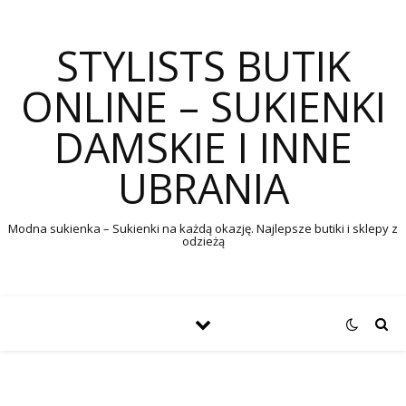
STYLISTS BUTIK
ONLINE – SUKIENKI
DAMSKIE I INNE
UBRANIA
Modna sukienka – Sukienki na każdą okazję. Najlepsze butiki i sklepy z
odzieżą