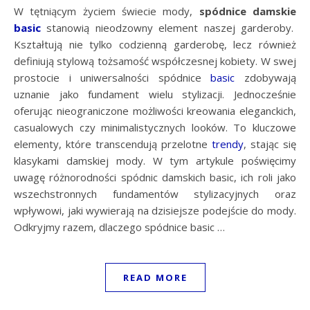
W tętniącym życiem świecie mody,
spódnice damskie
basic
stanowią nieodzowny element naszej garderoby.
Kształtują nie tylko codzienną garderobę, lecz również
definiują stylową tożsamość współczesnej kobiety. W swej
prostocie i uniwersalności spódnice
basic
zdobywają
uznanie jako fundament wielu stylizacji. Jednocześnie
oferując nieograniczone możliwości kreowania eleganckich,
casualowych czy minimalistycznych looków. To kluczowe
elementy, które transcendują przelotne
trendy
, stając się
klasykami damskiej mody. W tym artykule poświęcimy
uwagę różnorodności spódnic damskich basic, ich roli jako
wszechstronnych fundamentów stylizacyjnych oraz
wpływowi, jaki wywierają na dzisiejsze podejście do mody.
Odkryjmy razem, dlaczego spódnice basic …
READ MORE