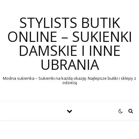
STYLISTS BUTIK
ONLINE – SUKIENKI
DAMSKIE I INNE
UBRANIA
Modna sukienka – Sukienki na każdą okazję. Najlepsze butiki i sklepy z
odzieżą