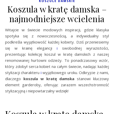
KOSZULE DAMSKIE
Koszula w kratę damska –
najmodniejsze wcielenia
Witajcie w świecie modowych inspiracji, gdzie klasyka
spotyka się z nowoczesnością, a indywidualny styl
podkreśla wyjątkowość każdej kobiety. Dziś przeniesiemy
się w krainę elegancji
i
swobodnej wyrazistości,
prezentując kolekcję koszul w kratę damskich z naszej
renomowanej hurtowni odzieży. To ponadczasowy wzór,
który zdobył serca kobiet na całym świecie, nadając każdej
stylizacji charakteru
i
wyjątkowego uroku. Odkryjcie z nami,
dlaczego
koszula w kratę damska
stanowi kluczowy
element garderoby, oferując zarazem wszechstronność
stylizacyjną i niepowtarzalny wdzięk!
Koszula w kratę damska