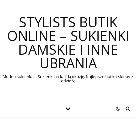
STYLISTS BUTIK
ONLINE – SUKIENKI
DAMSKIE I INNE
UBRANIA
Modna sukienka – Sukienki na każdą okazję. Najlepsze butiki i sklepy z
odzieżą