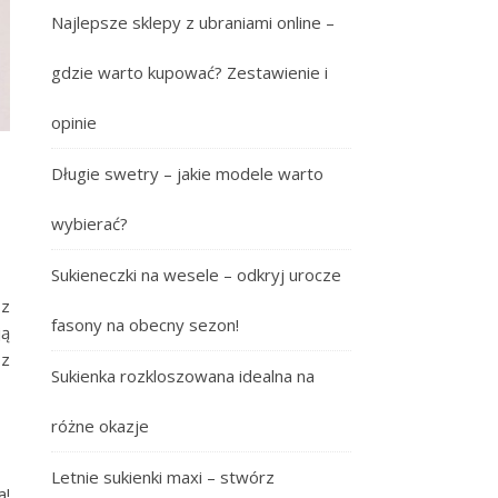
Najlepsze sklepy z ubraniami online –
gdzie warto kupować? Zestawienie i
opinie
Długie swetry – jakie modele warto
wybierać?
Sukieneczki na wesele – odkryj urocze
 z
fasony na obecny sezon!
ją
sz
Sukienka rozkloszowana idealna na
różne okazje
Letnie sukienki maxi – stwórz
a!