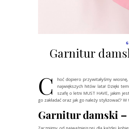
G
Garnitur damsk
C
hoć dopiero przywitałyśmy wiosnę,
największych hitów lata! Dzięki t
szafę o letni MUST HAVE, jakim jes
go zakładać oraz jak go należy stylizować? W 
Garnitur damski – 
Zacznijmy od najważniejszej dla każdej kobie