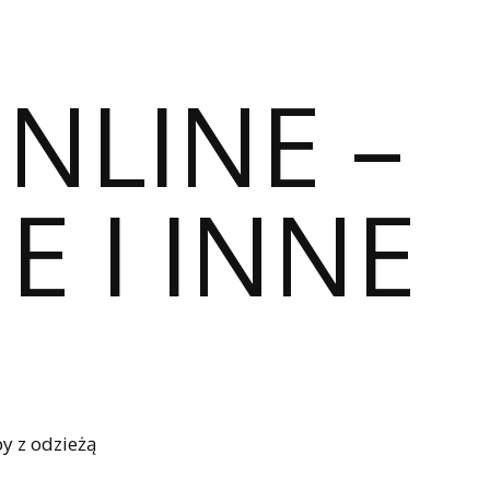
ONLINE –
E I INNE
y z odzieżą