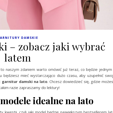
ARNITURY DAMSKIE
i – zobacz jaki wybrać
latem
 to naszym zdaniem warto omówić już teraz, co będzie jednym
emu będziesz mieć wystarczająco dużo czasu, aby uzupełnić swo
t
garnitur damski na lato
. Chcesz dowiedzieć się, gdzie może
takim razie zapraszamy do lektury!
modele idealne na lato
ty kwestii, czyli jaki model będzie największym bestsellerem lat