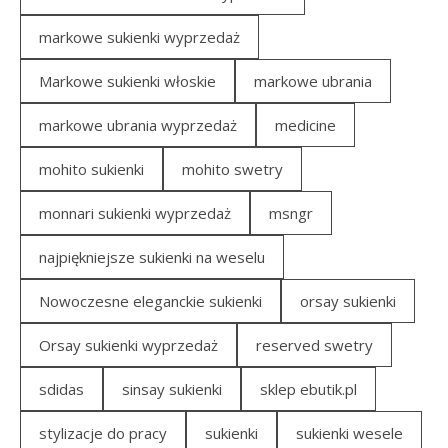
markowe sukienki wyprzedaż
Markowe sukienki włoskie
markowe ubrania
markowe ubrania wyprzedaż
medicine
mohito sukienki
mohito swetry
monnari sukienki wyprzedaż
msngr
najpiękniejsze sukienki na weselu
Nowoczesne eleganckie sukienki
orsay sukienki
Orsay sukienki wyprzedaż
reserved swetry
sdidas
sinsay sukienki
sklep ebutik.pl
stylizacje do pracy
sukienki
sukienki wesele