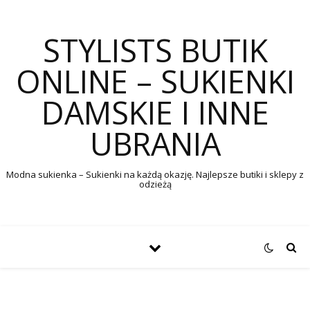
STYLISTS BUTIK
ONLINE – SUKIENKI
DAMSKIE I INNE
UBRANIA
Modna sukienka – Sukienki na każdą okazję. Najlepsze butiki i sklepy z
odzieżą