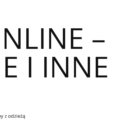
ONLINE –
E I INNE
y z odzieżą