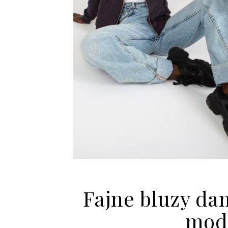
Fajne bluzy dam
modn