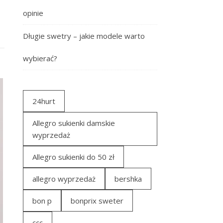
opinie
Długie swetry – jakie modele warto
wybierać?
24hurt
Allegro sukienki damskie
wyprzedaż
Allegro sukienki do 50 zł
allegro wyprzedaż
bershka
bon p
bonprix sweter
ccc