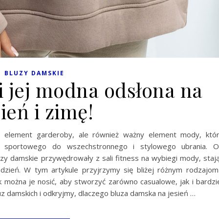
BLUZY DAMSKIE
i jej modna odsłona na
sień i zimę!
y element garderoby, ale również ważny element mody, któ
u sportowego do wszechstronnego i stylowego ubrania. 
zy damskie przywędrowały z sali fitness na wybiegi mody, staj
dzień. W tym artykule przyjrzymy się bliżej różnym rodzajom
 można je nosić, aby stworzyć zarówno casualowe, jak i bardzi
luz damskich i odkryjmy, dlaczego bluza damska na jesień …