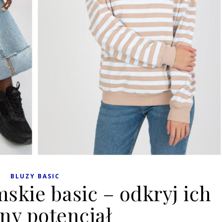
BLUZY BASIC
skie basic – odkryj ich
y potencjał