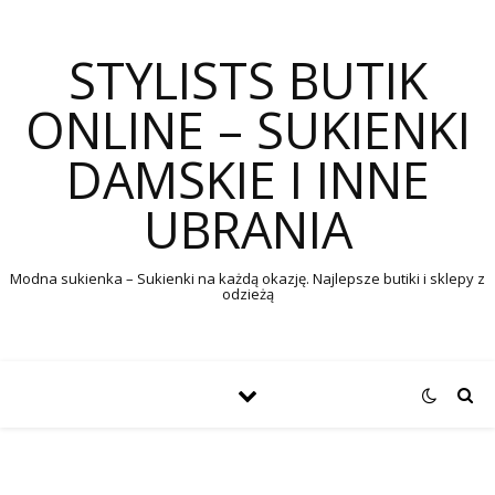
STYLISTS BUTIK
ONLINE – SUKIENKI
DAMSKIE I INNE
UBRANIA
Modna sukienka – Sukienki na każdą okazję. Najlepsze butiki i sklepy z
odzieżą