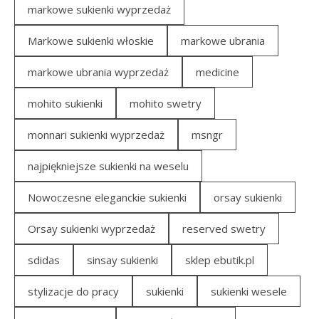
markowe sukienki wyprzedaż
Markowe sukienki włoskie
markowe ubrania
markowe ubrania wyprzedaż
medicine
mohito sukienki
mohito swetry
monnari sukienki wyprzedaż
msngr
najpiękniejsze sukienki na weselu
Nowoczesne eleganckie sukienki
orsay sukienki
Orsay sukienki wyprzedaż
reserved swetry
sdidas
sinsay sukienki
sklep ebutik.pl
stylizacje do pracy
sukienki
sukienki wesele