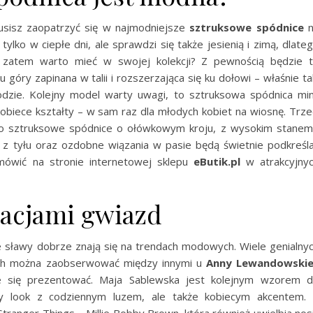
musisz zaopatrzyć się w najmodniejsze
sztruksowe spódnice
n
 tylko w ciepłe dni, ale sprawdzi się także jesienią i zimą, dlate
 zatem warto mieć w swojej kolekcji? Z pewnością będzie 
góry zapinana w talii i rozszerzająca się ku dołowi – właśnie ta
zie. Kolejny model warty uwagi, to sztruksowa spódnica min
kobiece kształty – w sam raz dla młodych kobiet na wiosnę. Trze
to sztruksowe spódnice o ołówkowym kroju, z wysokim stanem
y z tyłu oraz ozdobne wiązania w pasie będą świetnie podkreśl
mówić na stronie internetowej sklepu
eButik.pl
w atrakcyjny
izacjami gwiazd
e sławy dobrze znają się na trendach modowych. Wiele genialny
wych można zaobserwować między innymi u
Anny Lewandowskie
ie się prezentować. Maja Sablewska jest kolejnym wzorem 
wy look z codziennym luzem, ale także kobiecym akcentem.