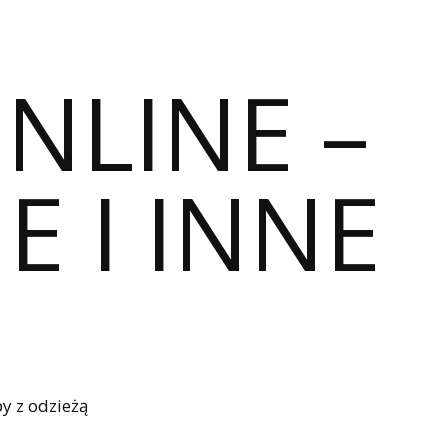
ONLINE –
E I INNE
y z odzieżą