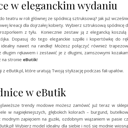
ce w eleganckim wydaniu
do teatru w roli głównej ze spódnicą sztruksową? Jak już wcześni
wej kreacji dla dojrzałej kobiety. Wybierz sztruksową spódnicę 
rozporkiem z tyłu. Koniecznie zestaw ją z elegancką koszulą
jka. Dopasuj do tego eleganckie szpilki i kopertówkę do ręk
k idealny nawet na randkę! Możesz połączyć również trapezo
z długim rękawem i zestawić je z długimi, zamszowymi kozakam
z na stronie
eButik
!
i z eButik.pl, które uratują Twoją stylizację podczas fali upałów.
dnice w eButik
najświeższe trendy modowe możesz zamówić już teraz w sklep
ele w najpiękniejszych, głębokich kolorach – burgund, butelko
ki z modnym zapięciem na guziki, ozdobnym wiązaniem w pasie c
ik.pl! Wybierz model idealny dla siebie i noś się modnie wiosną