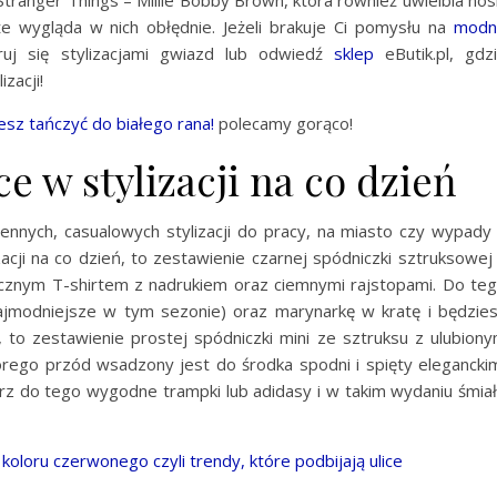
Stranger Things – Millie Bobby Brown, która również uwielbia nos
e wygląda w nich obłędnie. Jeżeli brakuje Ci pomysłu na
modn
ruj się stylizacjami gwiazd lub odwiedź
sklep
eButik.pl, gdz
zacji!
esz tańczyć do białego rana!
polecamy gorąco!
 w stylizacji na co dzień
iennych, casualowych stylizacji do pracy, na miasto czy wypady
zacji na co dzień, to zestawienie czarnej spódniczki sztruksowej
ycznym T-shirtem z nadrukiem oraz ciemnymi rajstopami. Do te
ajmodniejsze w tym sezonie) oraz marynarkę w kratę i będzie
 to zestawienie prostej spódniczki mini ze sztruksu z ulubion
ego przód wsadzony jest do środka spodni i spięty elegancki
z do tego wygodne trampki lub adidasy i w takim wydaniu śmia
koloru czerwonego czyli trendy, które podbijają ulice