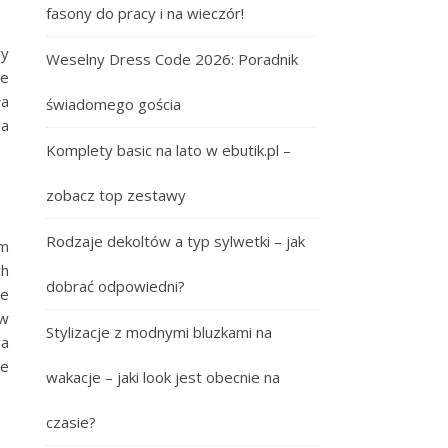
fasony do pracy i na wieczór!
wy
Weselny Dress Code 2026: Poradnik
ie
ła
świadomego gościa
na
Komplety basic na lato w ebutik.pl –
zobacz top zestawy
Rodzaje dekoltów a typ sylwetki – jak
ym
ch
dobrać odpowiedni?
ie
 w
Stylizacje z modnymi bluzkami na
wa
ie
wakacje – jaki look jest obecnie na
czasie?