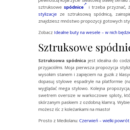
pewnością kojarzycie światową sławę serialu 
sztruksowe
spódnice
i trzeba przyznać, ż
stylizacje
ze sztruksową spódnicą, zainspi
znajdziesz mnóstwo propozycji gotowych styli
Zobacz
Idealne buty na wesele – w nich będzi
Sztruksowe spódnice
Sztruksowa spódnica
jest idealna do codz
przyjaciółmi. Moja pierwsza propozycja styli
wysokim stanem i zapięciem na guzik z klas
dopasuj stylowe espadryle na platformie (n
wyglądać mega stylowo. Kolejna propozycja,
swetrem oversize w warkoczowe sploty, któr
skórzanym paskiem z ozdobną klamrą. Wybier
możesz iśc z koleżankami na miasto!
Prosto z Mediolanu:
Czerwień – wielki powrót 