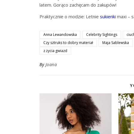
latem. Gorąco zachęcam do zakupów!
Praktycznie o modzie: Letnie
sukienki
maxi – s
Anna Lewandowska
Celebrity Sightings
ciuc
Czy sztruks to dobry materiał
Maja Sablewska
z życia gwiazd
By
Joana
Y