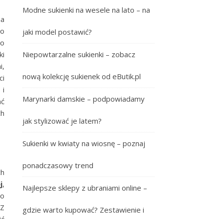
Modne sukienki na wesele na lato – na
a
go
jaki model postawić?
to
ki
Niepowtarzalne sukienki – zobacz
i,
nową kolekcję sukienek od eButik.pl
ci
 i
Marynarki damskie – podpowiadamy
ać
ch
jak stylizować je latem?
Sukienki w kwiaty na wiosnę – poznaj
ponadczasowy trend
ch
j
,
Najlepsze sklepy z ubraniami online –
do
 Z
gdzie warto kupować? Zestawienie i