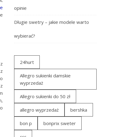
ić
e
opinie
ie
Długie swetry – jakie modele warto
wybierać?
24hurt
 z
 z
Allegro sukienki damskie
go
wyprzedaż
sz
ym
Allegro sukienki do 50 zł
m,
ło
allegro wyprzedaż
bershka
bon p
bonprix sweter
ccc