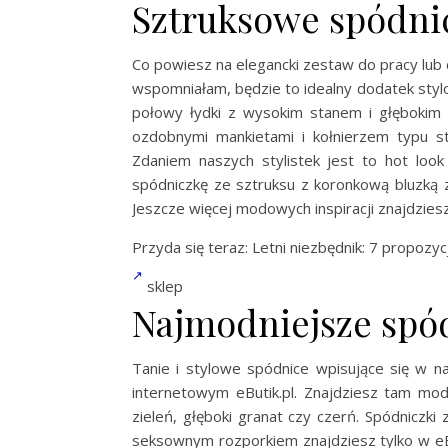
Sztruksowe spódni
Co powiesz na elegancki zestaw do pracy lub 
wspomniałam, będzie to idealny dodatek stylo
połowy łydki z wysokim stanem i głębokim 
ozdobnymi mankietami i kołnierzem typu stó
Zdaniem naszych stylistek jest to hot loo
spódniczkę ze sztruksu z koronkową bluzką 
Jeszcze więcej modowych inspiracji znajdzies
Przyda się teraz: Letni niezbędnik: 7 propozycj
sklep
Najmodniejsze spó
Tanie i stylowe spódnice wpisujące się w 
internetowym eButik.pl. Znajdziesz tam mod
zieleń, głęboki granat czy czerń. Spódnicz
seksownym rozporkiem znajdziesz tylko w eBut