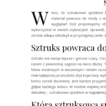
W
iesz, że sztruksowe spódnice
materiał powraca do mody z wi
wyglądać! Dziś proponujemy st
wykorzystać w swoich stylizacjach. Sprawdź
stronie sklepu eButik.pl w przystępnej cenie.
Sztruks powraca d
Sztruks ma swoje lepsze i gorsze czasy. Co
razem z pewnością zagości na nieco dłużej. 
hitów modowych w wiosennym i letnim sezoni
miał najlepszej przeszłości (był kojarzony wył
końcu został doceniony. Jest bardzo przyje
głębie każdego koloru. W modzie męskiej kr
damskiej – sztruksowe spódnice w najpiękniej
Która sztruksowa s