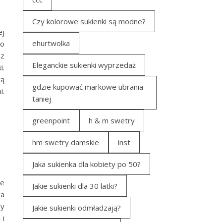
Czy kolorowe sukienki są modne?
ej
ehurtwolka
do
 z
Eleganckie sukienki wyprzedaż
i.
wą
gdzie kupować markowe ubrania
i.
taniej
greenpoint
h & m swetry
hm swetry damskie
inst
Jaka sukienka dla kobiety po 50?
ie
Jakie sukienki dla 30 latki?
wa
zy
Jakie sukienki odmładzają?
 i