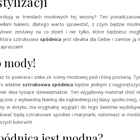
stylizacji
 królują w trendach modowych tej wiosny? Ten ponadczaso
elkim hukiem, dlatego warto sprawdzić, z czym będzie modn
ylowe zestawy na co dzień i nie tylko, które będziesz mog
, która sztruksowa
spódnica
jest idealna dla Ciebie i zamów ją 
 Zapraszam!
o mody!
raz to powraca i znika ze sceny modowej pod różną postacią. T
To właśnie
sztruksowa spódnica
będzie jednym z najgorętszy
e dwa tysiące dziewiętnaście. Ten wyjątkowy materiał choć n
ącznie z wykwintną tkaniną dla najbiedniejszej klasy społecznej),
mny w dotyku, ma oryginalny wygląd i do tego świetnie wydoby
ólować będą sztruksowe spodnie i marynarki, natomiast w modz
szych kolorach!
pódnica jest modna?