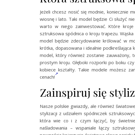
Jeżeli chcesz nosić się modnie, koniecznie 
wiosnę i lato. Taki model będzie Ci służyć nie
warto w niego zainwestować. Które kroje
sztruksowa spódnica o kroju trapezu. Wąska u 
model będzie zdecydowanie królować w mod
krótka, dopasowana i idealnie podkreślająca 
model, który również zostanie zauważony, 
prostym kroju. Głęboki rozporki po boku cz
kobiece kształty. Takie modele możesz za
cenach!
Zainspiruj się styl
Nasze polskie gwiazdy, ale również światow
stylizacji z udziałem spódniczek sztrukso
która wie co i z czym łączyć, by świetn
naśladowania – wspaniale łączy sztrukso