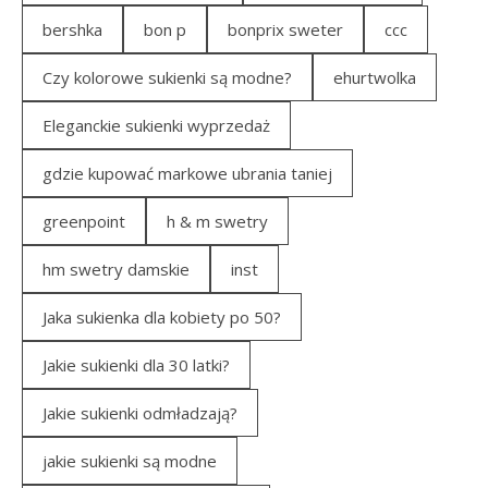
bershka
bon p
bonprix sweter
ccc
Czy kolorowe sukienki są modne?
ehurtwolka
Eleganckie sukienki wyprzedaż
gdzie kupować markowe ubrania taniej
greenpoint
h & m swetry
hm swetry damskie
inst
Jaka sukienka dla kobiety po 50?
Jakie sukienki dla 30 latki?
Jakie sukienki odmładzają?
jakie sukienki są modne