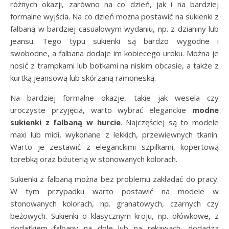
różnych okazji, zarówno na co dzień, jak i na bardziej
formalne wyjścia. Na co dzień można postawić na sukienki z
falbaną w bardziej casualowym wydaniu, np. z dzianiny lub
jeansu. Tego typu sukienki są bardzo wygodne i
swobodne, a falbana dodaje im kobiecego uroku. Można je
nosić z trampkami lub botkami na niskim obcasie, a także z
kurtką jeansową lub skórzaną ramoneską.
Na bardziej formalne okazje, takie jak wesela czy
uroczyste przyjęcia, warto wybrać eleganckie
modne
sukienki z falbaną w hurcie
. Najczęściej są to modele
maxi lub midi, wykonane z lekkich, przewiewnych tkanin.
Warto je zestawić z eleganckimi szpilkami, kopertową
torebką oraz biżuterią w stonowanych kolorach.
Sukienki z falbaną można bez problemu zakładać do pracy.
W tym przypadku warto postawić na modele w
stonowanych kolorach, np. granatowych, czarnych czy
beżowych. Sukienki o klasycznym kroju, np. ołówkowe, z
dodatkiem falbany na dole lub na rękawach, dodadzą