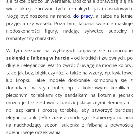
ale także bardzo uniwersalne. Doskonale sprawdzą się na
wiele okazji, zarówno tych formalnych, jak i casualowych.
Mogą być noszone na randki,
do pracy
, a także na letnie
przyjęcia czy wesela. Poza tym, falbana świetnie maskuje
niedoskonałości figury, nadając sylwetce subtelny i
romantyczny charakter.
W tym sezonie na wybiegach pojawiły się różnorodne
sukienki z falbaną w hurcie
– od krótkich i zwiewnych, po
długie i eleganckie. Warto zwrócić uwagę na modne kolory,
takie jak beż, błękit czy róż, a także na wzory, np. kwiatowe
lub kropki. Takie modele doskonale komponują się z
dodatkami w stylu boho, np. z kolorowymi koralikami,
plecionymi torebkami czy sandałkami na koturnie. Jednak
można je też zestawić z bardziej klasycznymi elementami,
np. szpilkami i prostą torebką, aby stworzyć bardziej
elegancki look. Jeśli szukasz modnego i kobiecego ubrania
na nadchodzący sezon, sukienka z falbaną z pewnością
spełni Twoje oczekiwania!