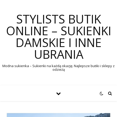
STYLISTS BUTIK
ONLINE – SUKIENKI
DAMSKIE I INNE
UBRANIA
Modna sukienka – Sukienki na każdą okazję. Najlepsze butiki i sklepy z
odzieżą