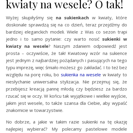
kwiaty na wesele? O tak!
Wyżej skupiłyśmy się
na sukienkach
w kwiaty, które
doskonale sprawdzą się na co dzień, teraz przejdźmy do
bardziej eleganckich modeli. Wiele z Was co sezon trapi
jedno i to samo pytanie: czy warto nosić
sukienki w
kwiaty na wesele
? Naszym zdaniem odpowiedź jest
prosta – oczywiście, że tak! Kwiatowy wzór na sukience
jest jednym z najbardziej pożądanych i pasujących na tego
typu imprezę, więc śmiało możesz go zakładać. I to też bez
względu na porę roku, bo
sukienka na wesele
w kwiaty to
niesłychanie uniwersalna stylizacja. Nie przejmuj się, że
przebijesz kreacją pannę młodą czy będziesz za bardzo
rzucać się w oczy. W końcu tak wyjątkowe i wielkie wyjście,
jakim jest wesele, to także szansa dla Ciebie, aby wypaść
znakomicie w towarzystwie.
No dobrze, a jakie w takim razie sukienki na tę okazję
najlepiej wybierać? My polecamy pastelowe modele