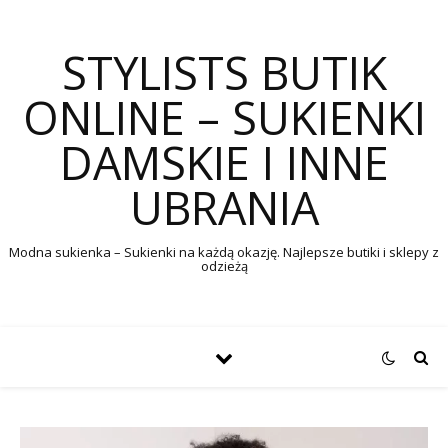
STYLISTS BUTIK
ONLINE – SUKIENKI
DAMSKIE I INNE
UBRANIA
Modna sukienka – Sukienki na każdą okazję. Najlepsze butiki i sklepy z
odzieżą