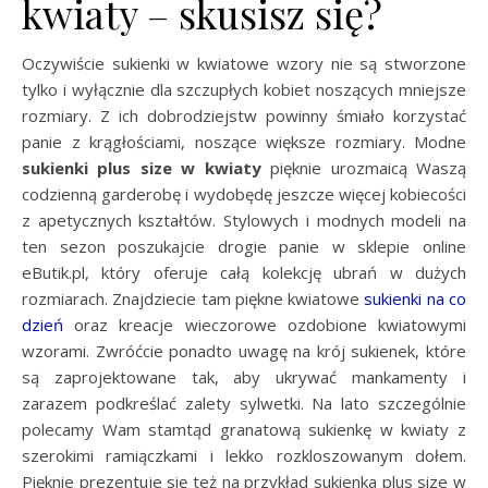
kwiaty – skusisz się?
Oczywiście sukienki w kwiatowe wzory nie są stworzone
tylko i wyłącznie dla szczupłych kobiet noszących mniejsze
rozmiary. Z ich dobrodziejstw powinny śmiało korzystać
panie z krągłościami, noszące większe rozmiary. Modne
sukienki plus size w kwiaty
pięknie urozmaicą Waszą
codzienną garderobę i wydobędę jeszcze więcej kobiecości
z apetycznych kształtów. Stylowych i modnych modeli na
ten sezon poszukajcie drogie panie w sklepie online
eButik.pl, który oferuje całą kolekcję ubrań w dużych
rozmiarach. Znajdziecie tam piękne kwiatowe
sukienki na co
dzień
oraz kreacje wieczorowe ozdobione kwiatowymi
wzorami. Zwróćcie ponadto uwagę na krój sukienek, które
są zaprojektowane tak, aby ukrywać mankamenty i
zarazem podkreślać zalety sylwetki. Na lato szczególnie
polecamy Wam stamtąd granatową sukienkę w kwiaty z
szerokimi ramiączkami i lekko rozkloszowanym dołem.
Pięknie prezentuje się też na przykład sukienka plus size w