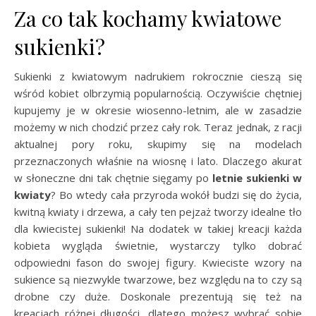
Za co tak kochamy kwiatowe
sukienki?
Sukienki z kwiatowym nadrukiem rokrocznie cieszą się
wśród kobiet olbrzymią popularnością. Oczywiście chętniej
kupujemy je w okresie wiosenno-letnim, ale w zasadzie
możemy w nich chodzić przez cały rok. Teraz jednak, z racji
aktualnej pory roku, skupimy się na modelach
przeznaczonych właśnie na wiosnę i lato. Dlaczego akurat
w słoneczne dni tak chętnie sięgamy po
letnie sukienki w
kwiaty
? Bo wtedy cała przyroda wokół budzi się do życia,
kwitną kwiaty i drzewa, a cały ten pejzaż tworzy idealne tło
dla kwiecistej sukienki! Na dodatek w takiej kreacji każda
kobieta wygląda świetnie, wystarczy tylko dobrać
odpowiedni fason do swojej figury. Kwieciste wzory na
sukience są niezwykle twarzowe, bez względu na to czy są
drobne czy duże. Doskonale prezentują się też na
kreacjach różnej długości, dlatego możesz wybrać sobie