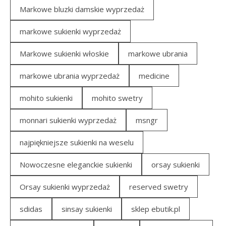
Markowe bluzki damskie wyprzedaż
markowe sukienki wyprzedaż
Markowe sukienki włoskie
markowe ubrania
markowe ubrania wyprzedaż
medicine
mohito sukienki
mohito swetry
monnari sukienki wyprzedaż
msngr
najpiękniejsze sukienki na weselu
Nowoczesne eleganckie sukienki
orsay sukienki
Orsay sukienki wyprzedaż
reserved swetry
sdidas
sinsay sukienki
sklep ebutik.pl