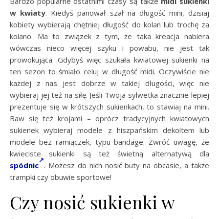
Bardzo popularne ostatnimi czasy są także
midi sukienki
w kwiaty
. Kiedyś panował szał na długość mini, dzisiaj
kobiety wybierają chętniej długość do kolan lub trochę za
kolano. Ma to związek z tym, że taka kreacja nabiera
wówczas nieco więcej szyku i powabu, nie jest tak
prowokująca. Gdybyś więc szukała kwiatowej sukienki na
ten sezon to śmiało celuj w długość midi. Oczywiście nie
każdej z nas jest dobrze w takiej długości, więc nie
wybieraj jej też na siłę. Jeśli Twoja sylwetka znacznie lepiej
prezentuje się w krótszych sukienkach, to stawiaj na mini.
Baw się też krojami – oprócz tradycyjnych kwiatowych
sukienek wybieraj modele z hiszpańskim dekoltem lub
modele bez ramiączek, typu bandage. Zwróć uwagę, że
kwieciste sukienki są też świetną alternatywą dla
spódnic
. Możesz do nich nosić buty na obcasie, a także
trampki czy obuwie sportowe!
Czy nosić sukienki w