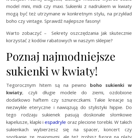
model mini, midi czy maxi. Sukienki z nadrukiem w kwiaty
mogą być też utrzymane w konkretnym stylu, na przykład
boho czy vintage. Sprawdź najlepsze fasony!
Warto zobaczyć – Sekrety oszczędzania Jak skutecznie
korzystać z kodów rabatowych w naszym sklepie?
Poznaj najmodniejsze
sukienki w kwiaty!
Tegorocznym hitem są na pewno
boho sukienki w
kwiaty
, czyli długie modele do ziemi, ozdobione
dodatkowo haftem czy sznureczkami. Takie kreacje są
niezwykle eteryczne i nawiązują do stylistyki hippie. Do
tego rodzaju sukienek pasują doskonale słomkowe
kapelusze, klapki i
espadryle
oraz plecione torebki. W takich
sukienkach wybierzesz się na spacer, koncert czy
spotkanie ze znajomymi, ale też zrobisz furorę na plaży