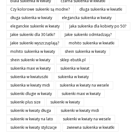
biala sukienka w kwiaty
czarna sukienka w kwiatki
Czy kolorowe sukienki są modne?
dluga sukienka w kwiatki
długa sukienka w kwiaty
elegancka sukienka w kwiaty
eleganckie sukienki w kwiaty
Jaka sukienka dla kobiety po 50?
Jakie sukienki dla 30 latki?
Jakie sukienki odmładzają?
Jakie sukienki wyszczuplają?
mohito sukienka w kwiatki
mohito sukienka w kwiaty
shein sukienka w kwiaty
shein sukienki w kwiaty
sklep ebutik.pl
sukienka maxi w kwiaty
sukienka w kwiat
sukienka w kwiatuszki
sukienka w kwiaty
sukienka w kwiaty midi
sukienka w kwiaty na wesele
sukienki dlugie w kwiaty
sukienki maxi w kwiaty
sukienki plus size
sukienki w kwiaty
sukienki w kwiaty długa
sukienki w kwiaty midi
sukienki w kwiaty na lato
sukienki w kwiaty na wesele
sukienki w kwiaty stylizacje
zwiewna sukienka w kwiatki