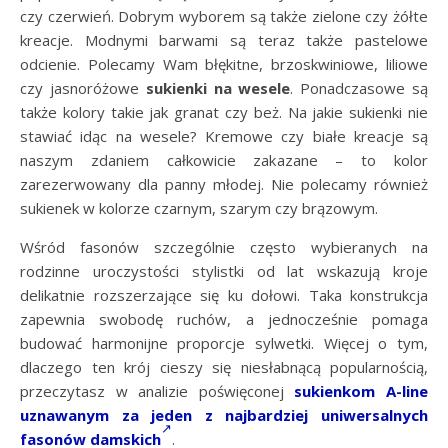
czy czerwień. Dobrym wyborem są także zielone czy żółte
kreacje. Modnymi barwami są teraz także pastelowe
odcienie. Polecamy Wam błękitne, brzoskwiniowe, liliowe
czy jasnoróżowe
sukienki na wesele
. Ponadczasowe są
także kolory takie jak granat czy beż. Na jakie sukienki nie
stawiać idąc na wesele? Kremowe czy białe kreacje są
naszym zdaniem całkowicie zakazane – to kolor
zarezerwowany dla panny młodej. Nie polecamy również
sukienek w kolorze czarnym, szarym czy brązowym.
Wśród fasonów szczególnie często wybieranych na
rodzinne uroczystości stylistki od lat wskazują kroje
delikatnie rozszerzające się ku dołowi. Taka konstrukcja
zapewnia swobodę ruchów, a jednocześnie pomaga
budować harmonijne proporcje sylwetki. Więcej o tym,
dlaczego ten krój cieszy się niesłabnącą popularnością,
przeczytasz w analizie poświęconej
sukienkom A-line
uznawanym za jeden z najbardziej uniwersalnych
fasonów damskich
.