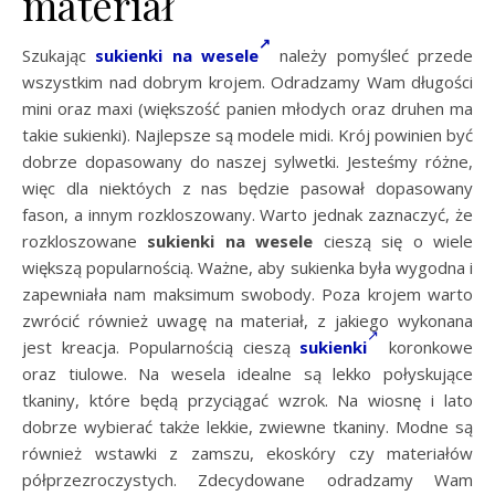
materiał
Szukając
sukienki na wesele
należy pomyśleć przede
wszystkim nad dobrym krojem. Odradzamy Wam długości
mini oraz maxi (większość panien młodych oraz druhen ma
takie sukienki). Najlepsze są modele midi. Krój powinien być
dobrze dopasowany do naszej sylwetki. Jesteśmy różne,
więc dla niektóych z nas będzie pasował dopasowany
fason, a innym rozkloszowany. Warto jednak zaznaczyć, że
rozkloszowane
sukienki na wesele
cieszą się o wiele
większą popularnością. Ważne, aby sukienka była wygodna i
zapewniała nam maksimum swobody. Poza krojem warto
zwrócić również uwagę na materiał, z jakiego wykonana
jest kreacja. Popularnością cieszą
sukienki
koronkowe
oraz tiulowe. Na wesela idealne są lekko połyskujące
tkaniny, które będą przyciągać wzrok. Na wiosnę i lato
dobrze wybierać także lekkie, zwiewne tkaniny. Modne są
również wstawki z zamszu, ekoskóry czy materiałów
półprzezroczystych. Zdecydowane odradzamy Wam