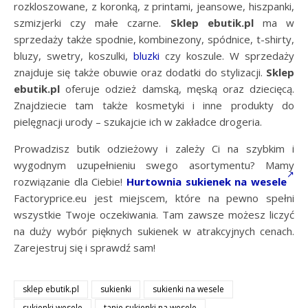
rozkloszowane, z koronką, z printami, jeansowe, hiszpanki,
szmizjerki czy małe czarne.
Sklep ebutik.pl
ma w
sprzedaży także spodnie, kombinezony, spódnice, t-shirty,
bluzy, swetry, koszulki,
bluzki
czy koszule. W sprzedaży
znajduje się także obuwie oraz dodatki do stylizacji.
Sklep
ebutik.pl
oferuje odzież damską, męską oraz dziecięcą.
Znajdziecie tam także kosmetyki i inne produkty do
pielęgnacji urody – szukajcie ich w zakładce drogeria.
Prowadzisz butik odzieżowy i zależy Ci na szybkim i
wygodnym uzupełnieniu swego asortymentu? Mamy
rozwiązanie dla Ciebie!
Hurtownia sukienek na wesele
Factoryprice.eu jest miejscem, które na pewno spełni
wszystkie Twoje oczekiwania. Tam zawsze możesz liczyć
na duży wybór pięknych sukienek w atrakcyjnych cenach.
Zarejestruj się i sprawdź sam!
sklep ebutik.pl
sukienki
sukienki na wesele
sukienki wesele
tanie sukienki na wesele