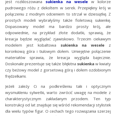
jest rozkloszowana
sukienka na wesele
w kolorze
pudrowego różu z dekoltem w serek. Przepiękny krój w
połączeniu z modnym odcieniem to strzał w dziesiątkę. Z
prostych modeli wybrałyśmy także fioletową sukienkę.
Dopasowany model ma bardzo prosty krój, ale
odpowiednie, na przykład złote dodatki, sprawią, że
kreacja będzie wyglądać zjawiskowo. Trzecim ciekawym
modelem jest kobaltowa
sukienka na wesele
z
koronkową góra i tiulowym dołem. Umiejętne połączenie
materiałów sprawia, że kreacja wygląda bajecznie.
Doskonale prezentuje się także błękitna
sukienka
w kwiaty
czy beżowy model z gorsetową górą i dołem ozdobionym
frędzelkami.
Jeżeli zależy Ci na podkreśleniu talii i optycznym
wysmukleniu sylwetki, warto zwrócić uwagę na modele z
charakterystycznym zakładanym przodem. Ten typ
konstrukcji od lat znajduje się wśród rekomendacji stylistek
dla wielu typów figur. O cechach tego rozwiązania szerzej