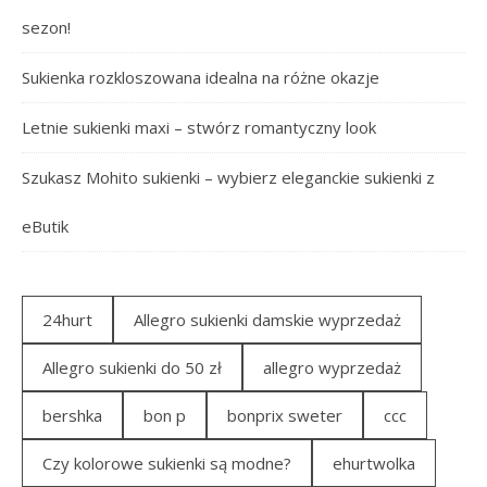
sezon!
Sukienka rozkloszowana idealna na różne okazje
Letnie sukienki maxi – stwórz romantyczny look
Szukasz Mohito sukienki – wybierz eleganckie sukienki z
eButik
24hurt
Allegro sukienki damskie wyprzedaż
Allegro sukienki do 50 zł
allegro wyprzedaż
bershka
bon p
bonprix sweter
ccc
Czy kolorowe sukienki są modne?
ehurtwolka