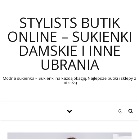
STYLISTS BUTIK
ONLINE – SUKIENKI
DAMSKIE I INNE
UBRANIA
Modna sukienka – Sukienki na każdą okazję. Najlepsze butiki i sklepy z
odzieżą