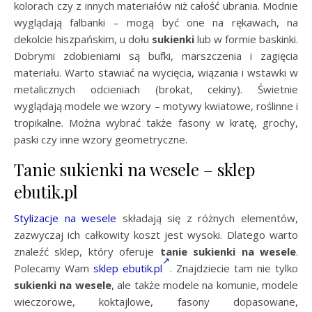
kolorach czy z innych materiałów niż całość ubrania. Modnie
wyglądają falbanki – mogą być one na rękawach, na
dekolcie hiszpańskim, u dołu
sukienki
lub w formie baskinki.
Dobrymi zdobieniami są bufki, marszczenia i zagięcia
materiału. Warto stawiać na wycięcia, wiązania i wstawki w
metalicznych odcieniach (brokat, cekiny). Świetnie
wyglądają modele we wzory – motywy kwiatowe, roślinne i
tropikalne. Można wybrać także fasony w kratę, grochy,
paski czy inne wzory geometryczne.
Tanie sukienki na wesele – sklep
ebutik.pl
Stylizacje na wesele
składają się z różnych elementów,
zazwyczaj ich całkowity koszt jest wysoki. Dlatego warto
znaleźć sklep, który oferuje
tanie sukienki na wesele
.
Polecamy Wam
sklep ebutik.pl
. Znajdziecie tam nie tylko
sukienki na wesele
, ale także modele na komunie, modele
wieczorowe, koktajlowe, fasony dopasowane,