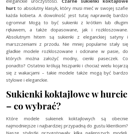
eleganckie uroczystości.
Czarne sukienki koktajlowe
hurt
to absolutny klasyk, który musi mieć w swojej szafie
każda kobieta. A dowolność jest tutaj naprawdę bardzo
ogromna! Mogą to być sukienki z krótkim lub długim
rękawem, a także dopasowane, jak i rozkloszowane.
Absolutnym hitem są sukienki z eleganckiej satyny i
marszczeniami z przodu. Nie mniej popularne stały się
gładkie modele rozkloszowane i odcinane w pasie, do
których można założyć modny, cienki paseczek. Co
ponadto? Ostatnio królują hiszpanki i chociaż wielu kojarzą
się z wakacjami – takie modele także mogą być bardzo
stylowe i eleganckie.
Sukienki koktajlowe w hurcie
– co wybrać?
Które modele sukienek koktajlowych są obecnie
najmodniejsze i najbardziej przypadną do gustu klientkom?
Nasze stylistki przygotowały kilka najlepszych modeli,