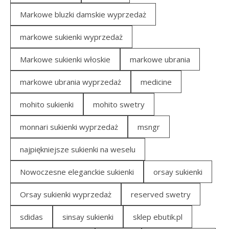
Markowe bluzki damskie wyprzedaż
markowe sukienki wyprzedaż
Markowe sukienki włoskie
markowe ubrania
markowe ubrania wyprzedaż
medicine
mohito sukienki
mohito swetry
monnari sukienki wyprzedaż
msngr
najpiękniejsze sukienki na weselu
Nowoczesne eleganckie sukienki
orsay sukienki
Orsay sukienki wyprzedaż
reserved swetry
sdidas
sinsay sukienki
sklep ebutik.pl