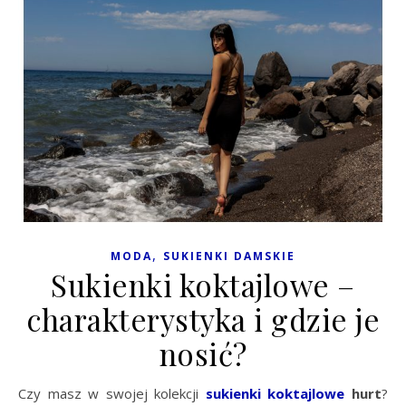
,
MODA
SUKIENKI DAMSKIE
Sukienki koktajlowe –
charakterystyka i gdzie je
nosić?
Czy masz w swojej kolekcji
sukienki koktajlowe
hurt
?