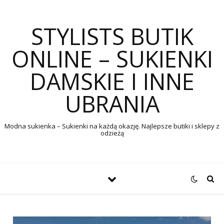
STYLISTS BUTIK
ONLINE – SUKIENKI
DAMSKIE I INNE
UBRANIA
Modna sukienka – Sukienki na każdą okazję. Najlepsze butiki i sklepy z
odzieżą