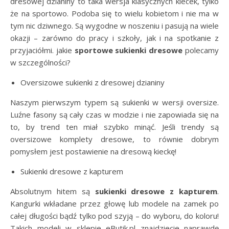
dresowej dzianiny to taka wersja klasycznych kiecek, tylko
że na sportowo. Podoba się to wielu kobietom i nie ma w
tym nic dziwnego. Są wygodne w noszeniu i pasują na wiele
okazji – zarówno do pracy i szkoły, jak i na spotkanie z
przyjaciółmi. jakie
sportowe sukienki dresowe
polecamy
w szczególności?
Oversizowe sukienki z dresowej dzianiny
Naszym pierwszym typem są sukienki w wersji oversize.
Luźne fasony są cały czas w modzie i nie zapowiada się na
to, by trend ten miał szybko minąć. Jeśli trendy są
oversizowe komplety dresowe, to równie dobrym
pomysłem jest postawienie na dresową kieckę!
Sukienki dresowe z kapturem
Absolutnym hitem są
sukienki dresowe z kapturem
.
Kangurki wkładane przez głowę lub modele na zamek po
całej długości bądź tylko pod szyją – do wyboru, do koloru!
Takich modeli w sklepie eButik.pl znajdziecie naprawdę