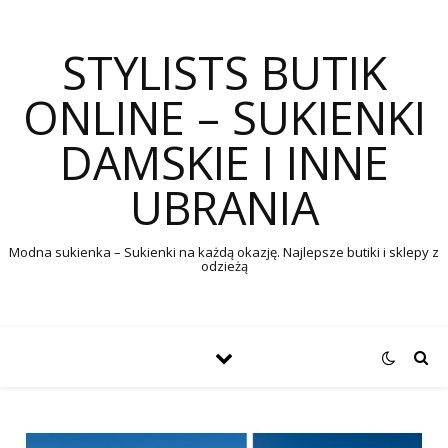
STYLISTS BUTIK
ONLINE – SUKIENKI
DAMSKIE I INNE
UBRANIA
Modna sukienka – Sukienki na każdą okazję. Najlepsze butiki i sklepy z
odzieżą