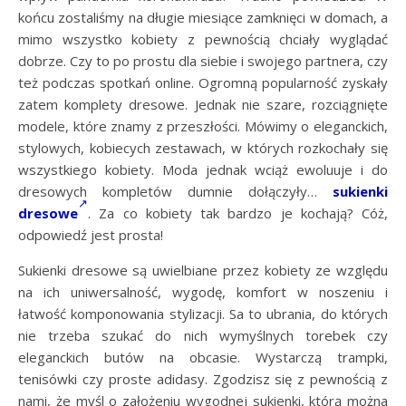
końcu zostaliśmy na długie miesiące zamknięci w domach, a
mimo wszystko kobiety z pewnością chciały wyglądać
dobrze. Czy to po prostu dla siebie i swojego partnera, czy
też podczas spotkań online. Ogromną popularność zyskały
zatem komplety dresowe. Jednak nie szare, rozciągnięte
modele, które znamy z przeszłości. Mówimy o eleganckich,
stylowych, kobiecych zestawach, w których rozkochały się
wszystkiego kobiety. Moda jednak wciąż ewoluuje i do
dresowych kompletów dumnie dołączyły…
sukienki
dresowe
. Za co kobiety tak bardzo je kochają? Cóż,
odpowiedź jest prosta!
Sukienki dresowe
są uwielbiane przez kobiety ze względu
na ich uniwersalność, wygodę, komfort w noszeniu i
łatwość komponowania stylizacji. Sa to ubrania, do których
nie trzeba szukać do nich wymyślnych torebek czy
eleganckich butów na obcasie. Wystarczą trampki,
tenisówki czy proste adidasy. Zgodzisz się z pewnością z
nami, że myśl o założeniu wygodnej sukienki, którą można