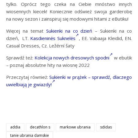
tylko. Oprócz tego czeka na Ciebie mnóstwo innych
wiosennych kiecek! Koniecznie odśwież swoja garderobę
na nowy sezon i zainspiruj się modowymi hitami z eButiku!
Więcej na temat
Sukienki na co dzień
– Sukienki na co
dzień, LT.
Kasdieninės Suknelės
, EE.
Vabaaja Kleidid
, EN.
Casual Dresses
, Cz.
Ležérní šaty
Sprawdź też:
Kolekcja nowych dresowych spodni
w ebutik
– poznaj absolutne hity na wiosnę 2022
Przeczytaj również:
Sukienki w prążek – sprawdź, dlaczego
uwielbiają je gwiazdy!
addia
decathlon s
markowe ubrania
sdidas
tanie ubrania damskie