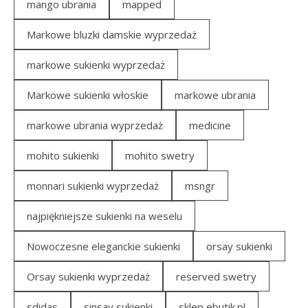
mango ubrania
mapped
Markowe bluzki damskie wyprzedaż
markowe sukienki wyprzedaż
Markowe sukienki włoskie
markowe ubrania
markowe ubrania wyprzedaż
medicine
mohito sukienki
mohito swetry
monnari sukienki wyprzedaż
msngr
najpiękniejsze sukienki na weselu
Nowoczesne eleganckie sukienki
orsay sukienki
Orsay sukienki wyprzedaż
reserved swetry
sdidas
sinsay sukienki
sklep ebutik.pl