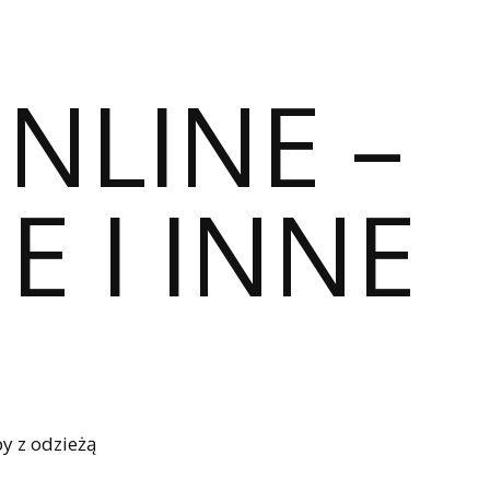
ONLINE –
E I INNE
y z odzieżą