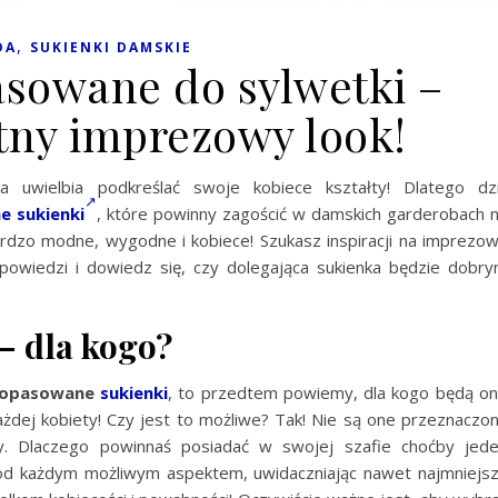
,
DA
SUKIENKI DAMSKIE
asowane do sylwetki –
tny imprezowy look!
a uwielbia podkreślać swoje kobiece kształty! Dlatego dz
 sukienki
, które powinny zagościć w damskich garderobach 
rdzo modne, wygodne i kobiece! Szukasz inspiracji na imprezo
dpowiedzi i dowiedz się, czy dolegająca sukienka będzie dobr
– dla kogo?
dopasowane
sukienki
, to przedtem powiemy, dla kogo będą o
żdej kobiety! Czy jest to możliwe? Tak! Nie są one przeznaczo
y. Dlaczego powinnaś posiadać w swojej szafie choćby jed
pod każdym możliwym aspektem, uwidaczniając nawet najmniejs