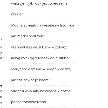
wakacje – jaki look jest obecnie na
czasie?
Modne sukienki na wesele na lato – na
jaki model postawić?
iś
na
Niepowtarzalne sukienki – zobacz
wy
nową kolekcję sukienek od eButik.pl
ym
Marynarki damskie – podpowiadamy
jak stylizować je latem?
ne
Sukienki w kwiaty na wiosnę – poznaj
na
en
ponadczasowy trend
zy