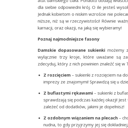
atut damskiego ciała. Ponadto dodają właścic
dla siebie odpowiedni krój. O ile jesteś wys
Jednak kobietom o niskim wzroście nie poleca
niższe, niż są w rzeczywistości! Równie wa
karnacji, oraz okazji, na jaką się wybieramy!
Poznaj najmodniejsze fasony
Damskie dopasowane sukienki
możemy zna
wyłącznie trzy kroje, które uważane są z
zdecyduj, który z nich powinien znaleźć się w 
Z rozcięciem
– sukienki z rozcięciem na d
imprezy ze znajomymi! Sprawdzą się u dzie
Z bufiastymi rękawami
– sukienki z bufi
sprawdzają się podczas każdej okazji! Jest
zależeć od dodatków, jakimi je dopełnisz!
Z ozdobnym wiązaniem na plecach
– cho
nudna, to gdy przyjrzymy jej się dokładniej