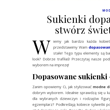
MO
Sukienki dop
stwórz świe
W
iemy jak bardzo każda kobiet
przedstawimy Wam
dopasowane
stałe! Tego typu elementy są ba
look? Dobrze trafiłaś! Przeczytaj nasze po
wyborem na imprezę!
Dopasowane sukienki 
Zanim opowiemy Ci, jak stylizować
modne 
dobrym wyborem. Idealnie sprawdzą się u ka
dla wybranych dziewczyn i rodzajów figur
egzemplarz? Podkreślają kobiece sylwetki 