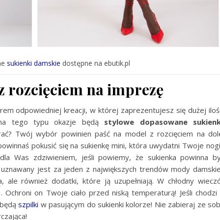
ne
sukienki damskie
dostępne na ebutik.pl
z rozcięciem na imprezę
m odpowiedniej kreacji, w której zaprezentujesz się dużej iloś
 na tego typu okazje będą
stylowe dopasowane sukienk
rać? Twój wybór powinien paść na model z rozcięciem na dol
powinnaś pokusić się na sukienkę mini, która uwydatni Twoje nogi
 dla Was zdziwieniem, jeśli powiemy, że sukienka powinna b
 uznawany jest za jeden z największych trendów mody damskie
ka, ale również dodatki, które ją uzupełniają. W chłodny wiecz
. Ochroni on Twoje ciało przed niską temperaturą! Jeśli chodzi
 będą
szpilki
w pasującym do sukienki kolorze! Nie zabieraj ze so
rczająca!