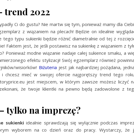
– trend 2022
ypadły Ci do gustu? Nie martw się tym, ponieważ mamy dla Cieb
gzemplarz z wiązaniem na plecach! Będzie on idealnie wygląd
tego typu sukienki będzie różnić diametralnie od tej z rozcięci
nie! Faktem jest, że jeśli postawisz na sukienkę z wiązaniem z tył
o? Ponieważ modne wiązanie nadaje całej sukience smaku, a wi
zamierzonego efektu stylizacji! Swój egzemplarz również powinn
zyjników/wisiorków!
Biżuteria
jest jak najbardziej pożądana, jedn
i chcesz mieć w swojej ofercie najgorętszy trend tego rok
oryprice.eu jest miejscem, w którym zawsze możesz liczyć n
rzekonani, że twoje klientki na pewno będą zadowolone z te
 tylko na imprezę?
e sukienki
idealnie sprawdzają się wyłącznie podczas impre
obrym wyborem na co dzień oraz do pracy. Wystarczy, że 