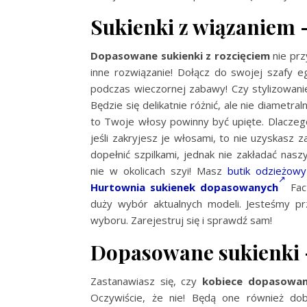
Sukienki z wiązaniem 
Dopasowane sukienki z rozcięciem
nie prz
inne rozwiązanie! Dołącz do swojej szafy e
podczas wieczornej zabawy! Czy stylizowanie 
Będzie się delikatnie różnić, ale nie diametral
to Twoje włosy powinny być upięte. Dlaczeg
jeśli zakryjesz je włosami, to nie uzyskasz 
dopełnić szpilkami, jednak nie zakładać nas
nie w okolicach szyi! Masz
butik odzieżowy
Hurtownia sukienek dopasowanych
Fact
duży wybór aktualnych modeli. Jesteśmy p
wyboru. Zarejestruj się i sprawdź sam!
Dopasowane sukienki –
Zastanawiasz się, czy
kobiece dopasowan
Oczywiście, że nie! Będą one również d