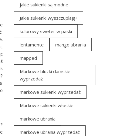
jakie sukienki są modne
Jakie sukienki wyszczuplają?
ie
kolorowy sweter w paski
ać
e.
lentamente
mango ubrania
u,
ęc
mapped
aś
ak
Markowe bluzki damskie
u?
wyprzedaż
a
go
markowe sukienki wyprzedaż
Markowe sukienki włoskie
markowe ubrania
z?
je
markowe ubrania wyprzedaż