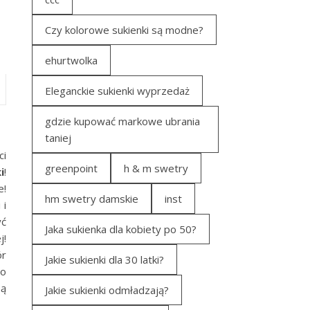
Czy kolorowe sukienki są modne?
ehurtwolka
Eleganckie sukienki wyprzedaż
gdzie kupować markowe ubrania
taniej
ci
greenpoint
h & m swetry
i
!
e!
hm swetry damskie
inst
 i
yć
Jaka sukienka dla kobiety po 50?
j!
ór
Jakie sukienki dla 30 latki?
 o
bą
Jakie sukienki odmładzają?