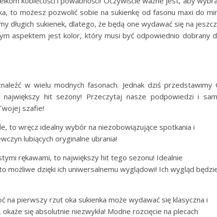
ielkom kobiecości i powabności! Oczywiście ważne jest, aby wybr
oka, to możesz pozwolić sobie na sukienkę od fasonu maxi do min
my długich sukienek, dlatego, że będą one wydawać się na jeszc
żnym aspektem jest kolor, który musi być odpowiednio dobrany 
leźć w wielu modnych fasonach. Jednak dziś przedstawimy 
a największy hit sezony! Przeczytaj nasze podpowiedzi i sa
Twojej szafie!
ole, to wręcz idealny wybór na niezobowiązujące spotkania i
wczyn lubiących oryginalne ubrania!
astymi rękawami, to największy hit tego sezonu! Idealnie
 to możliwe dzięki ich uniwersalnemu wyglądowi! Ich wygląd będzi
ć na pierwszy rzut oka sukienka może wydawać się klasyczna i
, okaże się absolutnie niezwykła! Modne rozcięcie na plecach