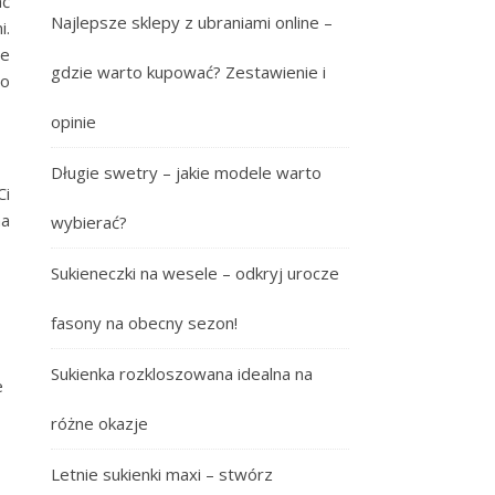
ać
Najlepsze sklepy z ubraniami online –
i.
ze
gdzie warto kupować? Zestawienie i
do
opinie
Długie swetry – jakie modele warto
Ci
ma
wybierać?
Sukieneczki na wesele – odkryj urocze
fasony na obecny sezon!
Sukienka rozkloszowana idealna na
e
różne okazje
Letnie sukienki maxi – stwórz