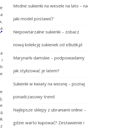
Modne sukienki na wesele na lato – na
że
la
jaki model postawić?
w,
la
Niepowtarzalne sukienki – zobacz
nową kolekcję sukienek od eButik.pl
na
Marynarki damskie – podpowiadamy
 i
ch
jak stylizować je latem?
re
Sukienki w kwiaty na wiosnę – poznaj
ce
ponadczasowy trend
ę,
ne
Najlepsze sklepy z ubraniami online –
ią
ak
gdzie warto kupować? Zestawienie i
sz