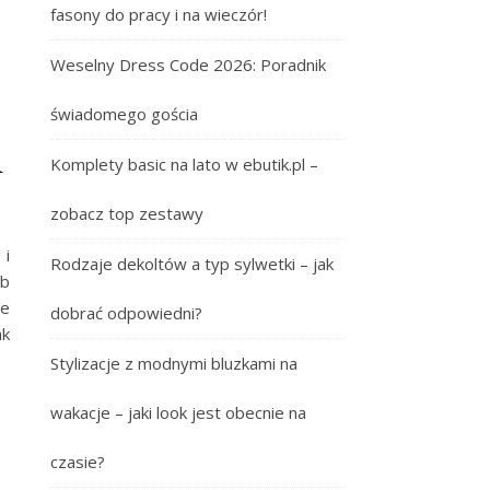
fasony do pracy i na wieczór!
Weselny Dress Code 2026: Poradnik
świadomego gościa
i
Komplety basic na lato w ebutik.pl –
zobacz top zestawy
 i
Rodzaje dekoltów a typ sylwetki – jak
ub
ie
dobrać odpowiedni?
ak
Stylizacje z modnymi bluzkami na
wakacje – jaki look jest obecnie na
czasie?