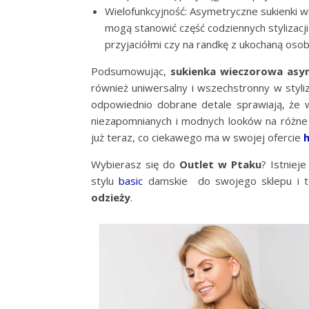
Wielofunkcyjność: Asymetryczne sukienki wi
mogą stanowić część codziennych stylizacji
przyjaciółmi czy na randkę z ukochaną oso
Podsumowując,
sukienka wieczorowa asy
również uniwersalny i wszechstronny w styliz
odpowiednio dobrane detale sprawiają, że 
niezapomnianych i modnych looków na różne 
już teraz, co ciekawego ma w swojej ofercie
Wybierasz się do
Outlet w Ptaku
? Istniej
stylu
basic
damskie do swojego sklepu i t
odzieży
.