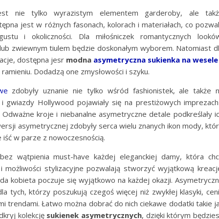
st nie tylko wyrazistym elementem garderoby, ale tak
tępna jest w różnych fasonach, kolorach i materiałach, co pozwa
stu i okoliczności. Dla miłośniczek romantycznych lookó
 lub zwiewnym tiulem będzie doskonałym wyborem. Natomiast d
zacje, dostępna jesr
modna
asymetryczna sukienka na wesele
 ramieniu. Dodadzą one zmysłowości i szyku.
owe
zdobyły uznanie nie tylko wśród fashionistek, ale także 
 i gwiazdy Hollywood pojawiały się na prestiżowych imprezach
. Odważne kroje i niebanalne asymetryczne detale podkreślały i
 wersji asymetrycznej zdobyły serca wielu znanych ikon mody, któ
 iść w parze z nowoczesnością.
ez wątpienia must-have każdej eleganckiej damy, która ch
r i możliwości stylizacyjne pozwalają stworzyć wyjątkową kreacj
ażda kobieta poczuje się wyjątkowo na każdej okazji. Asymetrycz
la tych, którzy poszukują czegoś więcej niż zwykłej klasyki, cen
ymi trendami. Łatwo można dobrać do nich ciekawe dodatki takie j
dkryj kolekcję
sukienek asymetrycznych
, dzięki którym będzie