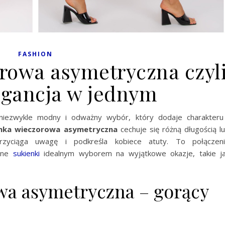
FASHION
rowa asymetryczna czyl
legancja w jednym
niezwykle modny i odważny wybór, który dodaje charakteru
enka wieczorowa asymetryczna
cechuje się różną długością l
rzyciąga uwagę i podkreśla kobiece atuty. To połączen
czne
sukienki
idealnym wyborem na wyjątkowe okazje, takie j
wa asymetryczna – gorący