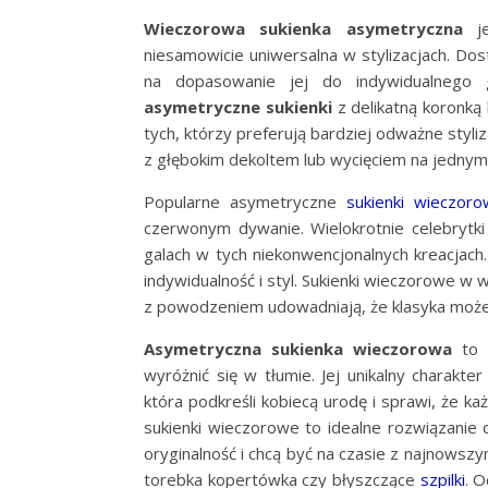
Wieczorowa sukienka asymetryczna
je
niesamowicie uniwersalna w stylizacjach. Dos
na dopasowanie jej do indywidualnego gu
asymetryczne sukienki
z delikatną koronką
tych, którzy preferują bardziej odważne styli
z głębokim dekoltem lub wycięciem na jednym
Popularne asymetryczne
sukienki wieczor
czerwonym dywanie. Wielokrotnie celebrytki
galach w tych niekonwencjonalnych kreacjach
indywidualność i styl. Sukienki wieczorowe w
z powodzeniem udowadniają, że klasyka może
Asymetryczna sukienka wieczorowa
to b
wyróżnić się w tłumie. Jej unikalny charakte
która podkreśli kobiecą urodę i sprawi, że k
sukienki wieczorowe to idealne rozwiązanie d
oryginalność i chcą być na czasie z najnowsz
torebka kopertówka czy błyszczące
szpilki
. O