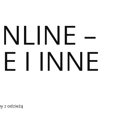
ONLINE –
E I INNE
y z odzieżą