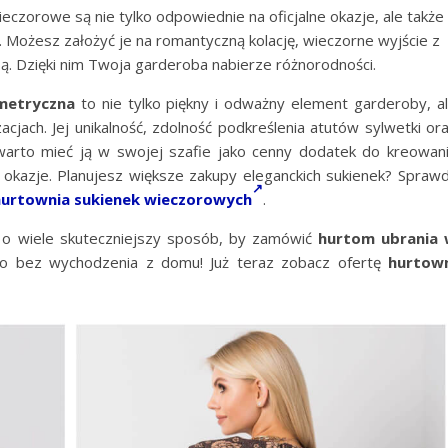
eczorowe są nie tylko odpowiednie na oficjalne okazje, ale także
. Możesz założyć je na romantyczną kolację, wieczorne wyjście z
bą. Dzięki nim Twoja garderoba nabierze różnorodności.
metryczna
to nie tylko piękny i odważny element garderoby, a
acjach. Jej unikalność, zdolność podkreślenia atutów sylwetki or
warto mieć ją w swojej szafie jako cenny dodatek do kreowan
okazje. Planujesz większe zakupy eleganckich sukienek? Spraw
hurtownia sukienek wieczorowych
.
e o wiele skuteczniejszy sposób, by zamówić
hurtom
ubrania
o bez wychodzenia z domu! Już teraz zobacz ofertę
hurtow