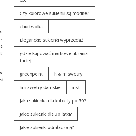
Czy kolorowe sukienki są modne?
ehurtwolka
le
az
Eleganckie sukienki wyprzedaż
ia
dź
gdzie kupować markowe ubrania
taniej
 w
greenpoint
h & m swetry
ni
hm swetry damskie
inst
Jaka sukienka dla kobiety po 50?
Jakie sukienki dla 30 latki?
Jakie sukienki odmładzają?