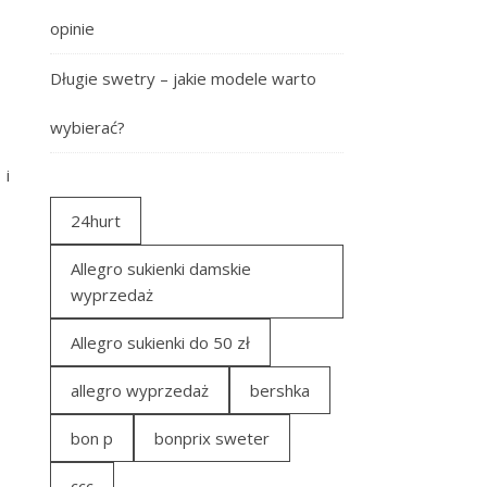
opinie
Długie swetry – jakie modele warto
wybierać?
 i
24hurt
Allegro sukienki damskie
wyprzedaż
Allegro sukienki do 50 zł
allegro wyprzedaż
bershka
bon p
bonprix sweter
ccc