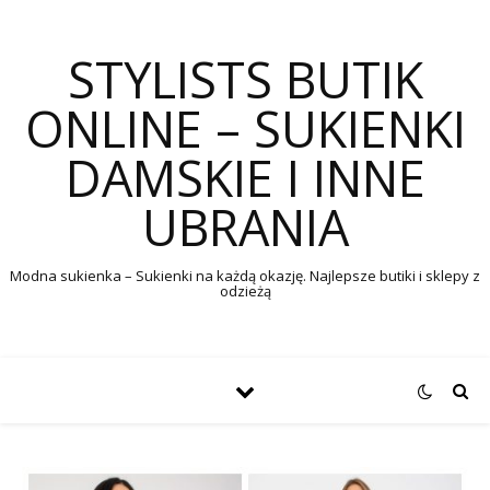
STYLISTS BUTIK
ONLINE – SUKIENKI
DAMSKIE I INNE
UBRANIA
Modna sukienka – Sukienki na każdą okazję. Najlepsze butiki i sklepy z
odzieżą