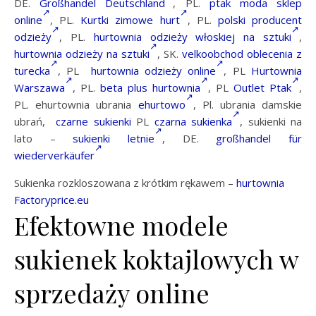
DE.
Großhandel Deutschland
, PL.
ptak moda sklep
online
, PL.
Kurtki zimowe hurt
, PL.
polski producent
odzieży
, PL.
hurtownia odzieży włoskiej na sztuki
,
hurtownia odzieży na sztuki
, SK.
velkoobchod oblecenia z
turecka
, PL
hurtownia odzieży online
, PL
Hurtownia
Warszawa
, PL.
beta plus hurtownia
, PL
Outlet Ptak
,
PL. ehurtownia ubrania
ehurtowo
, Pl. ubrania damskie
ubrań,
czarne sukienki
PL
czarna sukienka
,
sukienki na
lato –
sukienki letnie
,
DE.
großhandel für
wiederverkäufer
Sukienka rozkloszowana z krótkim rękawem –
hurtownia
Factoryprice.eu
Efektowne modele
sukienek koktajlowych w
sprzedaży online