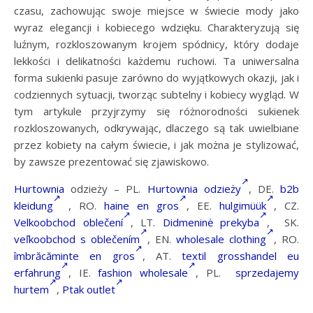
czasu, zachowując swoje miejsce w świecie mody jako
wyraz elegancji i kobiecego wdzięku. Charakteryzują się
luźnym, rozkloszowanym krojem spódnicy, który dodaje
lekkości i delikatności każdemu ruchowi. Ta uniwersalna
forma sukienki pasuje zarówno do wyjątkowych okazji, jak i
codziennych sytuacji, tworząc subtelny i kobiecy wygląd. W
tym artykule przyjrzymy się różnorodności sukienek
rozkloszowanych, odkrywając, dlaczego są tak uwielbiane
przez kobiety na całym świecie, i jak można je stylizować,
by zawsze prezentować się zjawiskowo.
Hurtownia
odzieży – PL.
Hurtownia odzieży
, DE.
b2b
kleidung
, RO.
haine en gros
, EE.
hulgimüük
, CZ.
Velkoobchod oblečení
, LT.
Didmeninė prekyba
, SK.
veľkoobchod s oblečením
, EN.
wholesale clothing
, RO.
îmbrăcăminte en gros
, AT.
textil grosshandel eu
erfahrung
, IE.
fashion wholesale
, PL.
sprzedajemy
hurtem
,
Ptak outlet