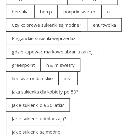
bershka
bon p
bonprix sweter
ccc
Czy kolorowe sukienki są modne?
ehurtwolka
Eleganckie sukienki wyprzedaż
gdzie kupować markowe ubrania taniej
greenpoint
h & m swetry
hm swetry damskie
inst
Jaka sukienka dla kobiety po 50?
Jakie sukienki dla 30 latki?
Jakie sukienki odmładzają?
jakie sukienki są modne