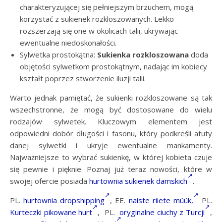
charakteryzującej się pełniejszym brzuchem, mogą
korzystać z sukienek rozkloszowanych. Lekko
rozszerzają się one w okolicach talii, ukrywając
ewentualne niedoskonałości.
Sylwetka prostokątna:
Sukienka rozkloszowana
doda
objętości sylwetkom prostokątnym, nadając im kobiecy
kształt poprzez stworzenie iluzji talii.
Warto jednak pamiętać, że sukienki rozkloszowane są tak
wszechstronne, że mogą być dostosowane do wielu
rodzajów sylwetek. Kluczowym elementem jest
odpowiedni dobór długości i fasonu, który podkreśli atuty
danej sylwetki i ukryje ewentualne mankamenty.
Najważniejsze to wybrać sukienkę, w której kobieta czuje
się pewnie i pięknie. Poznaj już teraz nowości, które w
swojej ofercie posiada
hurtownia sukienek damskich
.
PL.
hurtownia dropshipping
, EE.
naiste riiete müük,
PL.
Kurteczki pikowane hurt
, PL.
oryginalne ciuchy z Turcji
,