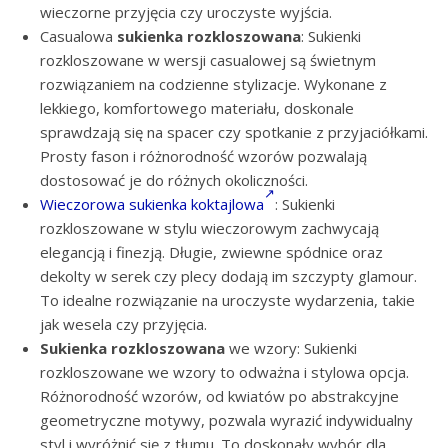
wieczorne przyjęcia czy uroczyste wyjścia.
Casualowa
sukienka rozkloszowana
: Sukienki
rozkloszowane w wersji casualowej są świetnym
rozwiązaniem na codzienne stylizacje. Wykonane z
lekkiego, komfortowego materiału, doskonale
sprawdzają się na spacer czy spotkanie z przyjaciółkami.
Prosty fason i różnorodność wzorów pozwalają
dostosować je do różnych okoliczności.
Wieczorowa sukienka koktajlowa
: Sukienki
rozkloszowane w stylu wieczorowym zachwycają
elegancją i finezją. Długie, zwiewne spódnice oraz
dekolty w serek czy plecy dodają im szczypty glamour.
To idealne rozwiązanie na uroczyste wydarzenia, takie
jak wesela czy przyjęcia.
Sukienka rozkloszowana
we wzory: Sukienki
rozkloszowane we wzory to odważna i stylowa opcja.
Różnorodność wzorów, od kwiatów po abstrakcyjne
geometryczne motywy, pozwala wyrazić indywidualny
styl i wyróżnić się z tłumu. To doskonały wybór dla