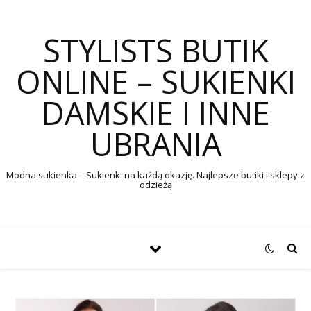
STYLISTS BUTIK
ONLINE – SUKIENKI
DAMSKIE I INNE
UBRANIA
Modna sukienka – Sukienki na każdą okazję. Najlepsze butiki i sklepy z
odzieżą