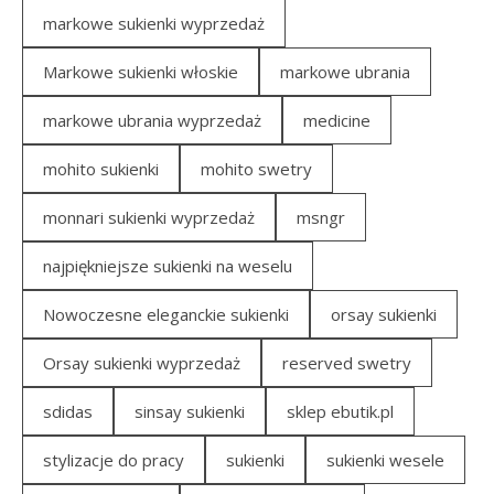
markowe sukienki wyprzedaż
Markowe sukienki włoskie
markowe ubrania
markowe ubrania wyprzedaż
medicine
mohito sukienki
mohito swetry
monnari sukienki wyprzedaż
msngr
najpiękniejsze sukienki na weselu
Nowoczesne eleganckie sukienki
orsay sukienki
Orsay sukienki wyprzedaż
reserved swetry
sdidas
sinsay sukienki
sklep ebutik.pl
stylizacje do pracy
sukienki
sukienki wesele