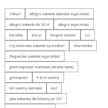
24hurt
Allegro sukienki damskie wyprzedaż
Allegro sukienki do 50 zł
allegro wyprzedaż
bershka
bon p
bonprix sweter
ccc
Czy kolorowe sukienki są modne?
ehurtwolka
Eleganckie sukienki wyprzedaż
gdzie kupować markowe ubrania taniej
greenpoint
h & m swetry
hm swetry damskie
inst
Jaka sukienka dla kobiety po 50?