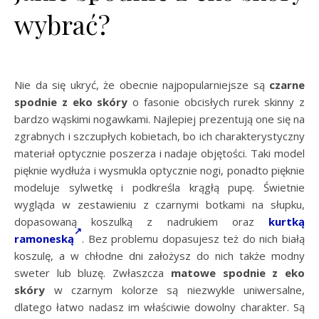
wybrać?
Nie da się ukryć, że obecnie najpopularniejsze są
czarne
spodnie z eko skóry
o fasonie obcisłych rurek skinny z
bardzo wąskimi nogawkami. Najlepiej prezentują one się na
zgrabnych i szczupłych kobietach, bo ich charakterystyczny
materiał optycznie poszerza i nadaje objętości. Taki model
pięknie wydłuża i wysmukla optycznie nogi, ponadto pięknie
modeluje sylwetkę i podkreśla krągłą pupę. Świetnie
wygląda w zestawieniu z czarnymi botkami na słupku,
dopasowaną koszulką z nadrukiem oraz
kurtką
ramoneską
. Bez problemu dopasujesz też do nich białą
koszulę, a w chłodne dni założysz do nich także modny
sweter lub bluzę. Zwłaszcza
matowe spodnie z eko
skóry
w czarnym kolorze są niezwykle uniwersalne,
dlatego łatwo nadasz im właściwie dowolny charakter. Są