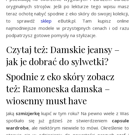
oryginalnych strojów. Jeśli po lekturze tego wpisu masz
teraz ochotę nabyć spodnie z eko skóry do swojej kolekcji,
to sprawdź
sklep
eButik.pl. Tam kupisz online
najmodniejsze modele w przystępnych cenach i od razu
podpatrzysz gotowe pomysły na stylizacje.
Czytaj też: Damskie jeansy –
jak je dobrać do sylwetki?
Spodnie z eko skóry zobacz
też: Ramoneska damska –
wiosenny must have
Jaką
szmizjerkę
kupić w tym roku? Na pewno wiele z Was
spotkało się już gdzieś ze stwierdzeniem
capsule
wardrobe
, ale niektórym niewiele to mówi. Określenie to
stosuje się w odniesieniu do zawartości naszych szaf i