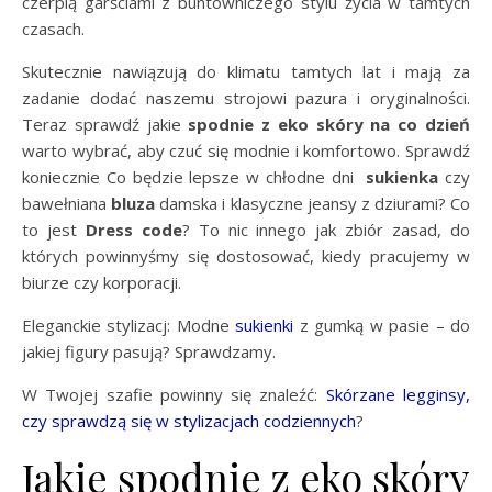
czerpią garściami z buntowniczego stylu życia w tamtych
czasach.
Skutecznie nawiązują do klimatu tamtych lat i mają za
zadanie dodać naszemu strojowi pazura i oryginalności.
Teraz sprawdź jakie
spodnie z eko skóry na co dzień
warto wybrać, aby czuć się modnie i komfortowo. Sprawdź
koniecznie Co będzie lepsze w chłodne dni
sukienka
czy
bawełniana
bluza
damska i klasyczne jeansy z dziurami? Co
to jest
Dress code
? To nic innego jak zbiór zasad, do
których powinnyśmy się dostosować, kiedy pracujemy w
biurze czy korporacji.
Eleganckie stylizacj: Modne
sukienki
z gumką w pasie – do
jakiej figury pasują? Sprawdzamy.
W Twojej szafie powinny się znaleźć:
Skórzane legginsy,
czy sprawdzą się w stylizacjach codziennych
?
Jakie spodnie z eko skóry