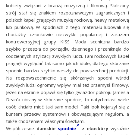
kobiety związani z branżą muzyczną i filmową. Skórzany
strój stał się znakiem rozpoznawczym zagranicznych i
polskich kapel grających muzykę rockową, heavy metalową
lub punkową. W spodniach z tego materiału lubowali się
chociażby członkowie niezwykle popularnej i zarazem
kontrowersyjnej grupy KISS. Moda sceniczna bardzo
szybko przeszła do porządku dziennego i przeniknęła do
codziennych stylizacji zwykłych ludzi. Fani rockowych kapel
pragnęli wyglądać tak samo jak ich idole, dlatego skórzane
spodnie bardzo szybko weszły do powszechnej produkcji.
Na rozpowszechnienie się skórzanych spodni wśród
zwykłych ludzi ogromny wpływ miał też przemysł filmowy.
Jeżeli na ekranie pojawił się tylko gwiazdor pokroju James’a
Dean’a ubrany w skórzane spodnie, to natychmiast wiele
osób chciało mieć taki sam model. Taki look kojarzył się z
buntem przeciw systemowi i obowiązującym regułom, a
także chodzeniem własnymi ścieżkami.
Współczesne
damskie
spodnie
z ekoskóry
wyraźnie