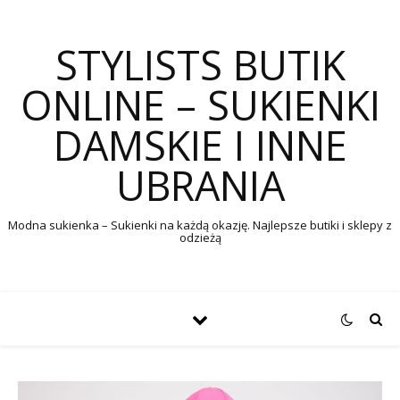
STYLISTS BUTIK
ONLINE – SUKIENKI
DAMSKIE I INNE
UBRANIA
Modna sukienka – Sukienki na każdą okazję. Najlepsze butiki i sklepy z
odzieżą