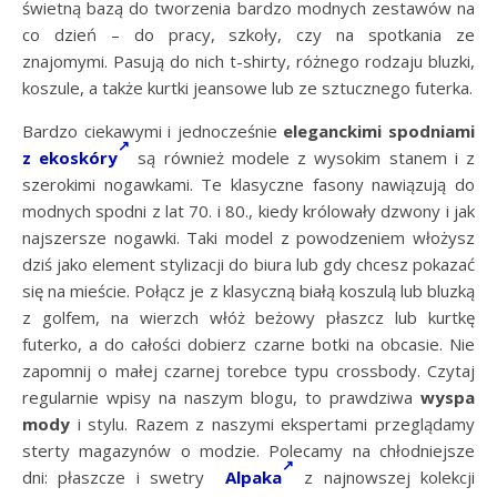
świetną bazą do tworzenia bardzo modnych zestawów na
co dzień – do pracy, szkoły, czy na spotkania ze
znajomymi. Pasują do nich t-shirty, różnego rodzaju bluzki,
koszule, a także kurtki jeansowe lub ze sztucznego futerka.
Bardzo ciekawymi i jednocześnie
eleganckimi spodniami
z ekoskóry
są również modele z wysokim stanem i z
szerokimi nogawkami. Te klasyczne fasony nawiązują do
modnych spodni z lat 70. i 80., kiedy królowały dzwony i jak
najszersze nogawki. Taki model z powodzeniem włożysz
dziś jako element stylizacji do biura lub gdy chcesz pokazać
się na mieście. Połącz je z klasyczną białą koszulą lub bluzką
z golfem, na wierzch włóż beżowy płaszcz lub kurtkę
futerko, a do całości dobierz czarne botki na obcasie. Nie
zapomnij o małej czarnej torebce typu crossbody. Czytaj
regularnie wpisy na naszym blogu, to prawdziwa
wyspa
mody
i stylu. Razem z naszymi ekspertami przeglądamy
sterty magazynów o modzie. Polecamy na chłodniejsze
dni: płaszcze i swetry
Alpaka
z najnowszej kolekcji