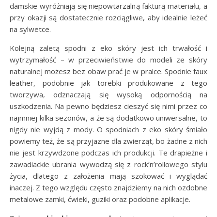
damskie wyróżniają się niepowtarzalną fakturą materiału, a
przy okazji są dostatecznie rozciągliwe, aby idealnie leżeć
na sylwetce.
Kolejną zaletą spodni z eko skóry jest ich trwałość i
wytrzymałość – w przeciwieństwie do modeli ze skóry
naturalnej możesz bez obaw prać je w pralce. Spodnie faux
leather, podobnie jak torebki produkowane z tego
tworzywa, odznaczają się wysoką odpornością na
uszkodzenia. Na pewno będziesz cieszyć się nimi przez co
najmniej kilka sezonów, a że są dodatkowo uniwersalne, to
nigdy nie wyjdą z mody. O spodniach z eko skóry śmiało
powiemy też, że są przyjazne dla zwierząt, bo żadne z nich
nie jest krzywdzone podczas ich produkcji. Te drapieżne i
zawadiackie ubrania wywodzą się z rock’n’rollowego stylu
życia, dlatego z założenia mają szokować i wyglądać
inaczej. Z tego względu często znajdziemy na nich ozdobne
metalowe zamki, ćwieki, guziki oraz podobne aplikacje.