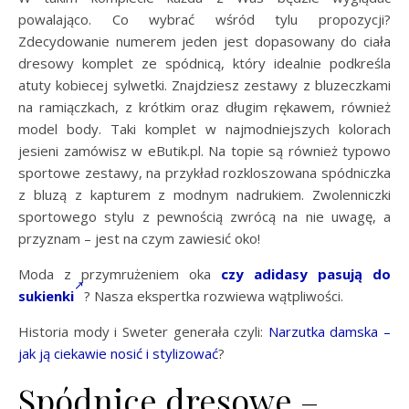
powalająco. Co wybrać wśród tylu propozycji?
Zdecydowanie numerem jeden jest dopasowany do ciała
dresowy komplet ze spódnicą, który idealnie podkreśla
atuty kobiecej sylwetki. Znajdziesz zestawy z bluzeczkami
na ramiączkach, z krótkim oraz długim rękawem, również
model body. Taki komplet w najmodniejszych kolorach
jesieni zamówisz w eButik.pl. Na topie są również typowo
sportowe zestawy, na przykład rozkloszowana spódniczka
z bluzą z kapturem z modnym nadrukiem. Zwolenniczki
sportowego stylu z pewnością zwrócą na nie uwagę, a
przyznam – jest na czym zawiesić oko!
Moda z przymrużeniem oka
czy adidasy pasują do
sukienki
? Nasza ekspertka rozwiewa wątpliwości.
Historia mody i Sweter generała czyli:
Narzutka damska –
jak ją ciekawie nosić i stylizować
?
Spódnice dresowe –