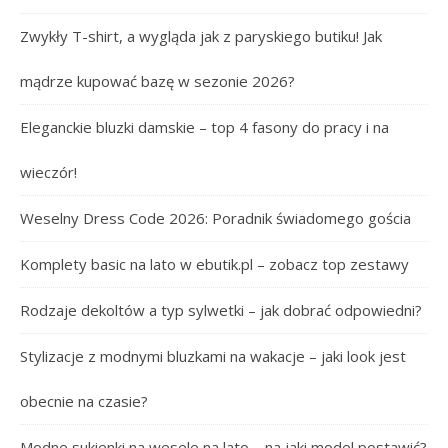
Zwykły T-shirt, a wygląda jak z paryskiego butiku! Jak
mądrze kupować bazę w sezonie 2026?
Eleganckie bluzki damskie – top 4 fasony do pracy i na
wieczór!
Weselny Dress Code 2026: Poradnik świadomego gościa
Komplety basic na lato w ebutik.pl – zobacz top zestawy
Rodzaje dekoltów a typ sylwetki – jak dobrać odpowiedni?
Stylizacje z modnymi bluzkami na wakacje – jaki look jest
obecnie na czasie?
Modne sukienki na wesele na lato – na jaki model postawić?