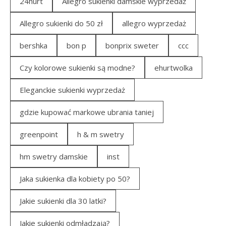
24hurt
Allegro sukienki damskie wyprzedaż
Allegro sukienki do 50 zł
allegro wyprzedaż
bershka
bon p
bonprix sweter
ccc
Czy kolorowe sukienki są modne?
ehurtwolka
Eleganckie sukienki wyprzedaż
gdzie kupować markowe ubrania taniej
greenpoint
h & m swetry
hm swetry damskie
inst
Jaka sukienka dla kobiety po 50?
Jakie sukienki dla 30 latki?
Jakie sukienki odmładzają?