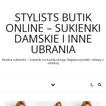
STYLISTS BUTIK
ONLINE – SUKIENKI
DAMSKIE I INNE
UBRANIA
Modna sukienka – Sukienki na każdą okazję. Najlepsze butiki i sklepy z
odzieżą