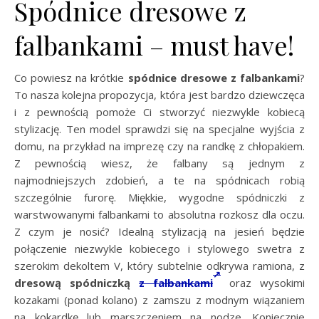
Spódnice dresowe z
falbankami – must have!
Co powiesz na krótkie
spódnice dresowe z falbankami
?
To nasza kolejna propozycja, która jest bardzo dziewczęca
i z pewnością pomoże Ci stworzyć niezwykle kobiecą
stylizację. Ten model sprawdzi się na specjalne wyjścia z
domu, na przykład na imprezę czy na randkę z chłopakiem.
Z pewnością wiesz, że falbany są jednym z
najmodniejszych zdobień, a te na spódnicach robią
szczególnie furorę. Miękkie, wygodne spódniczki z
warstwowanymi falbankami to absolutna rozkosz dla oczu.
Z czym je nosić? Idealną stylizacją na jesień będzie
połączenie niezwykle kobiecego i stylowego swetra z
szerokim dekoltem V, który subtelnie odkrywa ramiona, z
dresową spódniczką
z falbankami
oraz wysokimi
kozakami (ponad kolano) z zamszu z modnym wiązaniem
na kokardkę lub marszczeniem na nodze. Koniecznie