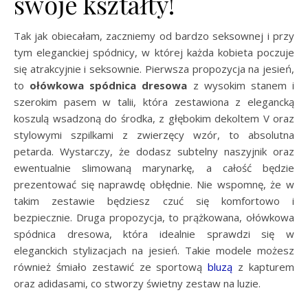
swoje kształty!
Tak jak obiecałam, zaczniemy od bardzo seksownej i przy
tym eleganckiej spódnicy, w której każda kobieta poczuje
się atrakcyjnie i seksownie. Pierwsza propozycja na jesień,
to
ołówkowa spódnica dresowa
z wysokim stanem i
szerokim pasem w talii, która zestawiona z elegancką
koszulą wsadzoną do środka, z głębokim dekoltem V oraz
stylowymi szpilkami z zwierzęcy wzór, to absolutna
petarda. Wystarczy, że dodasz subtelny naszyjnik oraz
ewentualnie slimowaną marynarkę, a całość będzie
prezentować się naprawdę obłędnie. Nie wspomnę, że w
takim zestawie będziesz czuć się komfortowo i
bezpiecznie. Druga propozycja, to prążkowana, ołówkowa
spódnica dresowa, która idealnie sprawdzi się w
eleganckich stylizacjach na jesień. Takie modele możesz
również śmiało zestawić ze sportową
bluzą
z kapturem
oraz adidasami, co stworzy świetny zestaw na luzie.