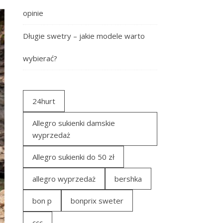
opinie
Długie swetry – jakie modele warto
wybierać?
24hurt
Allegro sukienki damskie
wyprzedaż
Allegro sukienki do 50 zł
allegro wyprzedaż
bershka
bon p
bonprix sweter
ccc