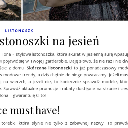
LISTONOSZKI
stonoszki na jesień
i ona – stylowa listonoszka, która akurat w jesienną aurę wpasu
i pojawić się w Twojej garderobie. Daję słowo, że nie raz i nie d
ście z domu.
Skórzane listonoszki
to już ponadczasowy mod
 w modowe trendy, a dziś chętnie do niego powracamy. Jeżeli ma
 na wierzch, a jeżeli nie, to koniecznie sprawdź modele, któ
e. Sprawdź aktualne promocje i rabaty dostępne na stronie i cie
ona – gwarantuję Ci to!
ce must have!
 torebki, która słynie nie tylko z zabawnej nazwy. To prawd