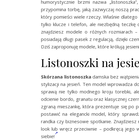
humorystycznie brzmi nazwa „listonoszka”
przypomina torbę, jaką zazwyczaj noszą pra
który pomieści wiele rzeczy. Właśnie dlatego
tylko klucze i telefon, ale niezbędną teczk
znajdziesz modele o różnych rozmiarach – 
posiadają długi pasek z regulacją, dzięki cz
Dziś zaproponuję modele, które królują jesien
Listonoszki na jesi
Skórzana listonoszka
damska bez wątpienia
stylizacji na jesień. Ten model wprowadza do
sprawą nie tylko modnego kroju torebki, ale
odcienie bordo, granatu oraz klasycznej cze
zgraną mieszankę, która prezentuje się po p
postawić na elegancki model, który sprawdz
randka czy biznesowe spotkanie. Znajdziesz r
look lub wręcz przeciwnie – podkręcą jego 
siebie!