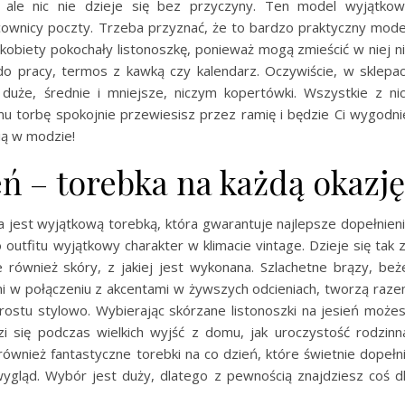
, ale nic nie dzieje się bez przyczyny. Ten model wyjątko
cownicy poczty. Trzeba przyznać, że to bardzo praktyczny mode
 kobiety pokochały listonoszkę, ponieważ mogą zmieścić w niej n
ę do pracy, termos z kawką czy kalendarz. Oczywiście, w sklepa
duże, średnie i mniejsze, niczym kopertówki. Wszystkie z ni
emu torbę spokojnie przewiesisz przez ramię i będzie Ci wygodni
ią w modzie!
eń – torebka na każdą okazję
 jest wyjątkową torebką, która gwarantuje najlepsze dopełnien
 outfitu wyjątkowy charakter w klimacie vintage. Dzieje się tak 
 również skóry, z jakiej jest wykonana. Szlachetne brązy, beż
rni w połączeniu z akcentami w żywszych odcieniach, tworzą raz
rostu stylowo. Wybierając skórzane listonoszki na jesień może
i się podczas wielkich wyjść z domu, jak uroczystość rodzinn
ównież fantastyczne torebki na co dzień, które świetnie dopełn
wygląd. Wybór jest duży, dlatego z pewnością znajdziesz coś d