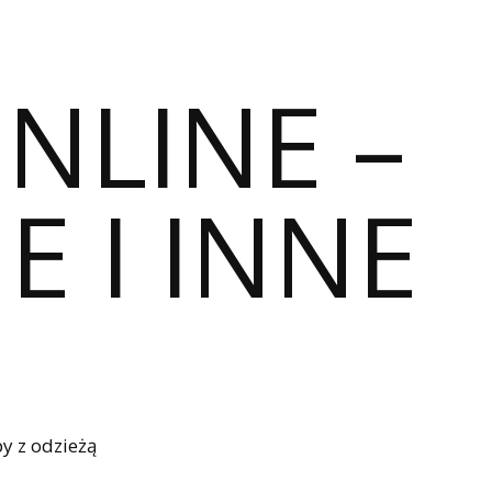
ONLINE –
E I INNE
y z odzieżą