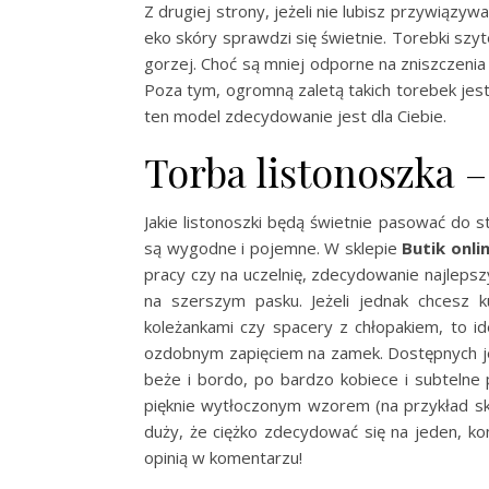
Z drugiej strony, jeżeli nie lubisz przywiązywa
eko skóry sprawdzi się świetnie. Torebki szyt
gorzej. Choć są mniej odporne na zniszczenia 
Poza tym, ogromną zaletą takich torebek jest 
ten model zdecydowanie jest dla Ciebie.
Torba listonoszka 
Jakie listonoszki będą świetnie pasować do s
są wygodne i pojemne. W sklepie
Butik onli
pracy czy na uczelnię, zdecydowanie najlep
na szerszym pasku. Jeżeli jednak chcesz 
koleżankami czy spacery z chłopakiem, to id
ozdobnym zapięciem na zamek. Dostępnych je
beże i bordo, po bardzo kobiece i subtelne
pięknie wytłoczonym wzorem (na przykład sk
duży, że ciężko zdecydować się na jeden, kon
opinią w komentarzu!