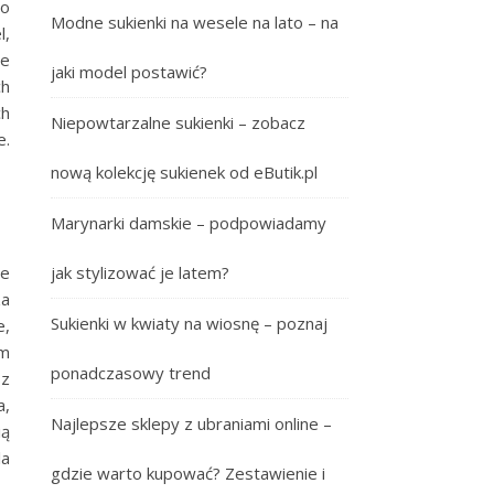
wo
Modne sukienki na wesele na lato – na
l,
ie
jaki model postawić?
ch
ch
Niepowtarzalne sukienki – zobacz
e.
nową kolekcję sukienek od eButik.pl
Marynarki damskie – podpowiadamy
ie
jak stylizować je latem?
za
Sukienki w kwiaty na wiosnę – poznaj
e,
em
ponadczasowy trend
sz
a,
Najlepsze sklepy z ubraniami online –
ią
la
gdzie warto kupować? Zestawienie i