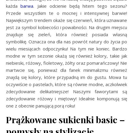
każda
barwa
. Jakie odcienie będą hitem tego sezonu?
Przede wszystkim te o mocnej i intensywnej barwie!
Największym trendem okaże się czerwień, która uznawane
jest za symbol kobiecości i powabności. Na drugim miejscu
znajduje się zieleń, która również posiada własną
symbolikę. Oznacza ona dla nas powrót natury do życia po
wielu miesiącach odpoczynku! Na tym nie koniec. Bardzo
modne w tym sezonie okażą się również kolory, takie jak
niebieski, różowy, fioletowy, żółty oraz pomarańczowy! Nie
martwcie się, ponieważ dla fanek minimalizmu również
znajdą się kolory, które przypadną im do gustu. Mowa tu
oczywiście o pastelach, które są równie modne, aczkolwiek
zdecydowanie delikatniejsze! Naszymi faworytami są
zdecydowanie różowy i miętowy! Idealnie komponują się
one z obecnie panującą porą roku!
Prążkowane sukienki basic –
pomysły na stylizacje