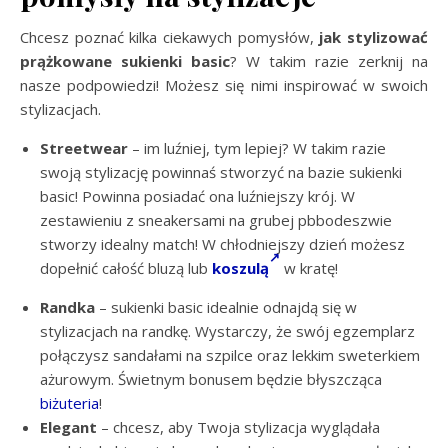
Chcesz poznać kilka ciekawych pomysłów,
jak stylizować
prążkowane sukienki basic
? W takim razie zerknij na
nasze podpowiedzi! Możesz się nimi inspirować w swoich
stylizacjach.
Streetwear
– im luźniej, tym lepiej? W takim razie
swoją stylizację powinnaś stworzyć na bazie sukienki
basic! Powinna posiadać ona luźniejszy krój. W
zestawieniu z sneakersami na grubej pbbodeszwie
stworzy idealny match! W chłodniejszy dzień możesz
dopełnić całość bluzą lub
koszulą
w kratę!
Randka
– sukienki basic idealnie odnajdą się w
stylizacjach na randkę. Wystarczy, że swój egzemplarz
połączysz sandałami na szpilce oraz lekkim sweterkiem
ażurowym. Świetnym bonusem będzie błyszcząca
biżuteria
!
Elegant
– chcesz, aby Twoja stylizacja wyglądała