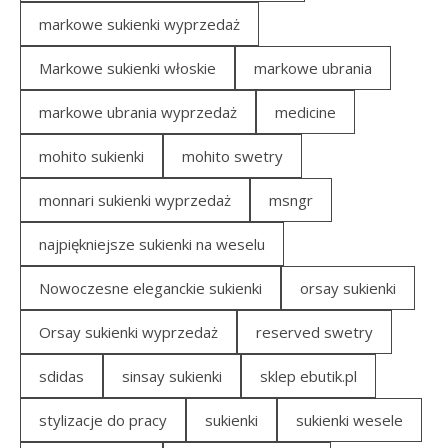
markowe sukienki wyprzedaż
Markowe sukienki włoskie
markowe ubrania
markowe ubrania wyprzedaż
medicine
mohito sukienki
mohito swetry
monnari sukienki wyprzedaż
msngr
najpiękniejsze sukienki na weselu
Nowoczesne eleganckie sukienki
orsay sukienki
Orsay sukienki wyprzedaż
reserved swetry
sdidas
sinsay sukienki
sklep ebutik.pl
stylizacje do pracy
sukienki
sukienki wesele