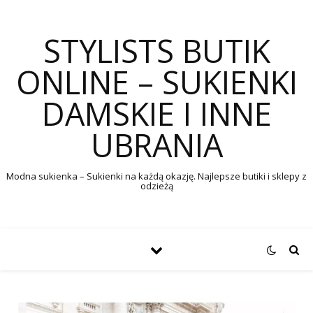
STYLISTS BUTIK
ONLINE – SUKIENKI
DAMSKIE I INNE
UBRANIA
Modna sukienka – Sukienki na każdą okazję. Najlepsze butiki i sklepy z
odzieżą