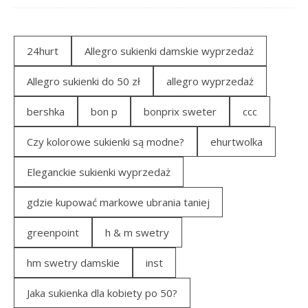
24hurt
Allegro sukienki damskie wyprzedaż
Allegro sukienki do 50 zł
allegro wyprzedaż
bershka
bon p
bonprix sweter
ccc
Czy kolorowe sukienki są modne?
ehurtwolka
Eleganckie sukienki wyprzedaż
gdzie kupować markowe ubrania taniej
greenpoint
h & m swetry
hm swetry damskie
inst
Jaka sukienka dla kobiety po 50?