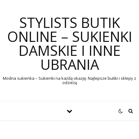
STYLISTS BUTIK
ONLINE – SUKIENKI
DAMSKIE I INNE
UBRANIA
Modna sukienka – Sukienki na każdą okazję. Najlepsze butiki i sklepy z
odzieżą