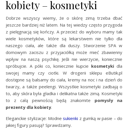
kobiety – kosmetyki
Dobrze wszyscy wiemy, że o skórę zimą trzeba dbać
jeszcze bardziej niż latem. Na tej wiedzy często przygoda
z pielęgnacją się kończy. A przecież do wyboru mamy tak
wiele kosmetyków, które są lekarstwem nie tylko dla
naszego ciała, ale także dla duszy. Stworzenie SPA w
domowym zaciszu z przyjaciółką może mieć zbawienny
wpływ na naszą psychikę. Jeśli nie wierzycie, koniecznie
spróbujcie. A póki co, koniecznie kupcie
kosmetyki
dla
swojej mamy czy ciotki. W drogerii sklepu eButik.pl
dostępne są balsamy do ciała, kremy na noc i na dzień do
twarzy, a także peelengi. Wszystkie kosmetyki zadbają o
to, aby skóra była gładka i delikatna także zimą. Kosmetyki
to z całą pewnością będą znakomite
pomysły na
prezenty dla kobiety
.
Eleganckie stylizacje: Modne
sukienki
z gumką w pasie – do
jakiej figury pasują? Sprawdzamy.