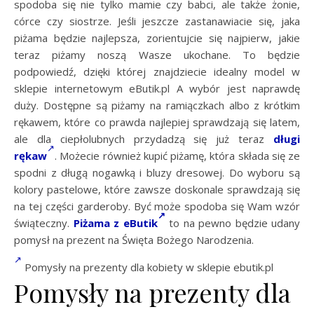
spodoba się nie tylko mamie czy babci, ale także żonie,
córce czy siostrze. Jeśli jeszcze zastanawiacie się, jaka
piżama będzie najlepsza, zorientujcie się najpierw, jakie
teraz piżamy noszą Wasze ukochane. To będzie
podpowiedź, dzięki której znajdziecie idealny model w
sklepie internetowym eButik.pl A wybór jest naprawdę
duży. Dostępne są piżamy na ramiączkach albo z krótkim
rękawem, które co prawda najlepiej sprawdzają się latem,
ale dla ciepłolubnych przydadzą się już teraz
długi
rękaw
. Możecie również kupić piżamę, która składa się ze
spodni z długą nogawką i bluzy dresowej. Do wyboru są
kolory pastelowe, które zawsze doskonale sprawdzają się
na tej części garderoby. Być może spodoba się Wam wzór
świąteczny.
Piżama z eButik
to na pewno będzie udany
pomysł na prezent na Święta Bożego Narodzenia.
Pomysły na prezenty dla kobiety w sklepie ebutik.pl
Pomysły na prezenty dla