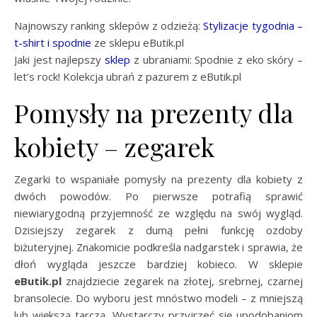
Najnowszy ranking sklepów z odzieżą:
Stylizacje tygodnia –
t-shirt i spodnie
ze sklepu eButik.pl
Jaki jest najlepszy
sklep
z ubraniami: Spodnie z eko skóry –
let’s rock! Kolekcja ubrań z pazurem z eButik.pl
Pomysły na prezenty dla
kobiety – zegarek
Zegarki to wspaniałe pomysły na prezenty dla kobiety z
dwóch powodów. Po pierwsze potrafią sprawić
niewiarygodną przyjemność ze względu na swój wygląd.
Dzisiejszy zegarek z dumą pełni funkcję ozdoby
biżuteryjnej. Znakomicie podkreśla nadgarstek i sprawia, że
dłoń wygląda jeszcze bardziej kobieco. W sklepie
eButik.pl
znajdziecie zegarek na złotej, srebrnej, czarnej
bransolecie. Do wyboru jest mnóstwo modeli – z mniejszą
lub większą tarczą. Wystarczy przyjrzeć się upodobaniom