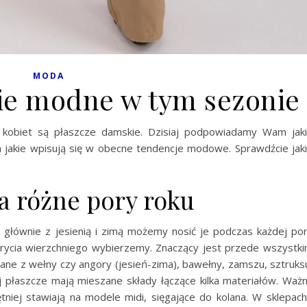
MODA
ie modne w tym sezonie
h kobiet są płaszcze damskie. Dzisiaj podpowiadamy Wam jak
 jakie wpisują się w obecne tendencje modowe. Sprawdźcie jak
a różne pory roku
 głównie z jesienią i zimą możemy nosić je podczas każdej po
okrycia wierzchniego wybierzemy. Znaczący jest przede wszystk
e z wełny czy angory (jesień-zima), bawełny, zamszu, sztruks
ej płaszcze mają mieszane składy łączące kilka materiałów. Waż
tniej stawiają na modele midi, sięgające do kolana. W sklepach