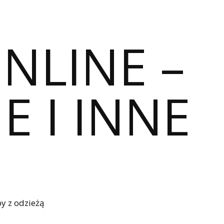
ONLINE –
E I INNE
y z odzieżą