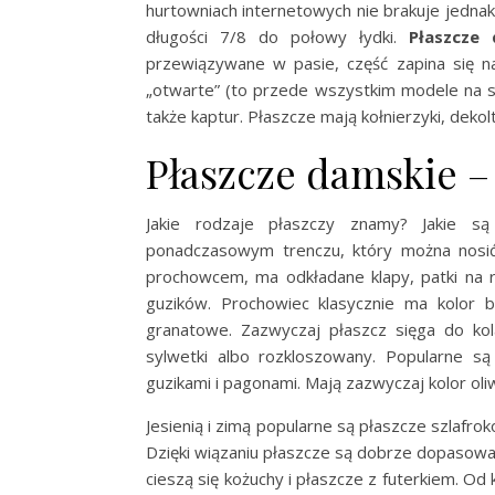
hurtowniach internetowych nie brakuje jednak
długości 7/8 do połowy łydki.
Płaszcze
przewiązywane w pasie, część zapina się na
„otwarte” (to przede wszystkim modele na s
także kaptur. Płaszcze mają kołnierzyki, dekolt
Płaszcze damskie –
Jakie rodzaje płaszczy znamy? Jakie s
ponadczasowym trenczu, który można nosić
prochowcem, ma odkładane klapy, patki na r
guzików. Prochowiec klasycznie ma kolor
granatowe. Zazwyczaj płaszcz sięga do k
sylwetki albo rozkloszowany. Popularne 
guzikami i pagonami. Mają zazwyczaj kolor oli
Jesienią i zimą popularne są płaszcze szlaf
Dzięki wiązaniu płaszcze są dobrze dopasowan
cieszą się kożuchy i płaszcze z futerkiem. O