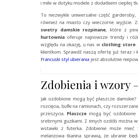
i miłe w dotyku modele z dodatkiem ciepłej tk
To niezwykle uniwersalne część garderoby
również na miasto czy wieczorne wyjście. 
swetry damskie rozpinane
, które z pe
hurtownia
oferuje najnowsze trendy i róż
względu na okazję, u nas w
clothing store
klientkom. Sprawdź naszą ofertę już teraz i
Francuski styl ubierania
jest absolutnie niepow
Zdobienia i wzory 
Jak ozdobione mogą być płaszcze damskie? K
rozcięcia, bufki na ramionach, czy rozszerza
przeszycia.
Płaszcze
mogą być ozdobione me
srebrnymi guzikami. Z innych ozdób można wy
wstawki z futerka. Zdobienie może mieć t
melanżowa tkanina sprawią, że ubranie będz