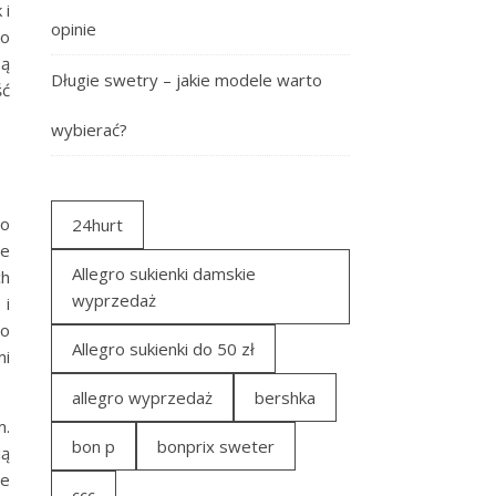
 i
opinie
ko
są
Długie swetry – jakie modele warto
ść
wybierać?
 o
24hurt
że
Allegro sukienki damskie
ch
wyprzedaż
 i
do
Allegro sukienki do 50 zł
mi
allegro wyprzedaż
bershka
m.
bon p
bonprix sweter
ią
ie
ccc