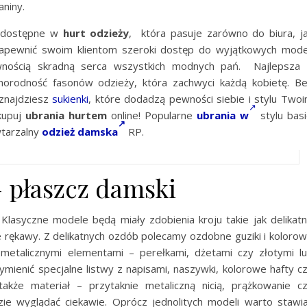
aniny.
, dostępne w
hurt odzieży
, która pasuje zarówno do biura, j
Zapewnić swoim klientom szeroki dostęp do wyjątkowych mode
wnością skradną serca wszystkich modnych pań. Najlepsz
norodność fasonów odzieży, która zachwyci każdą kobietę. B
znajdziesz
sukienki
, które dodadzą pewności siebie i stylu Two
 kupuj
ubrania hurtem
online! Popularne
ubrania w
stylu basi
tarzalny
odzież damska
RP.
– płaszcz damski
lasyczne modele będą miały zdobienia kroju takie jak delikat
ne rękawy. Z delikatnych ozdób polecamy ozdobne guziki i koloro
talicznymi elementami – perełkami, dżetami czy złotymi l
mienić specjalne listwy z napisami, naszywki, kolorowe hafty c
akże materiał – przytaknie metaliczną nicią, prążkowanie c
ie wyglądać ciekawie. Oprócz jednolitych modeli warto stawi