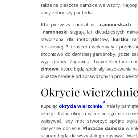
także na płaszcze damskie we wzory. Najpopul
pasy zebry czy panterka.
Kto pierwszy chodził w
ramoneskach
i 
ramoneski
sięgają lat dwudziestych mini
Stworzona dla motocyklistów,
kurtka
ram
metalowej. Z czasem ewoluowały i przeistoc
stopniowo do damskiej garderoby, gdzie za
wyprzedaży. Zapewnij Twoim klientom mod
zimowe
, które będą spełniały oczekiwania 
dłuższe modele od sprawdzonych producentów
Okrycie wierzchnie:
Kupując
okrycia wierzchnie
należy pamiętać
okazje. Kolor okrycia wierzchniego nie moż
wpisywać, aby móc stworzyć spójne styliz
klasyczne odcienie.
Płaszcze damskie
w kol
szarym będą do wszystkiego pasować. Warto 