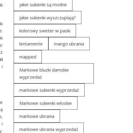
jakie sukienki są modne
ak
Jakie sukienki wyszczuplają?
ki
e.
kolorowy sweter w paski
ki
lentamente
mango ubrania
ąc
z
mapped
ki
 i
Markowe bluzki damskie
wyprzedaż
markowe sukienki wyprzedaż
ne
Markowe sukienki włoskie
ią
markowe ubrania
e,
 i
markowe ubrania wyprzedaż
y.