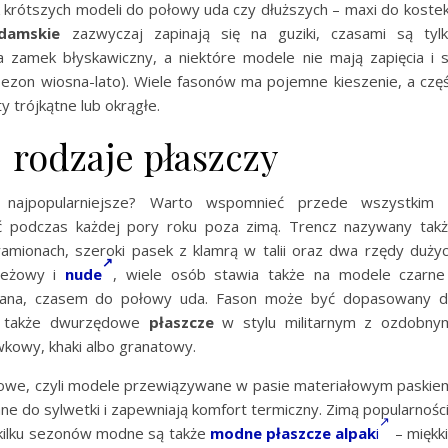
 krótszych modeli do połowy uda czy dłuższych – maxi do kostek
 damskie
zazwyczaj zapinają się na guziki, czasami są tyl
 zamek błyskawiczny, a niektóre modele nie mają zapięcia i 
ezon wiosna-lato). Wiele fasonów ma pojemne kieszenie, a czę
y trójkątne lub okrągłe.
 rodzaje płaszczy
ą najpopularniejsze? Warto wspomnieć przede wszystkim
 podczas każdej pory roku poza zimą. Trencz nazywany tak
amionach, szeroki pasek z klamrą w talii oraz dwa rzędy duży
 beżowy i
nude
, wiele osób stawia także na modele czarne
olana, czasem do połowy uda. Fason może być dopasowany 
są także dwurzędowe
płaszcze
w stylu militarnym z ozdobny
wkowy, khaki albo granatowy.
rokowe, czyli modele przewiązywane w pasie materiałowym paskie
e do sylwetki i zapewniają komfort termiczny. Zimą popularnośc
d kilku sezonów modne są także
modne płaszcze alpak
i
– miękk