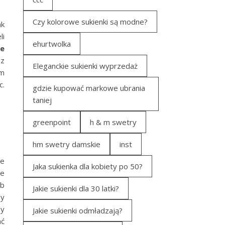
Czy kolorowe sukienki są modne?
ak
li
ehurtwolka
a
e
ez
Eleganckie sukienki wyprzedaż
im
c.
gdzie kupować markowe ubrania
taniej
greenpoint
h & m swetry
hm swetry damskie
inst
ne
Jaka sukienka dla kobiety po 50?
we
ub
Jakie sukienki dla 30 latki?
zy
zy
Jakie sukienki odmładzają?
ać