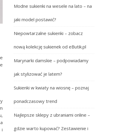
Modne sukienki na wesele na lato – na
jaki model postawić?
Niepowtarzalne sukienki – zobacz
nową kolekcję sukienek od eButik.pl
ie
Marynarki damskie – podpowiadamy
ie
jak stylizować je latem?
Sukienki w kwiaty na wiosnę – poznaj
ry
ponadczasowy trend
im
Najlepsze sklepy z ubraniami online –
u,
na
gdzie warto kupować? Zestawienie i
 i