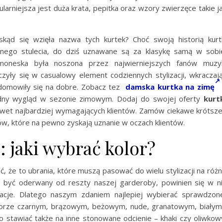
arniejsza jest duża krata, pepitka oraz wzory zwierzęce takie j
skąd się wzięła nazwa tych kurtek? Choć swoją historią kurt
onego stulecia, do dziś uznawane są za klasykę samą w sobi
oneska była noszona przez najwierniejszych fanów muzy
zyły się w casualowy element codziennych stylizacji, wkraczaj
domowiły się na dobre. Zobacz tez
damska kurtka na zimę
ny wygląd w sezonie zimowym. Dodaj do swojej oferty
kurt
nawet najbardziej wymagających klientów. Zamów ciekawe krótsze
, które na pewno zyskają uznanie w oczach klientów.
 jaki wybrać kolor?
, że to ubrania, które muszą pasować do wielu stylizacji na róż
e być oderwany od reszty naszej garderoby, powinien się w n
acje. Dlatego naszym zdaniem najlepiej wybierać sprawdzon
orze czarnym, brązowym, beżowym, nude, granatowym, białym
stawiać także na inne stonowane odcienie – khaki czy oliwkow