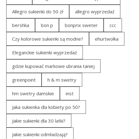
Allegro sukienki do 50 zł
allegro wyprzedaż
bershka
bon p
bonprix sweter
ccc
Czy kolorowe sukienki są modne?
ehurtwolka
Eleganckie sukienki wyprzedaż
gdzie kupować markowe ubrania taniej
greenpoint
h & m swetry
hm swetry damskie
inst
Jaka sukienka dla kobiety po 50?
Jakie sukienki dla 30 latki?
Jakie sukienki odmładzają?