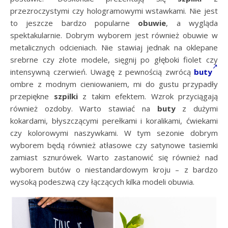
przezroczystymi czy hologramowymi wstawkami. Nie jest
to jeszcze bardzo popularne
obuwie
, a wygląda
spektakularnie. Dobrym wyborem jest również obuwie w
metalicznych odcieniach. Nie stawiaj jednak na oklepane
srebrne czy złote modele, sięgnij po głęboki fiolet czy
intensywną czerwień. Uwagę z pewnością zwrócą
buty
ombre z modnym cieniowaniem, mi do gustu przypadły
przepiękne
szpilki
z takim efektem. Wzrok przyciągają
również ozdoby. Warto stawiać na
buty
z dużymi
kokardami, błyszczącymi perełkami i koralikami, ćwiekami
czy kolorowymi naszywkami. W tym sezonie dobrym
wyborem będą również atłasowe czy satynowe tasiemki
zamiast sznurówek. Warto zastanowić się również nad
wyborem butów o niestandardowym kroju – z bardzo
wysoką podeszwą czy łączących kilka modeli obuwia.