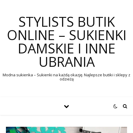
STYLISTS BUTIK
ONLINE – SUKIENKI
DAMSKIE I INNE
UBRANIA
Modna sukienka – Sukienki na każdą okazję. Najlepsze butiki i sklepy z
odzieżą