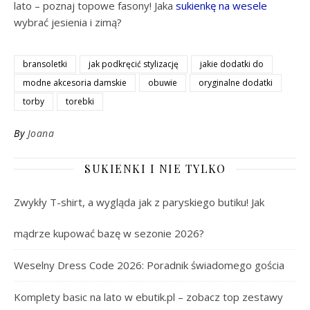
lato – poznaj topowe fasony! Jaka
sukienkę na wesele
wybrać jesienia i zimą?
bransoletki
jak podkręcić stylizację
jakie dodatki do
modne akcesoria damskie
obuwie
oryginalne dodatki
torby
torebki
By
Joana
SUKIENKI I NIE TYLKO
Zwykły T-shirt, a wygląda jak z paryskiego butiku! Jak
mądrze kupować bazę w sezonie 2026?
Weselny Dress Code 2026: Poradnik świadomego gościa
Komplety basic na lato w ebutik.pl – zobacz top zestawy