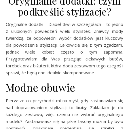
Oryginalne dodatki: czym
podkreślić stylizacje?
Oryginalne dodatki – Diabeł tkwi w szczegółach – to jedno
z ulubionych powiedzeń wielu stylistek. Znawcy mody
twierdzą, że odpowiedni wybór dodatków jest kluczowy
dla powodzenia stylizacji. Całkowicie się z tym zgadzam,
jednak wiele kobiet często o tym zapomina.
Przygotowałam dla Was przegląd ciekawych butów,
torebek oraz biżuterii, która doda zestawom tego czegoś i
sprawi, że będą one idealnie skomponowane.
Modne obuwie
Pierwsze co przychodzi mi na myśl, gdy zastanawiam się
nad dopracowaniem stylizacji to
buty
. Zakładam je do
każdego zestawu, więc czemu nie wybrać oryginalnego
modelu? Zastanawiasz się na jakie fasony można by było
postawić? Doskonale prezentują się
szpilki
z