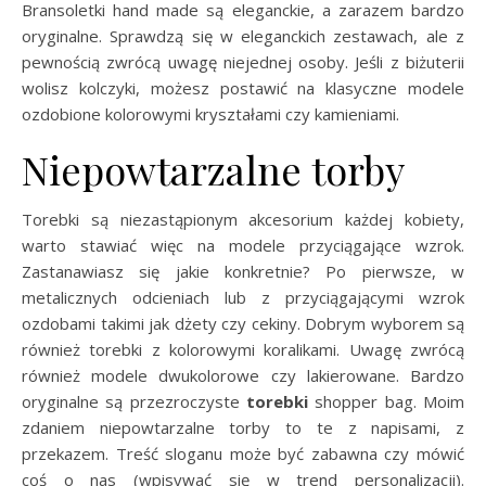
Bransoletki hand made są eleganckie, a zarazem bardzo
oryginalne. Sprawdzą się w eleganckich zestawach, ale z
pewnością zwrócą uwagę niejednej osoby. Jeśli z biżuterii
wolisz kolczyki, możesz postawić na klasyczne modele
ozdobione kolorowymi kryształami czy kamieniami.
Niepowtarzalne torby
Torebki są niezastąpionym akcesorium każdej kobiety,
warto stawiać więc na modele przyciągające wzrok.
Zastanawiasz się jakie konkretnie? Po pierwsze, w
metalicznych odcieniach lub z przyciągającymi wzrok
ozdobami takimi jak dżety czy cekiny. Dobrym wyborem są
również torebki z kolorowymi koralikami. Uwagę zwrócą
również modele dwukolorowe czy lakierowane. Bardzo
oryginalne są przezroczyste
torebki
shopper bag. Moim
zdaniem niepowtarzalne torby to te z napisami, z
przekazem. Treść sloganu może być zabawna czy mówić
coś o nas (wpisywać się w trend personalizacji).