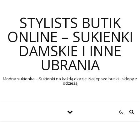
STYLISTS BUTIK
ONLINE – SUKIENKI
DAMSKIE I INNE
UBRANIA
Modna sukienka – Sukienki na każdą okazję. Najlepsze butiki i sklepy z
odzieżą