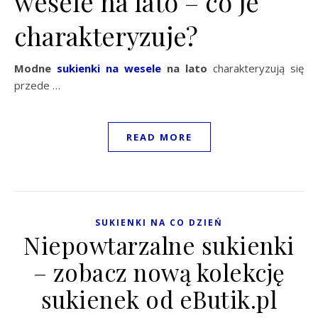
wesele na lato – co je
charakteryzuje?
Modne
sukienki na wesele
na lato
charakteryzują się
przede …
READ MORE
SUKIENKI NA CO DZIEŃ
Niepowtarzalne sukienki
– zobacz nową kolekcję
sukienek od eButik.pl