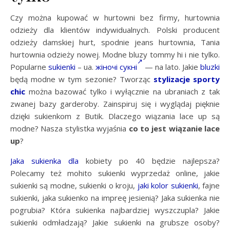
Czy można kupować w hurtowni bez firmy, hurtownia
odzieży dla klientów indywidualnych. Polski producent
odzieży damskiej hurt, spodnie jeans hurtownia, Tania
hurtownia odzieży nowej. Modne bluzy tommy hi i nie tylko.
Popularne
sukienki
– ua.
жіночі сукні
— na lato. Jakie
bluzki
będą modne w tym sezonie? Tworząc
stylizacje sporty
chic
można bazować tylko i wyłącznie na ubraniach z tak
zwanej bazy garderoby. Zainspiruj się i wyglądaj pięknie
dzięki sukienkom z Butik. Dlaczego wiązania lace up są
modne? Nasza stylistka wyjaśnia
co to jest wiązanie lace
up
?
Jaka sukienka dla
kobiety po 40 będzie najlepsza?
Polecamy też mohito sukienki wyprzedaż online, jakie
sukienki są modne, sukienki o kroju,
jaki kolor sukienki
, fajne
sukienki, jaka sukienko na impreę jesienią? Jaka sukienka nie
pogrubia? Która sukienka najbardziej wyszczupla? Jakie
sukienki odmładzają? Jakie sukienki na grubsze osoby?