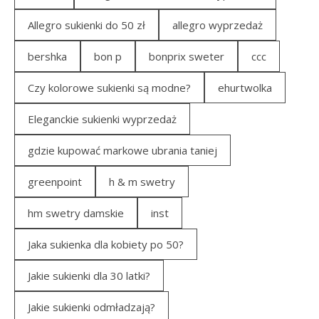
Allegro sukienki do 50 zł
allegro wyprzedaż
bershka
bon p
bonprix sweter
ccc
Czy kolorowe sukienki są modne?
ehurtwolka
Eleganckie sukienki wyprzedaż
gdzie kupować markowe ubrania taniej
greenpoint
h & m swetry
hm swetry damskie
inst
Jaka sukienka dla kobiety po 50?
Jakie sukienki dla 30 latki?
Jakie sukienki odmładzają?