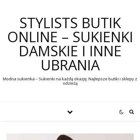
STYLISTS BUTIK
ONLINE – SUKIENKI
DAMSKIE I INNE
UBRANIA
Modna sukienka – Sukienki na każdą okazję. Najlepsze butiki i sklepy z
odzieżą