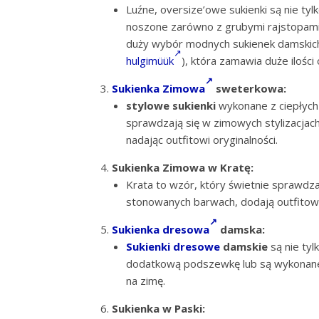
Luźne, oversize’owe sukienki są nie t
noszone zarówno z grubymi rajstopami, 
duży wybór modnych sukienek damskic
hulgimüük
), która zamawia duże ilośc
Sukienka Zimowa
sweterkowa:
stylowe sukienki
wykonane z ciepłych 
sprawdzają się w zimowych stylizacja
nadając outfitowi oryginalności.
Sukienka Zimowa w Kratę:
Krata to wzór, który świetnie sprawdza
stonowanych barwach, dodają outfitowi 
Sukienka dresowa
damska:
Sukienki dresowe
damskie
są nie ty
dodatkową podszewkę lub są wykonane 
na zimę.
Sukienka w Paski: