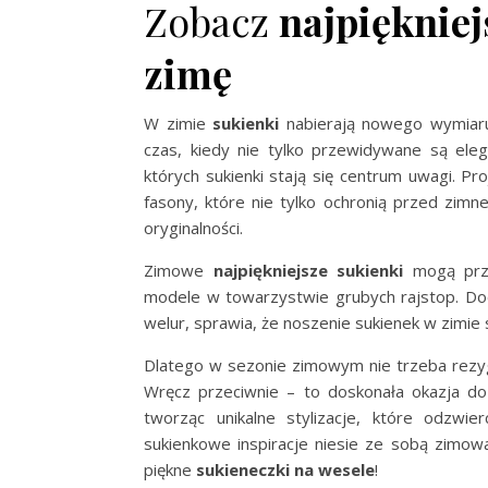
Zobacz
najpiękniej
zimę
W zimie
sukienki
nabierają nowego wymiaru
czas, kiedy nie tylko przewidywane są eleg
których sukienki stają się centrum uwagi. Pr
fasony, które nie tylko ochronią przed zim
oryginalności.
Zimowe
najpiękniejsze sukienki
mogą przy
modele w towarzystwie grubych rajstop. Dod
welur, sprawia, że noszenie sukienek w zimie
Dlatego w sezonie zimowym nie trzeba rezygn
Wręcz przeciwnie – to doskonała okazja do
tworząc unikalne stylizacje, które odzwier
sukienkowe inspiracje niesie ze sobą zimow
piękne
sukieneczki na wesele
!