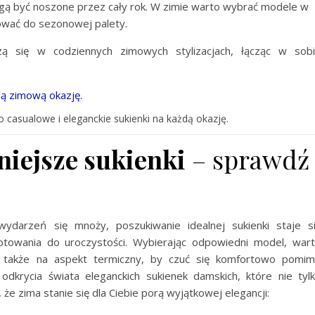
gą być noszone przez cały rok. W zimie warto wybrać modele w
ować do sezonowej palety.
ą się w codziennych zimowych stylizacjach, łącząc w sob
po casualowe i eleganckie sukienki na każdą okazję.
niejsze sukienki
– sprawdź
wydarzeń się mnoży, poszukiwanie idealnej sukienki staje s
owania do uroczystości. Wybierając odpowiedni model, war
z także na aspekt termiczny, by czuć się komfortowo pomi
dkrycia świata eleganckich sukienek damskich, które nie tyl
 że zima stanie się dla Ciebie porą wyjątkowej elegancji: