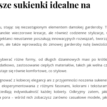
sze sukienki idealne na
, stając się niezastąpionym elementem damskiej garderoby. 
anckie wieczorowe kreacje, ale również codzienne stylizacje,
ojektanci nieustannie poszukują innowacyjnych rozwiązań, tworz
nem, ale także wprowadzą do zimowej garderoby nutę świeżości
bierać różne formy, od długich dzianinowych maxi po krótk
atkowo, zastosowanie ciepłych materiałów, takich jak wełna c
 staje się równie komfortowe, co stylowe.
ować z kobiecej elegancji ani z przyjemności noszenia sukiene
 eksperymentowania z różnymi fasonami, kolorami i teksturam
ciedlają indywidualność każdej kobiety. Odkryjmy zatem, jak
a pora – wśród nich zobaczysz zarówno casualowe modele, jak