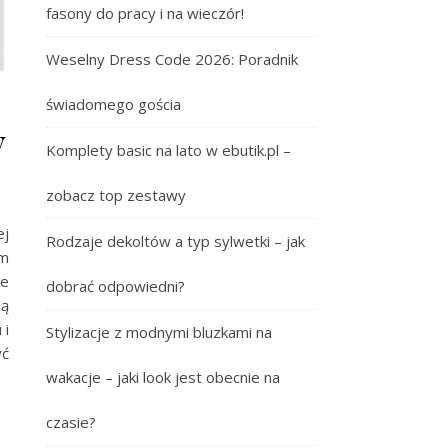
fasony do pracy i na wieczór!
Weselny Dress Code 2026: Poradnik
świadomego gościa
y
Komplety basic na lato w ebutik.pl –
zobacz top zestawy
ej
Rodzaje dekoltów a typ sylwetki – jak
em
ie
dobrać odpowiedni?
ją
 i
Stylizacje z modnymi bluzkami na
yć
wakacje – jaki look jest obecnie na
czasie?