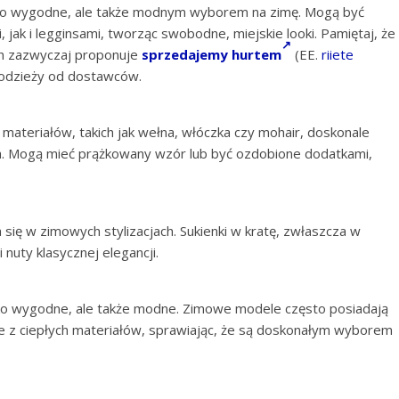
ylko wygodne, ale także modnym wyborem na zimę. Mogą być
jak i legginsami, tworząc swobodne, miejskie looki. Pamiętaj, że
h zazwyczaj proponuje
sprzedajemy hurtem
(EE.
riiete
i odzieży od dostawców.
materiałów, takich jak wełna, włóczka czy mohair, doskonale
ch. Mogą mieć prążkowany wzór lub być ozdobione dodatkami,
 się w zimowych stylizacjach. Sukienki w kratę, zwłaszcza w
nuty klasycznej elegancji.
lko wygodne, ale także modne. Zimowe modele często posiadają
z ciepłych materiałów, sprawiając, że są doskonałym wyborem