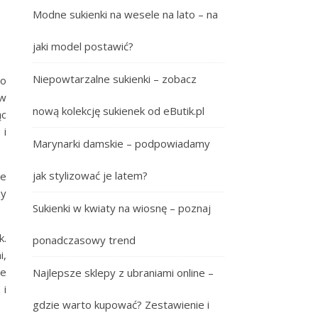
Modne sukienki na wesele na lato – na
jaki model postawić?
Niepowtarzalne sukienki – zobacz
To
 w
nową kolekcję sukienek od eButik.pl
ąc
 i
Marynarki damskie – podpowiadamy
jak stylizować je latem?
ie
zy
Sukienki w kwiaty na wiosnę – poznaj
k.
ponadczasowy trend
i,
ie
Najlepsze sklepy z ubraniami online –
 i
gdzie warto kupować? Zestawienie i