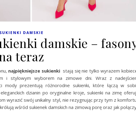
SUKIENKI DAMSKIE
ukienki damskie – fason
na teraz
onu,
najpiękniejsze sukienki
stają się nie tylko wyrazem kobiec
znym i stylowym wyborem na zimowe dni. Wraz z nadejści
nci mody prezentują różnorodne sukienki, które łączą w sob
leganckich dzianin po oryginalne kroje, sukienki na zimę oferu
m wyrazić swój unikalny styl, nie rezygnując przy tym z komfortu
y królują wśród sukienek damskich na zimową porę oraz jak połącz