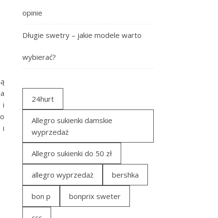
opinie
Długie swetry – jakie modele warto
wybierać?
ią
za
24hurt
 i
 o
Allegro sukienki damskie
 i
wyprzedaż
Allegro sukienki do 50 zł
allegro wyprzedaż
bershka
bon p
bonprix sweter
ccc