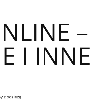
ONLINE –
E I INNE
y z odzieżą