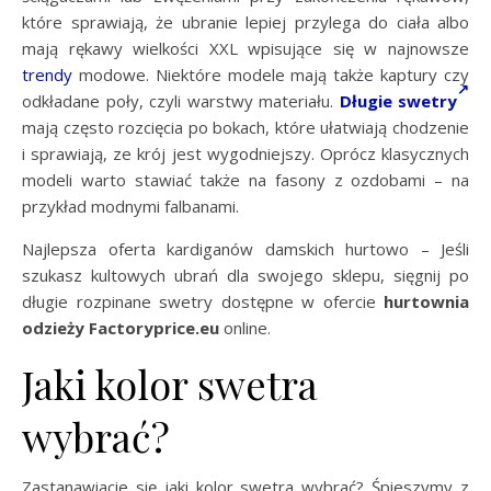
które sprawiają, że ubranie lepiej przylega do ciała albo
mają rękawy wielkości XXL wpisujące się w najnowsze
trendy
modowe. Niektóre modele mają także kaptury czy
odkładane poły, czyli warstwy materiału.
Długie swetry
mają często rozcięcia po bokach, które ułatwiają chodzenie
i sprawiają, ze krój jest wygodniejszy. Oprócz klasycznych
modeli warto stawiać także na fasony z ozdobami – na
przykład modnymi falbanami.
Najlepsza oferta kardiganów damskich hurtowo – Jeśli
szukasz kultowych ubrań dla swojego sklepu, sięgnij po
długie rozpinane swetry dostępne w ofercie
hurtownia
odzieży Factoryprice.eu
online.
Jaki kolor swetra
wybrać?
Zastanawiacie się jaki kolor swetra wybrać? Śpieszymy z