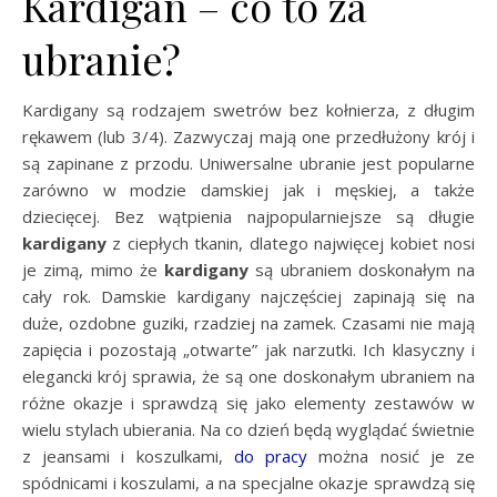
Kardigan – co to za
ubranie?
Kardigany są rodzajem swetrów bez kołnierza, z długim
rękawem (lub 3/4). Zazwyczaj mają one przedłużony krój i
są zapinane z przodu. Uniwersalne ubranie jest popularne
zarówno w modzie damskiej jak i męskiej, a także
dziecięcej. Bez wątpienia najpopularniejsze są długie
kardigany
z ciepłych tkanin, dlatego najwięcej kobiet nosi
je zimą, mimo że
kardigany
są ubraniem doskonałym na
cały rok. Damskie kardigany najczęściej zapinają się na
duże, ozdobne guziki, rzadziej na zamek. Czasami nie mają
zapięcia i pozostają „otwarte” jak narzutki. Ich klasyczny i
elegancki krój sprawia, że są one doskonałym ubraniem na
różne okazje i sprawdzą się jako elementy zestawów w
wielu stylach ubierania. Na co dzień będą wyglądać świetnie
z jeansami i koszulkami,
do pracy
można nosić je ze
spódnicami i koszulami, a na specjalne okazje sprawdzą się