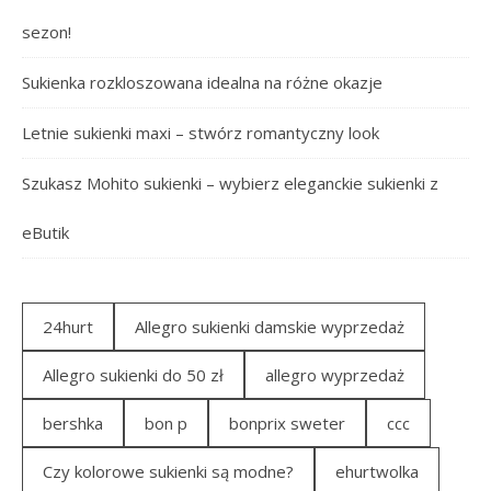
sezon!
Sukienka rozkloszowana idealna na różne okazje
Letnie sukienki maxi – stwórz romantyczny look
Szukasz Mohito sukienki – wybierz eleganckie sukienki z
eButik
24hurt
Allegro sukienki damskie wyprzedaż
Allegro sukienki do 50 zł
allegro wyprzedaż
bershka
bon p
bonprix sweter
ccc
Czy kolorowe sukienki są modne?
ehurtwolka