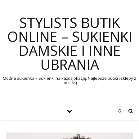
STYLISTS BUTIK
ONLINE – SUKIENKI
DAMSKIE I INNE
UBRANIA
Modna sukienka – Sukienki na każdą okazję. Najlepsze butiki i sklepy z
odzieżą