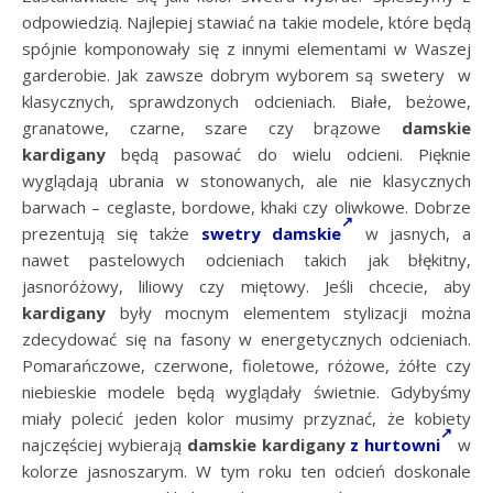
odpowiedzią. Najlepiej stawiać na takie modele, które będą
spójnie komponowały się z innymi elementami w Waszej
garderobie. Jak zawsze dobrym wyborem są swetery w
klasycznych, sprawdzonych odcieniach. Białe, beżowe,
granatowe, czarne, szare czy brązowe
damskie
kardigany
będą pasować do wielu odcieni. Pięknie
wyglądają ubrania w stonowanych, ale nie klasycznych
barwach – ceglaste, bordowe, khaki czy oliwkowe. Dobrze
prezentują się także
swetry damskie
w jasnych, a
nawet pastelowych odcieniach takich jak błękitny,
jasnoróżowy, liliowy czy miętowy. Jeśli chcecie, aby
kardigany
były mocnym elementem stylizacji można
zdecydować się na fasony w energetycznych odcieniach.
Pomarańczowe, czerwone, fioletowe, różowe, żółte czy
niebieskie modele będą wyglądały świetnie. Gdybyśmy
miały polecić jeden kolor musimy przyznać, że kobiety
najczęściej wybierają
damskie kardigany
z hurtowni
w
kolorze jasnoszarym. W tym roku ten odcień doskonale