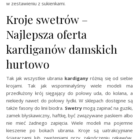
w zestawieniu z sukienkami.
Kroje swetrów –
Najlepsza oferta
kardiganów damskich
hurtowo
Tak jak wszystkie ubrania
kardigany
różnią się od siebie
krojami. Tak jak wspominałyśmy wiele modeli ma
przedłużony krój sięgający do połowy uda, do kolana, a
niekiedy nawet do połowy łydki. W sklepach dostępne są
także fasony do linii biodra.
Swetry
mogą zapinać na guziki,
zamek błyskawiczny, haftkę, być związywane paskiem albo
nie mieć żadnego zapięcia. Wiele modeli ma pojemne
kieszenie po bokach ubrania. Kroje są uatrakcyjniane
ściągaczami lub zwężeniami przy zakończeniu rękawów,