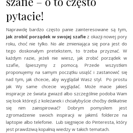
szafie – o to często
pytacie!
Naprawdę bardzo często panie zainteresowane są tym,
jak zrobić porządek w swojej szafie
z okazji nowej pory
roku, choć nie tylko. No ale zmieniająca się pora jest do
tego doskonałym pretekstem, to trzeba przyznać. W
każdym razie, jeżeli nie wiesz, jak zrobić porządek w
szafie, śpieszymy z pomocą. Przede wszystkim
proponujemy na samym początku usiąść i zastanowić się
nad tym, jak chcecie, aby wyglądał Wasz styl. Po prostu
jak Wy same chcecie wyglądać. Może macie jakieś
inspiracje ze świata gwiazd albo szczególnie podoba Wam
się look którejś z koleżanek i chciałybyście choćby delikatnie
się nim zainspirować? Dobrym pomysłem jest
zgromadzenie swoich inspiracji w jakimś folderze na
laptopie albo telefonie. Lub sięgnięcie do Pinteresta, który
jest prawdziwą kopalnią wiedzy w takich tematach.