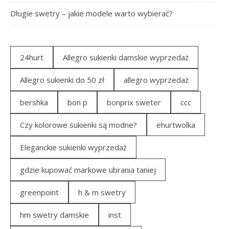
Długie swetry – jakie modele warto wybierać?
24hurt
Allegro sukienki damskie wyprzedaż
Allegro sukienki do 50 zł
allegro wyprzedaż
bershka
bon p
bonprix sweter
ccc
Czy kolorowe sukienki są modne?
ehurtwolka
Eleganckie sukienki wyprzedaż
gdzie kupować markowe ubrania taniej
greenpoint
h & m swetry
hm swetry damskie
inst