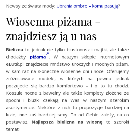
Newsy ze świata mody:
Ubrania ombre – komu pasują
?
Wiosenna piżama –
znajdziesz ją u nas
Bielizna
to jednak nie tylko biustonosz i majtki, ale także
chociażby
piżama
. W naszym sklepie internetowym
eButik.pl znajdziecie mnóstwo uroczych i modnych piżam,
w sam raz na słoneczne wiosenne dni i noce. Oferujemy
zróżnicowane modele, w których na pewno jednak
poczujecie się bardzo komfortowo – i o to tu chodzi.
Koszule nocne z bawełny ale także komplety złożone ze
spodni i bluzki czekają na Was w naszym szerokim
asortymencie. Niektóre z nich to propozycje bardziej na
luzie, inne zaś bardziej sexy. To od Ciebie zależy, na co
postawisz.
Najlepsza bielizna na wiosnę
to szeroki
temat!