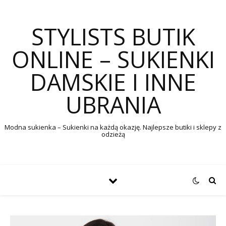
STYLISTS BUTIK
ONLINE – SUKIENKI
DAMSKIE I INNE
UBRANIA
Modna sukienka – Sukienki na każdą okazję. Najlepsze butiki i sklepy z
odzieżą