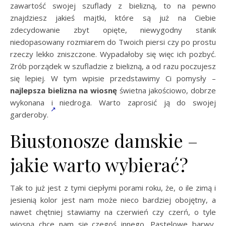
zawartość swojej szuflady z bielizną, to na pewno
znajdziesz jakieś majtki, które są już na Ciebie
zdecydowanie zbyt opięte, niewygodny stanik
niedopasowany rozmiarem do Twoich piersi czy po prostu
rzeczy lekko zniszczone. Wypadałoby się więc ich pozbyć.
Zrób porządek w szufladzie z bielizną, a od razu poczujesz
się lepiej. W tym wpisie przedstawimy Ci pomysły –
najlepsza bielizna na wiosnę
świetna jakościowo, dobrze
wykonana i niedroga. Warto zaprosić ją do swojej
garderoby.
Biustonosze damskie –
jakie warto wybierać?
Tak to już jest z tymi ciepłymi porami roku, że, o ile zimą i
jesienią kolor jest nam może nieco bardziej obojętny, a
nawet chętniej stawiamy na czerwień czy czerń, o tyle
wiosną chce nam się czegoś innego. Pastelowe barwy,