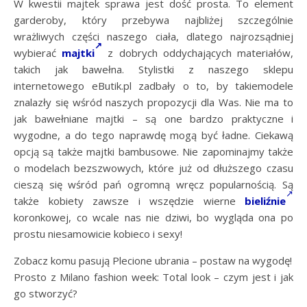
W kwestii majtek sprawa jest dość prosta. To element
garderoby, który przebywa najbliżej szczególnie
wrażliwych części naszego ciała, dlatego najrozsądniej
wybierać
majtki
z dobrych oddychających materiałów,
takich jak bawełna. Stylistki z naszego sklepu
internetowego eButik.pl zadbały o to, by takiemodele
znalazły się wśród naszych propozycji dla Was. Nie ma to
jak bawełniane majtki – są one bardzo praktyczne i
wygodne, a do tego naprawdę mogą być ładne. Ciekawą
opcją są także majtki bambusowe. Nie zapominajmy także
o modelach bezszwowych, które już od dłuższego czasu
cieszą się wśród pań ogromną wręcz popularnością. Są
także kobiety zawsze i wszędzie wierne
bieliźnie
koronkowej, co wcale nas nie dziwi, bo wygląda ona po
prostu niesamowicie kobieco i sexy!
Zobacz komu pasują Plecione ubrania – postaw na wygodę!
Prosto z Milano fashion week: Total look – czym jest i jak
go stworzyć?