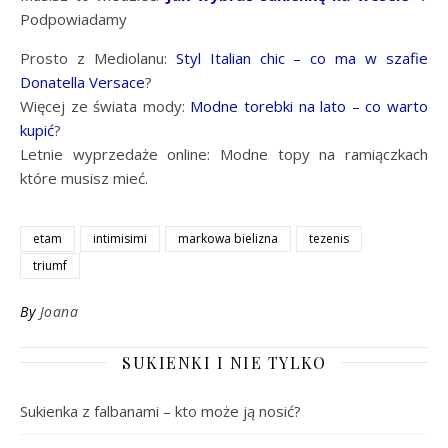
Podpowiadamy
Prosto z Mediolanu:
Styl Italian chic – co ma w szafie
Donatella Versace
?
Więcej ze świata mody:
Modne torebki na lato – co warto
kupić
?
Letnie wyprzedaże online: Modne topy na ramiączkach
które musisz mieć.
etam
intimisimi
markowa bielizna
tezenis
triumf
By
Joana
SUKIENKI I NIE TYLKO
Sukienka z falbanami – kto może ją nosić?