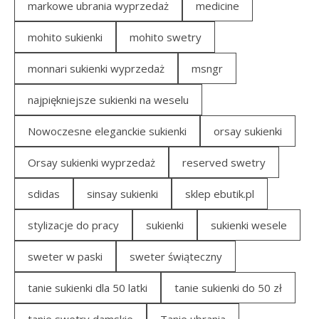
markowe ubrania wyprzedaż
medicine
mohito sukienki
mohito swetry
monnari sukienki wyprzedaż
msngr
najpiękniejsze sukienki na weselu
Nowoczesne eleganckie sukienki
orsay sukienki
Orsay sukienki wyprzedaż
reserved swetry
sdidas
sinsay sukienki
sklep ebutik.pl
stylizacje do pracy
sukienki
sukienki wesele
sweter w paski
sweter świąteczny
tanie sukienki dla 50 latki
tanie sukienki do 50 zł
tanie swetry damskie
Tanie ubrania