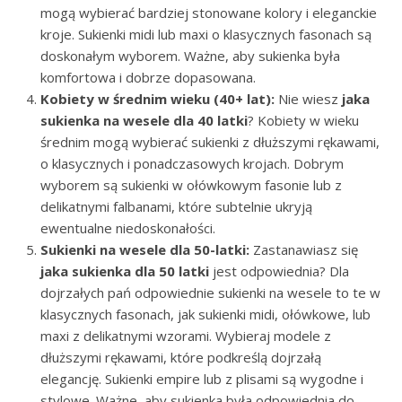
mogą wybierać bardziej stonowane kolory i eleganckie
kroje. Sukienki midi lub maxi o klasycznych fasonach są
doskonałym wyborem. Ważne, aby sukienka była
komfortowa i dobrze dopasowana.
Kobiety w średnim wieku (40+ lat):
Nie wiesz
jaka
sukienka na wesele dla 40 latki
? Kobiety w wieku
średnim mogą wybierać sukienki z dłuższymi rękawami,
o klasycznych i ponadczasowych krojach. Dobrym
wyborem są sukienki w ołówkowym fasonie lub z
delikatnymi falbanami, które subtelnie ukryją
ewentualne niedoskonałości.
Sukienki na wesele dla 50-latki:
Zastanawiasz się
jaka sukienka dla 50 latki
jest odpowiednia? Dla
dojrzałych pań odpowiednie sukienki na wesele to te w
klasycznych fasonach, jak sukienki midi, ołówkowe, lub
maxi z delikatnymi wzorami. Wybieraj modele z
dłuższymi rękawami, które podkreślą dojrzałą
elegancję. Sukienki empire lub z plisami są wygodne i
stylowe. Ważne, aby sukienka była odpowiednia do