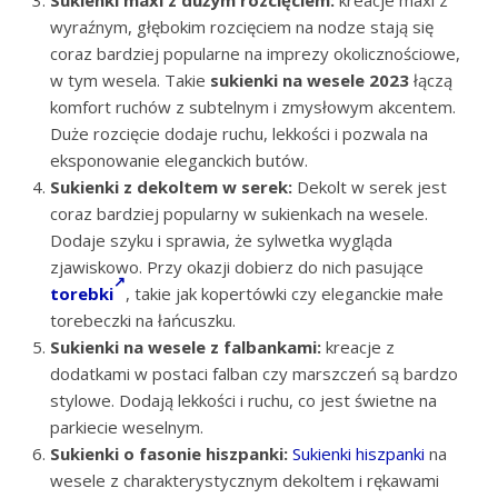
Sukienki maxi z dużym rozcięciem:
kreacje maxi z
wyraźnym, głębokim rozcięciem na nodze stają się
coraz bardziej popularne na imprezy okolicznościowe,
w tym wesela. Takie
sukienki na wesele 2023
łączą
komfort ruchów z subtelnym i zmysłowym akcentem.
Duże rozcięcie dodaje ruchu, lekkości i pozwala na
eksponowanie eleganckich butów.
Sukienki z dekoltem w serek:
Dekolt w serek jest
coraz bardziej popularny w sukienkach na wesele.
Dodaje szyku i sprawia, że sylwetka wygląda
zjawiskowo. Przy okazji dobierz do nich pasujące
torebki
, takie jak kopertówki czy eleganckie małe
torebeczki na łańcuszku.
Sukienki na wesele z falbankami:
kreacje z
dodatkami w postaci falban czy marszczeń są bardzo
stylowe. Dodają lekkości i ruchu, co jest świetne na
parkiecie weselnym.
Sukienki o fasonie hiszpanki:
Sukienki hiszpanki
na
wesele z charakterystycznym dekoltem i rękawami