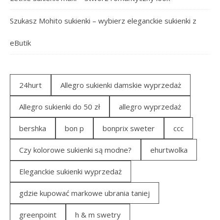
Szukasz Mohito sukienki – wybierz eleganckie sukienki z
eButik
24hurt
Allegro sukienki damskie wyprzedaż
Allegro sukienki do 50 zł
allegro wyprzedaż
bershka
bon p
bonprix sweter
ccc
Czy kolorowe sukienki są modne?
ehurtwolka
Eleganckie sukienki wyprzedaż
gdzie kupować markowe ubrania taniej
greenpoint
h & m swetry