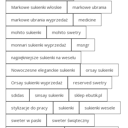
Markowe sukienki włoskie
markowe ubrania
markowe ubrania wyprzedaż
medicine
mohito sukienki
mohito swetry
monnari sukienki wyprzedaż
msngr
najpiękniejsze sukienki na weselu
Nowoczesne eleganckie sukienki
orsay sukienki
Orsay sukienki wyprzedaż
reserved swetry
sdidas
sinsay sukienki
sklep ebutik.pl
stylizacje do pracy
sukienki
sukienki wesele
sweter w paski
sweter świąteczny