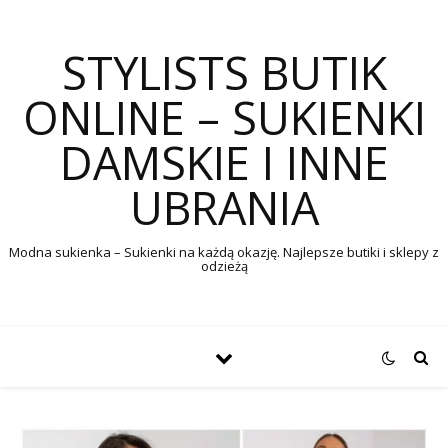
STYLISTS BUTIK
ONLINE – SUKIENKI
DAMSKIE I INNE
UBRANIA
Modna sukienka – Sukienki na każdą okazję. Najlepsze butiki i sklepy z
odzieżą