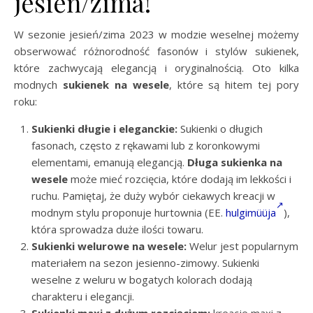
jesień/zima!
W sezonie jesień/zima 2023 w modzie weselnej możemy
obserwować różnorodność fasonów i stylów sukienek,
które zachwycają elegancją i oryginalnością. Oto kilka
modnych
sukienek na wesele
, które są hitem tej pory
roku:
Sukienki długie i eleganckie:
Sukienki o długich
fasonach, często z rękawami lub z koronkowymi
elementami, emanują elegancją.
Długa sukienka na
wesele
może mieć rozcięcia, które dodają im lekkości i
ruchu. Pamiętaj, że duży wybór ciekawych kreacji w
modnym stylu proponuje hurtownia (EE.
hulgimüüja
),
która sprowadza duże ilości towaru.
Sukienki welurowe na wesele:
Welur jest popularnym
materiałem na sezon jesienno-zimowy. Sukienki
weselne z weluru w bogatych kolorach dodają
charakteru i elegancji.