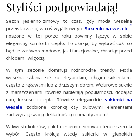
Styliści podpowiadają!
Sezon jesienno-zimowy to czas, gdy moda weselna
przeistacza się w coś wyjątkowego.
Sukienki na wesele
noszone w tej porze roku powinny łączyć w sobie
elegancję, komfort i ciepło. To okazja, by wybrać coś, co
będzie zarówno modowe, jak i funkcjonalne, chroniąc przed
chłodem i wilgocią.
W tym sezonie dominują różnorodne trendy. Moda
weselna skłania się ku eleganckim, długim sukienkom,
często z rękawami lub z dłuższym dołem. Welurowe suknie
z marszczeniami również nabierają popularności, dodając
nutę luksusu i ciepła. Również
eleganckie
sukienki na
wesele
zdobione koronką czy tiulowymi elementami
zachwycają swoją delikatnością i romantyzmem!
W kwestii kolorów, paleta jesienno-zimowa oferuje szeroki
wybór. Często królują wtedy sukienki w głębokich