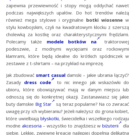
zapewnia przewiewność i stopy mogą oddychać nawet
podczas największych upałów. Do hot trendów należą
również mega stylowe i oryginalne
botki wiosenne
w
stylu kowbojskim, czyli na kwadratowym klocku z szerszą
cholewką za kostkę oraz charakterystycznymi frędzlami.
Polecamy także
modele botków na
traktorowej
podeszwie, z modnymi wycięciami oraz rockowymi
klamrami, które będą idealne do krótkich spódniczek w
zestawie z t-shirtami – na przykład na imprezę.
Jak zbudować
smart casual
damski – jakie ubrania łączyć?
Zasady
dress code
to nic innego jak wskazówki do
ubioru, które obowiązywać mają w danym miejscu lub
odnoszą się do konkretnej okazji. Zastanawiasz się jakie
buty damskie
Big Star
są teraz popularne? Na co zwracać
uwagę przy ich wybieraniu? Jeżeli należysz do grona kobiet,
które uwielbiają
błyskotki
, świecidełka i wszelkiego rodzaju
modne
akcesoria
– wszystko to znajdziesz w
biżuterii
dla
siebie. Lekkie, zwiewne kreacje najlepiej dopełnia delikatna