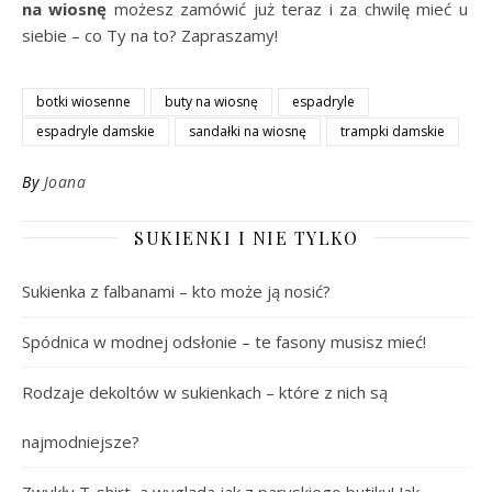
na wiosnę
możesz zamówić już teraz i za chwilę mieć u
siebie – co Ty na to? Zapraszamy!
botki wiosenne
buty na wiosnę
espadryle
espadryle damskie
sandałki na wiosnę
trampki damskie
By
Joana
SUKIENKI I NIE TYLKO
Sukienka z falbanami – kto może ją nosić?
Spódnica w modnej odsłonie – te fasony musisz mieć!
Rodzaje dekoltów w sukienkach – które z nich są
najmodniejsze?
Zwykły T-shirt, a wygląda jak z paryskiego butiku! Jak