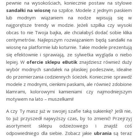
pewnie na wysokościach, koniecznie postaw na stylowe
sandałki na wiosnę
na szpilce. Modele z jednym paskiem
lub modnym wiązaniem na nodze wpisują się w
najgorętsze trendy w modzie. Jeżeli szpilka czy wysoki
obcas to nie Twoja bajka, ale chciałabyś dodać sobie klika
centymetrów. Najlepszym rozwiązaniem będą sandałki na
wiosnę na platformie lub koturnie. Takie modele prezentują
się efektownie i sprawiają, ze sylwetka wygląda o niebo
lepiej. W
ofercie sklepu eButik
znajdziesz również duży
wybór modnych sandałek na płaskiej podeszwie, idealne
do przemierzania codziennych ścieżek. Koniecznie sprawdź
modele z modnymi, cienkimi paskami, ale również zdobione
klamrami, kolorowymi kamieniami czy najmodniejszym
motywem na lato – muszelkami!
A czy Ty masz już w swojej szafie taką sukienkę? Jeśli nie,
to już przyszedł najwyższy czas, by to zmienić! Przejrzyj
asortyment sklepu odzieżowego i znajdź coś
odpowiedniego dla siebie. Zobacz jakie
ubrania
są teraz