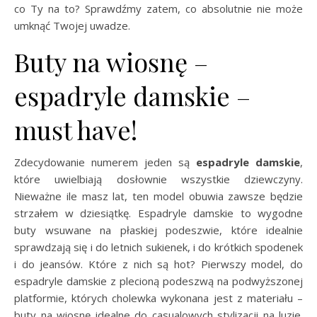
co Ty na to? Sprawdźmy zatem, co absolutnie nie może
umknąć Twojej uwadze.
Buty na wiosnę –
espadryle damskie –
must have!
Zdecydowanie numerem jeden są
espadryle damskie
,
które uwielbiają dosłownie wszystkie dziewczyny.
Nieważne ile masz lat, ten model obuwia zawsze będzie
strzałem w dziesiątkę. Espadryle damskie to wygodne
buty wsuwane na płaskiej podeszwie, które idealnie
sprawdzają się i do letnich sukienek, i do krótkich spodenek
i do jeansów. Które z nich są hot? Pierwszy model, do
espadryle damskie z plecioną podeszwą na podwyższonej
platformie, których cholewka wykonana jest z materiału –
buty na wiosnę idealne do casualowych stylizacji na luzie.