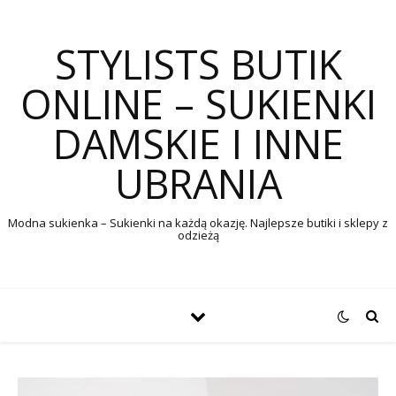
STYLISTS BUTIK
ONLINE – SUKIENKI
DAMSKIE I INNE
UBRANIA
Modna sukienka – Sukienki na każdą okazję. Najlepsze butiki i sklepy z
odzieżą