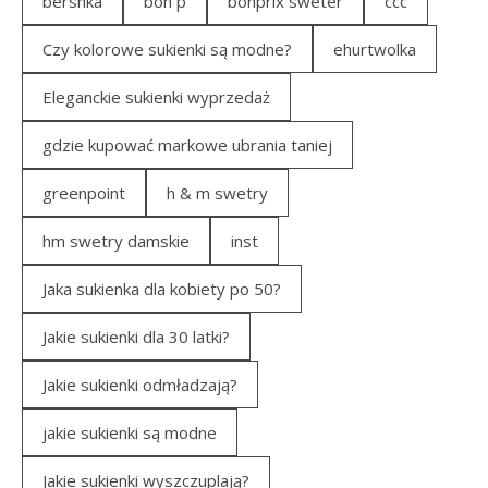
bershka
bon p
bonprix sweter
ccc
Czy kolorowe sukienki są modne?
ehurtwolka
Eleganckie sukienki wyprzedaż
gdzie kupować markowe ubrania taniej
greenpoint
h & m swetry
hm swetry damskie
inst
Jaka sukienka dla kobiety po 50?
Jakie sukienki dla 30 latki?
Jakie sukienki odmładzają?
jakie sukienki są modne
Jakie sukienki wyszczuplają?