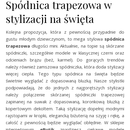
Spódnica trapezowa w
stylizacji na święta
Kolejna propozycja, która z pewnością przypadnie do
gustu młodym dziewczynom, to mega stylowa
spódnica
trapezowa
długości mini. Aktualnie, na topie są skórzane
spódniczki, szczególnie modele w klasycznej czerni oraz
odcieniach brązu (beż, karmel). Do gorących trendów
należy również zamszowa spódniczka, która doda stylizacji
więcej ciepła. Tego typu spódnica na święta będzie
świetnie wyglądać z dopasowaną bluzką. Nasze stylistki
podpowiadają, że do jednych z najgorętszych stylizacji
należy połączenie skórzanej spódniczki trapezowej
zapinanej na suwak z dopasowaną, koronkową bluzką z
kopertowym dekoltem. Taką stylizację dopełnij modnymi
rajstopami w kropki, elegancką biżuterią na szyję i rękę, a
całość z pewnością będzie wyglądać obłędnie. W sklepie
internetowym
eButik
znajdziesz ciekawe modele