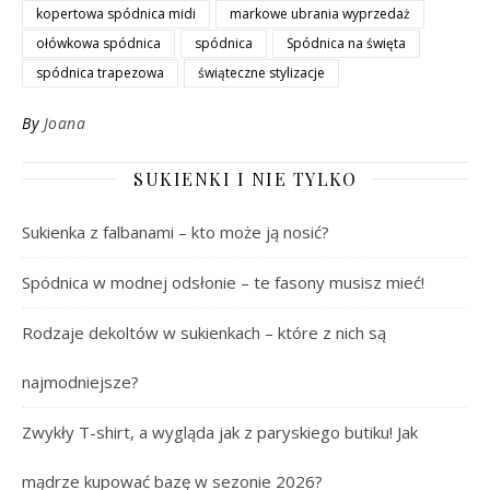
kopertowa spódnica midi
markowe ubrania wyprzedaż
ołówkowa spódnica
spódnica
Spódnica na święta
spódnica trapezowa
świąteczne stylizacje
By
Joana
SUKIENKI I NIE TYLKO
Sukienka z falbanami – kto może ją nosić?
Spódnica w modnej odsłonie – te fasony musisz mieć!
Rodzaje dekoltów w sukienkach – które z nich są
najmodniejsze?
Zwykły T-shirt, a wygląda jak z paryskiego butiku! Jak
mądrze kupować bazę w sezonie 2026?