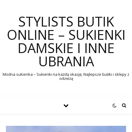
STYLISTS BUTIK
ONLINE – SUKIENKI
DAMSKIE I INNE
UBRANIA
Modna sukienka – Sukienki na każdą okazję. Najlepsze butiki i sklepy z
odzieżą