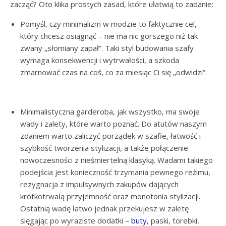
zacząć? Oto klika prostych zasad, które ułatwią to zadanie:
Pomyśl, czy minimalizm w modzie to faktycznie cel,
który chcesz osiągnąć – nie ma nic gorszego niż tak
zwany „słomiany zapał”. Taki styl budowania szafy
wymaga konsekwencji i wytrwałości, a szkoda
zmarnować czas na coś, co za miesiąc Ci się „odwidzi”.
Minimalistyczna garderoba, jak wszystko, ma swoje
wady i zalety, które warto poznać. Do atutów naszym
zdaniem warto zaliczyć porządek w szafie, łatwość i
szybkość tworzenia stylizacji, a także połączenie
nowoczesności z nieśmiertelną klasyką. Wadami takiego
podejścia jest konieczność trzymania pewnego reżimu,
rezygnacja z impulsywnych zakupów dających
krótkotrwałą przyjemność oraz monotonia stylizacji.
Ostatnią wadę łatwo jednak przekujesz w zaletę
sięgając po wyraziste dodatki –
buty
, paski, torebki,