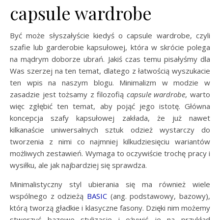
capsule wardrobe
Być może słyszałyście kiedyś o capsule wardrobe, czyli
szafie lub garderobie kapsułowej, która w skrócie polega
na mądrym doborze ubrań. Jakiś czas temu pisałyśmy dla
Was szerzej na ten temat, dlatego z łatwością wyszukacie
ten wpis na naszym blogu. Minimalizm w modzie w
zasadzie jest tożsamy z filozofią
capsule wardrobe
, warto
więc zgłębić ten temat, aby pojąć jego istotę. Główna
koncepcja szafy kapsułowej zakłada, że już nawet
kilkanaście uniwersalnych sztuk odzież wystarczy do
tworzenia z nimi co najmniej kilkudziesięciu wariantów
możliwych zestawień. Wymaga to oczywiście trochę pracy i
wysiłku, ale jak najbardziej się sprawdza.
Minimalistyczny styl ubierania się ma również wiele
wspólnego z odzieżą
BASIC
(ang. podstawowy, bazowy),
którą tworzą gładkie i klasyczne fasony. Dzięki nim możemy
stworzyć bazowe stylizacje i ożywić je na przykład