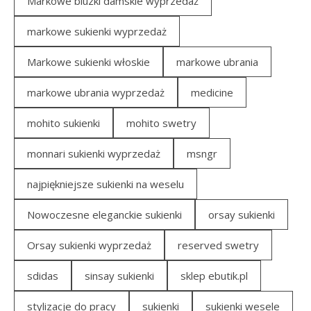
Markowe bluzki damskie wyprzedaż
markowe sukienki wyprzedaż
Markowe sukienki włoskie
markowe ubrania
markowe ubrania wyprzedaż
medicine
mohito sukienki
mohito swetry
monnari sukienki wyprzedaż
msngr
najpiękniejsze sukienki na weselu
Nowoczesne eleganckie sukienki
orsay sukienki
Orsay sukienki wyprzedaż
reserved swetry
sdidas
sinsay sukienki
sklep ebutik.pl
stylizacje do pracy
sukienki
sukienki wesele