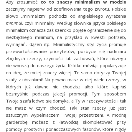
Aby zrozumieć
co to znaczy minimalizm w modzie
zacznijmy najpierw od zdefiniowania tego zwrotu. Polskie
słowo „minimalizm” pochodzi od angielskiego wyrażenia
minimal
, czyli minimalny. Według słownika języka polskiego
minimalizm oznacza zaś szeroko pojęte ograniczenie się do
niezbędnego minimum, na przykład w kwestii potrzeb,
wymagań, dążeń itp. Minimalistyczny styl życia promuje
przewartościowanie priorytetów, pozbycie się nadmiaru
zbędnych rzeczy, czynności lub zachowań, które niczego
nie wnoszą do naszego życia. Krótko mówiąc popularyzuje
on ideę, że mniej znaczy więcej. To samo dotyczy Twojej
szafy z ubraniami! Na pewno masz w niej wiele rzeczy, w
których już dawno nie chodzisz albo które kupiłaś
bezmyślnie podczas jakiejś promocji. Tym sposobem
Twoja szafa ledwo się domyka, a Ty w rzeczywistości i tak
nie masz w czym chodzić. Taki stan rzeczy już jest
sztucznym wypełniaczem Twojej przestrzeni. A modną
garderobę możesz z łatwością skompletować przy
pomocy prostych i ponadczasowych fasonów, które nigdy