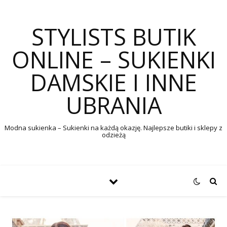
STYLISTS BUTIK
ONLINE – SUKIENKI
DAMSKIE I INNE
UBRANIA
Modna sukienka – Sukienki na każdą okazję. Najlepsze butiki i sklepy z
odzieżą