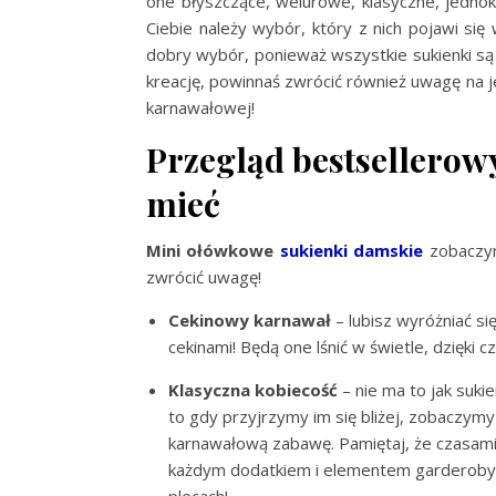
one błyszczące, welurowe, klasyczne, jednoko
Ciebie należy wybór, który z nich pojawi się
dobry wybór, ponieważ wszystkie sukienki są 
kreację, powinnaś zwrócić również uwagę na je
karnawałowej!
Przegląd bestsellerow
mieć
Mini ołówkowe
sukienki damskie
zobaczym
zwrócić uwagę!
Cekinowy karnawał
– lubisz wyróżniać s
cekinami! Będą one lśnić w świetle, dzięki
Klasyczna kobiecość
– nie ma to jak suki
to gdy przyjrzymy im się bliżej, zobaczymy
karnawałową zabawę. Pamiętaj, że czasami m
każdym dodatkiem i elementem garderoby! 