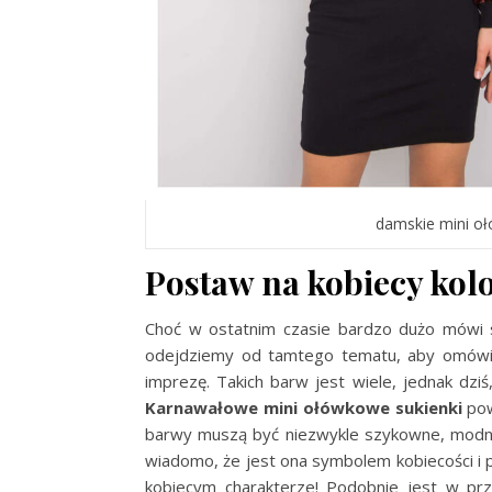
damskie mini oł
Postaw na kobiecy kol
Choć w ostatnim czasie bardzo dużo mówi s
odejdziemy od tamtego tematu, aby omówić
imprezę. Takich barw jest wiele, jednak dziś
Karnawałowe mini ołówkowe sukienki
pow
barwy muszą być niezwykle szykowne, modne 
wiadomo, że jest ona symbolem kobiecości i p
kobiecym charakterze! Podobnie jest w prz