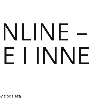
ONLINE –
E I INNE
y z odzieżą