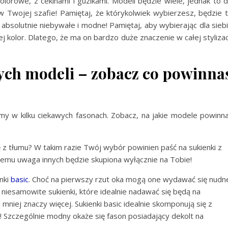
lorowe, z cekinami i guzikami. Modeli będzie wiele, jednak to 
 w Twojej szafie! Pamiętaj, że którykolwiek wybierzesz, będzie 
absolutnie niebywałe i modne! Pamiętaj, aby wybierając dla sieb
j kolor. Dlatego, że ma on bardzo duże znaczenie w całej stylizac
ych modeli – zobacz co powinna
y w kilku ciekawych fasonach. Zobacz, na jakie modele powinn
ię z tłumu? W takim razie Twój wybór powinien paść na sukienki z
 czemu uwaga innych będzie skupiona wyłącznie na Tobie!
enki
basic
. Choć na pierwszy rzut oka mogą one wydawać się nudn
 niesamowite sukienki, które idealnie nadawać się będą na
niej znaczy więcej. Sukienki basic idealnie skomponują się z
Szczególnie modny okaże się fason posiadający dekolt na