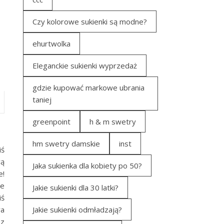
Czy kolorowe sukienki są modne?
ehurtwolka
Eleganckie sukienki wyprzedaż
gdzie kupować markowe ubrania
taniej
greenpoint
h & m swetry
hm swetry damskie
inst
iś
wą
Jaka sukienka dla kobiety po 50?
e!
ie
Jakie sukienki dla 30 latki?
iś
ra
Jakie sukienki odmładzają?
 z