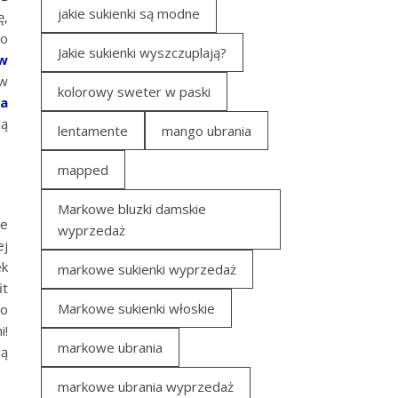
jakie sukienki są modne
ę,
wo
Jakie sukienki wyszczuplają?
 w
 w
kolorowy sweter w paski
ia
dą
lentamente
mango ubrania
mapped
Markowe bluzki damskie
ie
wyprzedaż
ej
ek
markowe sukienki wyprzedaż
it
Markowe sukienki włoskie
io
i!
markowe ubrania
ją
markowe ubrania wyprzedaż