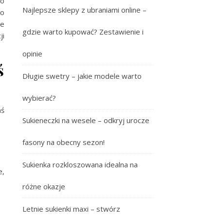
do
Najlepsze sklepy z ubraniami online –
to
ie
gdzie warto kupować? Zestawienie i
ji
opinie
ś
Długie swetry – jakie modele warto
wybierać?
aś
Sukieneczki na wesele – odkryj urocze
fasony na obecny sezon!
Sukienka rozkloszowana idealna na
e,
różne okazje
Letnie sukienki maxi – stwórz