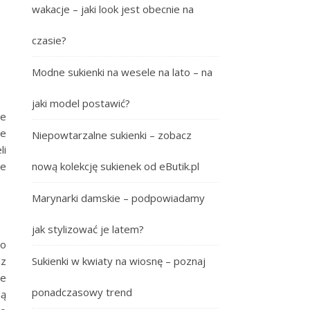
wakacje – jaki look jest obecnie na
czasie?
Modne sukienki na wesele na lato – na
jaki model postawić?
ie
ne
Niepowtarzalne sukienki – zobacz
li
nową kolekcję sukienek od eButik.pl
ie
Marynarki damskie – podpowiadamy
jak stylizować je latem?
go
Sukienki w kwiaty na wiosnę – poznaj
ez
je
ponadczasowy trend
dą