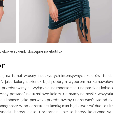
ówkowe sukienki dostępne na ebutik.pl
or
ię na temat wiosny i soczystych intensywnych kolorów, to dz
, jakie kolory sukienek będą dobrym wyborem na karnawało
, przedstawimy Ci wyłącznie najmodniejsze i najbardziej kobiec
inny posiadać nietuzinkowe kolory. Co mamy na myśli? Wszystk
i kobiece. Jako pierwszą przedstawimy Ci czerwień! Nie od dz
onętności! W połączeniu z sukienką mini będą tworzyć duet o ult
ypadku barwy złotej i srebrnej! Obie te barwy kojarzone są