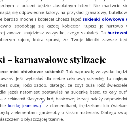
 jednym z odcieni będzie absolutnym hitem! Nie martwcie si
znajdą się odpowiednie kolory, na przykład granatowy, butelko
le bardzo modne i kobiece! Chcesz kupić
sukienki ołówkowe
ewno spodobają się każdej kobiecie? Kupisz je hurtowo
tórej zawsze znajdziesz wszystko, czego szukałeś. Ta
hurtown
iecym rajem, która sprawi, że Twoje klientki zawsze bę
i – karnawałowe stylizacje
ece mini ołówkowe sukienki
? Tak naprawdę wszystko będz
awiłaś. Jeśli wybrałaś dla siebie cekinową sukienkę, to najlepi
 bez dużej ilości ozdób, dlatego, że zbyt duża ilość świecideł
a! Jeżeli natomiast postawiłaś na sukienkę basic, to cały outf
ką z cekinami! Klasyczny krój basicowej kreacji należy odpowiedn
ebie
kurtkę jeansową
z diamencikami, frędzelkami lub ćwiekam
będą z elementami garderoby o śliskim materiale. Dlatego swo
płaszczem o błyszczącej tkaninie.