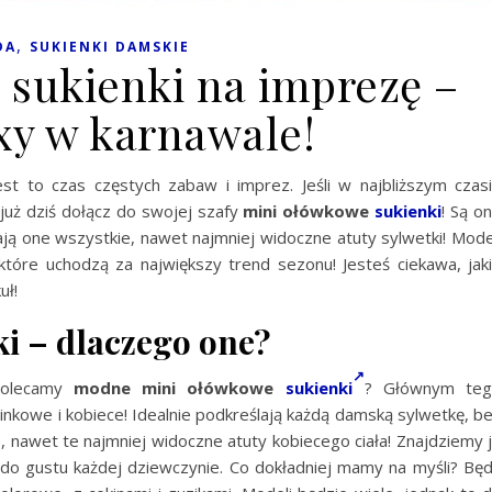
,
DA
SUKIENKI DAMSKIE
 sukienki na imprezę –
xy w karnawale!
jest to czas częstych zabaw i imprez. Jeśli w najbliższym czas
 już dziś dołącz do swojej szafy
mini ołówkowe
sukienki
! Są o
ają one wszystkie, nawet najmniej widoczne atuty sylwetki! Mode
 które uchodzą za największy trend sezonu! Jesteś ciekawa, jak
uł!
i – dlaczego one?
 polecamy
modne mini ołówkowe
sukienki
? Głównym te
inkowe i kobiece! Idealnie podkreślają każdą damską sylwetkę, b
e, nawet te najmniej widoczne atuty kobiecego ciała! Znajdziemy 
do gustu każdej dziewczynie. Co dokładniej mamy na myśli? Bę