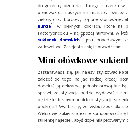
drogocenną biżuterią, dlatego sukienka w
ponieważ dla naszych minimalistek również 
zielony oraz bordowy. Są one stonowane, a
hurcie
w pięknych kolorach, które na p
Factoryprice.eu – najlepszej hurtowni, w k
sukienek damskich
jest prawdziwym kob
zadowolone. Zarejestruj się i sprawdź sam!
Mini ołówkowe sukienk
Zastanawiasz się, jak należy stylizować
kobi
zależeć od tego, na jaki rodzaj kreacji post
dopełnić ją delikatną, jednokolorową kurtką
sprawi, że stylizacja będzie wydawać się mdł
będzie lustrzanym odbiciem stylizacji sukien
podkręcić! Wystarczy, że wybierzesz dla si
Welurowe sukienki idealnie komponować się 
sukienkę najlepiej, abyś dopełniła pikowanym 