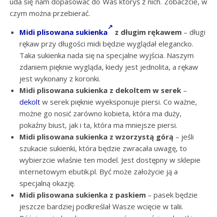
uda się nam dopasować do Was któryś z nich. Zobaczcie, w
czym można przebierać.
Midi plisowana sukienka
z długim rękawem
– długi
rękaw przy długości midi będzie wyglądał elegancko.
Taka sukienka nada się na specjalne wyjścia. Naszym
zdaniem pięknie wygląda, kiedy jest jednolita, a rękaw
jest wykonany z koronki.
Midi plisowana sukienka z dekoltem w serek
–
dekolt
w serek pięknie wyeksponuje piersi. Co ważne,
możne go nosić zarówno kobieta, która ma duży,
pokaźny biust, jak i ta, która ma mniejsze piersi.
Midi plisowana sukienka z wzorzystą górą
– jeśli
szukacie sukienki, która będzie zwracała uwagę, to
wybierzcie właśnie ten model. Jest dostępny w sklepie
internetowym ebutik.pl. Być może założycie ją a
specjalną okazję.
Midi plisowana sukienka z paskiem
– pasek będzie
jeszcze bardziej podkreślał Wasze wcięcie w talii.