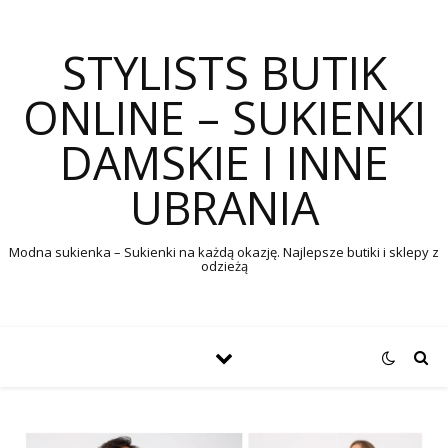
STYLISTS BUTIK
ONLINE – SUKIENKI
DAMSKIE I INNE
UBRANIA
Modna sukienka – Sukienki na każdą okazję. Najlepsze butiki i sklepy z
odzieżą