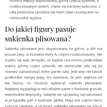
Różnica między dopasowaną, górną częścią sylwetki, a
rozkloszowanym dołem, stanie się bardziej widoczna. Z
całą pewnością spodoba się Wam takie rozwiązanie na
różnorodne wyjścia.
Do jakiej figury pasuje
sukienka plisowana?
Sukienka plisowana jest dopasowana na górze, a dół ma
poszerzany, w kształcie litery A, często rozkloszowany. Nie
trudno się więc domyślić, że będzie ona mocno podkreślała
walory górnej części sylwetki, ale skutecznie uda się jej
również zamaskować dolne partie ciała. Jeśli więc nie lubicie
podkreślać swojej pupy, bo uważacie, że jest większa od
linii biustu, to możecie wybierać sukienki plisowane.
Najlepiej wyglądają w nich właśnie panie o budowie gruszki,
ewentualnie klepsydry. Sukienki nie sprawdzą się natomiast
w przypadku pań o budowie jabłka. Mają one często nieco
szersze ramiona. A przecież sukienka plisowana na górze