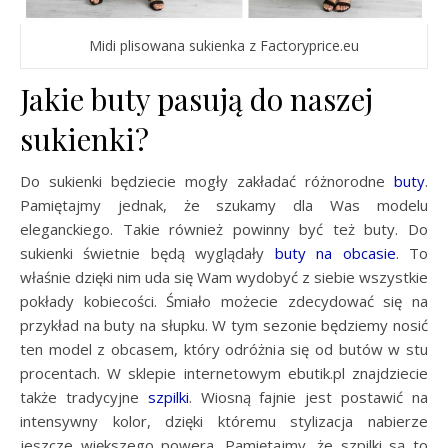
Midi plisowana sukienka z Factoryprice.eu
Jakie buty pasują do naszej
sukienki?
Do sukienki będziecie mogły zakładać różnorodne
buty
.
Pamiętajmy jednak, że szukamy dla Was modelu
eleganckiego. Takie również powinny być też buty. Do
sukienki świetnie będą wyglądały
buty na obcasie
. To
właśnie dzięki nim uda się Wam wydobyć z siebie wszystkie
pokłady kobiecości. Śmiało możecie zdecydować się na
przykład na buty na słupku. W tym sezonie będziemy nosić
ten model z obcasem, który odróżnia się od butów w stu
procentach. W sklepie internetowym ebutik.pl znajdziecie
także tradycyjne
szpilki
. Wiosną fajnie jest postawić na
intensywny kolor, dzięki któremu stylizacja nabierze
jeszcze większego powera. Pamiętajmy, że szpilki są to