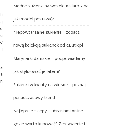
Modne sukienki na wesele na lato – na
ki
jaki model postawić?
ej
po
Niepowtarzalne sukienki – zobacz
du
 w
nową kolekcję sukienek od eButik.pl
 i
Marynarki damskie – podpowiadamy
a
jak stylizować je latem?
na
en
Sukienki w kwiaty na wiosnę – poznaj
ponadczasowy trend
Najlepsze sklepy z ubraniami online –
gdzie warto kupować? Zestawienie i