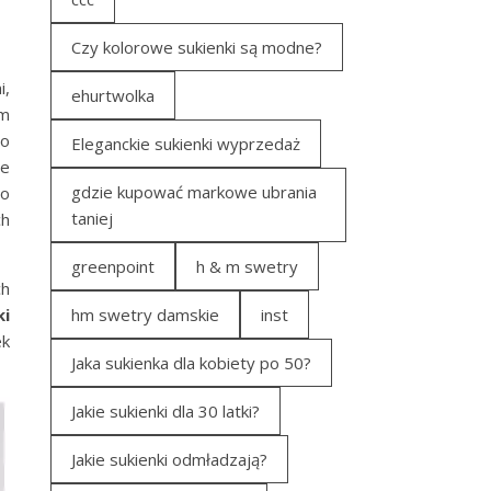
Czy kolorowe sukienki są modne?
i,
ehurtwolka
im
to
Eleganckie sukienki wyprzedaż
te
gdzie kupować markowe ubrania
do
taniej
ch
greenpoint
h & m swetry
ch
ki
hm swetry damskie
inst
ek
Jaka sukienka dla kobiety po 50?
Jakie sukienki dla 30 latki?
Jakie sukienki odmładzają?