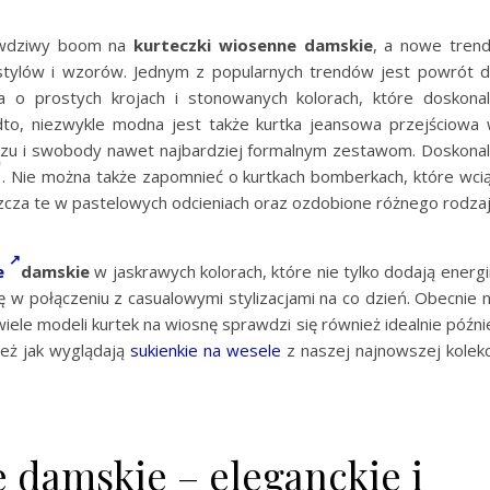
rawdziwy boom na
kurteczki wiosenne damskie
, a nowe tren
stylów i wzorów. Jednym z popularnych trendów jest powrót 
nia o prostych krojach i stonowanych kolorach, które doskona
dto, niezwykle modna jest także kurtka jeansowa przejściowa
luzu i swobody nawet najbardziej formalnym zestawom. Doskona
. Nie można także zapomnieć o kurtkach bomberkach, które wci
szcza te w pastelowych odcieniach oraz ozdobione różnego rodza
e
damskie
w jaskrawych kolorach, które nie tylko dodają energii
ię w połączeniu z casualowymi stylizacjami na co dzień. Obecnie 
iele modeli kurtek na wiosnę sprawdzi się również idealnie późni
też jak wyglądają
sukienkie na wesele
z naszej najnowszej kolekc
 damskie – eleganckie i