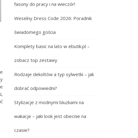
fasony do pracy i na wieczór!
Weselny Dress Code 2026: Poradnik
świadomego gościa
Komplety basic na lato w ebutik.pl –
zobacz top zestawy
że
Rodzaje dekoltów a typ sylwetki – jak
ty
ze
dobrać odpowiedni?
i,
ić
Stylizacje z modnymi bluzkami na
wakacje – jaki look jest obecnie na
czasie?