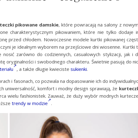
teczki pikowane damskie
, które powracają na salony z nowym
 one charakterystycznym pikowaniem, które nie tylko dodaje 
ronę przed chłodem. Nowoczesne modele kurtki pikowanej częs
o czyni je idealnym wyborem na przejściowe dni wiosenne. Kurtki 
nosić zarówno do codziennych, casualowych stylizacji, jak i 
tę oryginalności i swobodnego charakteru. Świetnie pasują do ni
teriału
, a także długie kwieciste
sukienki
.
ach i fasonach, co pozwala na dopasowanie ich do indywidualny
e ich uniwersalność, komfort i modny design sprawiają, że
kurtecz
a wielu fashionistek. Zauważ, że duży wybór modnych kurtecz
ieższe
trendy w modzie
.