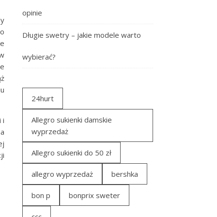
opinie
dy
do
Długie swetry – jakie modele warto
le
 w
wybierać?
le
ąż
ju
24hurt
Allegro sukienki damskie
 i
wyprzedaż
na
ej
Allegro sukienki do 50 zł
ji
allegro wyprzedaż
bershka
bon p
bonprix sweter
ccc