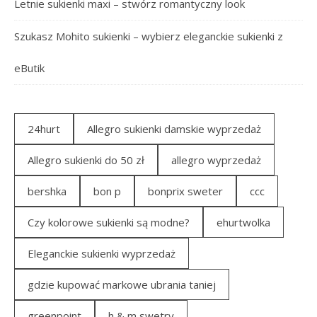
Letnie sukienki maxi – stwórz romantyczny look
Szukasz Mohito sukienki – wybierz eleganckie sukienki z
eButik
24hurt
Allegro sukienki damskie wyprzedaż
Allegro sukienki do 50 zł
allegro wyprzedaż
bershka
bon p
bonprix sweter
ccc
Czy kolorowe sukienki są modne?
ehurtwolka
Eleganckie sukienki wyprzedaż
gdzie kupować markowe ubrania taniej
greenpoint
h & m swetry