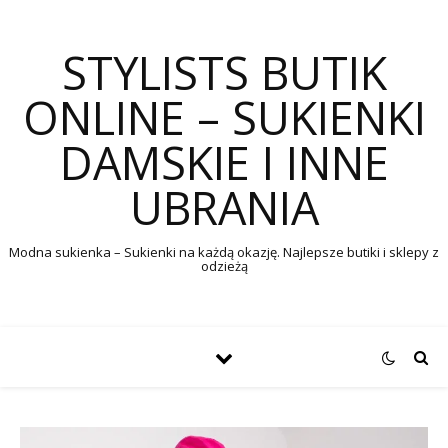
STYLISTS BUTIK
ONLINE – SUKIENKI
DAMSKIE I INNE
UBRANIA
Modna sukienka – Sukienki na każdą okazję. Najlepsze butiki i sklepy z
odzieżą