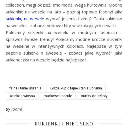
collection, megi odzież, tmc moda, wega hurtownia. Modne
sukienkie na wesele na lato – poznaj topowe fasony! Jaka
sukienkę na wesele
wybrać jesienią i zimą? Tania sukienko
na wesele – zobacz modowe hity w atrakcyjnych cenach.
Polecamy sukienki na weselu w modnych fasonach –
sprawdź świeże trendy! Polecamy modne urocze sukienki
na weselne w intensywnych kolorach. Najlepsze w tym
sezonie sukienki n awesele – zobacz jakie wybrać? Jaka
sukieneczka na wesele będzie najlepsza?
fajne i tanie ubrania
Gdzie kupić fajne i tanie ubrania
kolekcja wiosna
markowe koszule
outfity do szkoły
By
Joana
SUKIENKI I NIE TYLKO