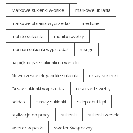
Markowe sukienki włoskie
markowe ubrania
markowe ubrania wyprzedaż
medicine
mohito sukienki
mohito swetry
monnari sukienki wyprzedaż
msngr
najpiękniejsze sukienki na weselu
Nowoczesne eleganckie sukienki
orsay sukienki
Orsay sukienki wyprzedaż
reserved swetry
sdidas
sinsay sukienki
sklep ebutik.pl
stylizacje do pracy
sukienki
sukienki wesele
sweter w paski
sweter świąteczny