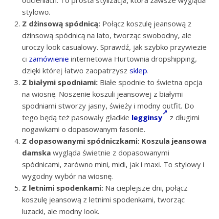
stylowo.
Z dżinsową spódnicą:
Połącz koszulę jeansową z
dżinsową spódnicą na lato, tworząc swobodny, ale
uroczy look casualowy. Sprawdź, jak szybko przywiezie
ci
zamówienie
internetowa Hurtownia dropshipping,
dzięki której łatwo zaopatrzysz
sklep
.
Z białymi spodniami:
Białe spodnie to świetna opcja
na wiosnę. Noszenie koszuli jeansowej z białymi
spodniami stworzy jasny, świeży i modny outfit. Do
tego będą też pasowały gładkie
legginsy
z długimi
nogawkami o dopasowanym fasonie.
Z dopasowanymi spódniczkami:
Koszula jeansowa
damska
wygląda świetnie z dopasowanymi
spódnicami, zarówno mini, midi, jak i maxi. To stylowy i
wygodny wybór na wiosnę.
Z letnimi spodenkami:
Na cieplejsze dni, połącz
koszulę jeansową z letnimi spodenkami, tworząc
luzacki, ale modny look.